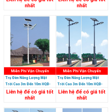
Đa Năng Chiều Cao 3m Đến
Đa Năng Chiều Cao 3m Đến
nhất
nhất
10m
10m
Chi Tiết
Liên Hệ
Chi Tiết
Liên Hệ
SẢN PHẨM DỊCH VỤ CHẤT LƯỢNG ASEAN 2019
Miễn Phí Vận Chuyển
Miễn Phí Vận Chuyển
Trụ Đèn Năng Lượng Mặt
Trụ Đèn Năng Lượng Mặt
Trời Cao 3m Đến 10m HQB-
Trời Cao 3m Đến 10m HQB-
30L0310M - Trụ Đèn Lắp Ráp
29L0310M - Trụ Đèn Lắp Ráp
Liên hệ để có giá tốt
Liên hệ để có giá tốt
Đa Năng Chiều Cao 3m Đến
Đa Năng Chiều Cao 3m Đến
nhất
nhất
10m
10m
Chi Tiết
Liên Hệ
Chi Tiết
Liên Hệ