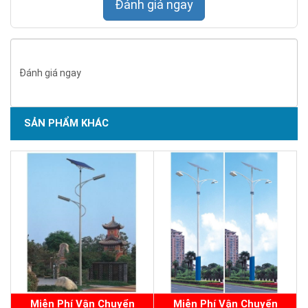
Đánh giá ngay
SẢN PHẨM CHẤT LƯỢNG - DỊCH VỤ TIN DÙNG LẦN VII - 2020
Đánh giá ngay
SẢN PHẨM KHÁC
Miễn Phí Vận Chuyển
Miễn Phí Vận Chuyển