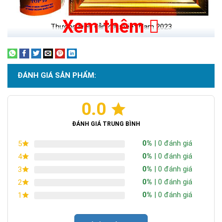
Xem thêm
Thương hiệu dẫn đầu Việt Nam 2023
ĐÁNH GIÁ SẢN PHẨM:
0.0
ĐÁNH GIÁ TRUNG BÌNH
0%
| 0 đánh giá
5
0%
| 0 đánh giá
4
0%
| 0 đánh giá
3
0%
| 0 đánh giá
2
0%
| 0 đánh giá
1