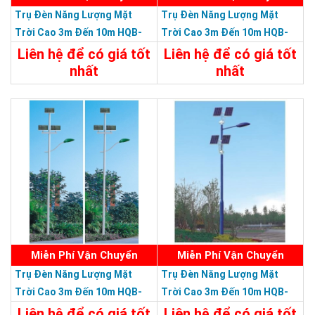
Trụ Đèn Năng Lượng Mặt
Trụ Đèn Năng Lượng Mặt
Trời Cao 3m Đến 10m HQB-
Trời Cao 3m Đến 10m HQB-
THƯƠNG HIỆU HÀNG ĐẦU ASEAN 2022
35L0310M - Trụ Đèn Lắp Ráp
33L0310M - Trụ Đèn Lắp Ráp
Liên hệ để có giá tốt
Liên hệ để có giá tốt
Đa Năng Chiều Cao 3m Đến
Đa Năng Chiều Cao 3m Đến
nhất
nhất
10m
10m
Chi Tiết
Liên Hệ
Chi Tiết
Liên Hệ
Miễn Phí Vận Chuyển
Miễn Phí Vận Chuyển
Trụ Đèn Năng Lượng Mặt
Trụ Đèn Năng Lượng Mặt
Trời Cao 3m Đến 10m HQB-
Trời Cao 3m Đến 10m HQB-
32L0310M - Trụ Đèn Lắp Ráp
31L0310M - Trụ Đèn Lắp Ráp
Liên hệ để có giá tốt
Liên hệ để có giá tốt