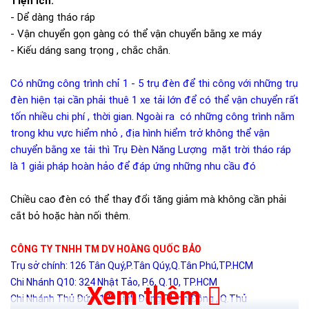
Tiện ích:
- Dể dàng tháo ráp
- Vận chuyển gọn gàng có thể vận chuyển bằng xe máy
- Kiếu dáng sang trọng , chắc chắn.
Có những công trình chỉ 1 - 5 trụ đèn để thi công với những trụ
đèn hiện tại cần phải thuê 1 xe tải lớn để có thể vận chuyển rất
tốn nhiều chi phí , thời gian. Ngoài ra có những công trình nằm
trong khu vực hiểm nhỏ , địa hình hiểm trở không thể vận
chuyển bằng xe tải thì Trụ Đèn Năng Lượng mặt trời tháo ráp
là 1 giải pháp hoàn hảo để đáp ứng những nhu cầu đó
Chiều cao đèn có thể thay đổi tăng giảm mà không cần phải
cắt bỏ hoặc hàn nối thêm.
CÔNG TY TNHH TM DV HOÀNG QUỐC BẢO
Trụ sở chính: 126 Tân Quý,P.Tân Qúy,Q.Tân Phú,TP.HCM
Chi Nhánh Q10: 324 Nhật Tảo, P.6, Q.10, TP.HCM
Xem thêm
Chi Nhánh Thủ Đức: 179 Linh Đông,P.Linh Đông , Q.Thủ