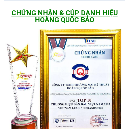
Đức,TP.HCM
Chi Nhánh Đồng Nai: 2394 Quốc Lộ 1K, Phường Hoá An, TP. Biên
CHỨNG NHẬN & CÚP DANH HIỆU
Hoà, Tỉnh Đồng Nai
HOÀNG QUỐC BẢO
Chi Nhánh BR-VT: 477 Cách Mạng Tháng 8, P.Phước Nguyên, TP.
Bà Rịa, Vũng Tàu
Chi Nhánh Hà Nội: P914 Tòa Nhà CT4C/X2 KĐT Bắc Linh Đàm -
Hoàng Mai - Hà Nội.
ĐT: 09153 77770 - 028.66.795.795