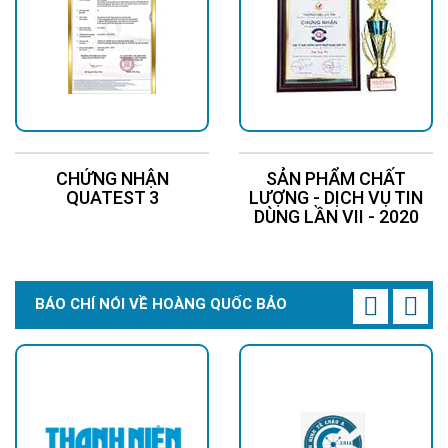
CHỨNG NHẬN
SẢN PHẨM CHẤT
QUATEST 3
LƯỢNG - DỊCH VỤ TIN
DÙNG LẦN VII - 2020
BÁO CHÍ NÓI VỀ HOÀNG QUỐC BẢO