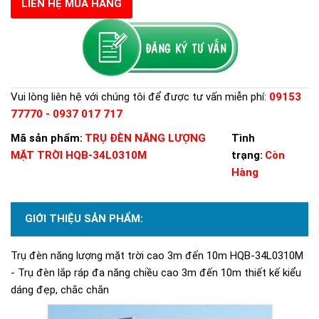
LIÊN HỆ MUA HÀNG
Vui lòng liên hệ với chúng tôi để được tư vấn miễn phí:
09153
77770 - 0937 017 717
Mã sản phẩm:
TRỤ ĐÈN NĂNG LƯỢNG
Tình
MẶT TRỜI HQB-34L0310M
trạng:
Còn
Hàng
GIỚI THIỆU SẢN PHẨM:
Trụ đèn năng lượng mặt trời cao 3m đến 10m HQB-34L0310M
- Trụ đèn lắp ráp đa năng chiều cao 3m đến 10m thiết kế kiểu
dáng đẹp, chắc chắn