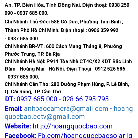
An, TP. Biên Hòa, Tỉnh Đồng Nai. Điện thoại: 0938 259
990 -
0937 685 000
.
Chi Nhánh Thủ Đức:
58E Gò Dưa, Phường Tam Bình ,
Thành Phố Hồ Chí Minh
.
Điện thoại : 0906 359 992
-
0937 685 000
.
Chi Nhánh BR-VT:
600 Cách Mạng Tháng 8, Phường
Phước Trung, TP. Bà Rịa
Chi Nhánh Hà Nội: P914 Tòa Nhà CT4C/X2 KĐT Bắc Linh
Đàm - Hoàng Mai - Hà Nội.
Điện Thoại : 0912 526 586
-
0937 685 000.
Chi Nhánh Cần Thơ: 280 Đường Phạm Hùng, P. Lê Bình,
Q. Cái Răng, TP Cần Thơ
ĐT:
0937.685.000 - 028.66.795.795
Email:
anhbaocamera@gmail.com
-
hoang
quocbao.cctv@gmail.com
Website:
http://hoangquocbao.com
Facebook:
Fb.com/hoangquocbaosolarlig