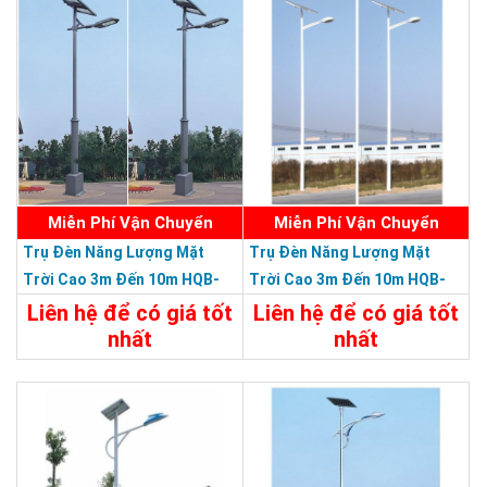
Miễn Phí Vận Chuyển
Miễn Phí Vận Chuyển
Chứng nhận ISO 9001:2015
Trụ Đèn Năng Lượng Mặt
Trụ Đèn Năng Lượng Mặt
Trời Cao 3m Đến 10m HQB-
Trời Cao 3m Đến 10m HQB-
28L0310M - Trụ Đèn Lắp Ráp
27L0310M - Trụ Đèn Lắp Ráp
Liên hệ để có giá tốt
Liên hệ để có giá tốt
Đa Năng Chiều Cao 3m Đến
Đa Năng Chiều Cao 3m Đến
nhất
nhất
10m
10m
Chi Tiết
Liên Hệ
Chi Tiết
Liên Hệ