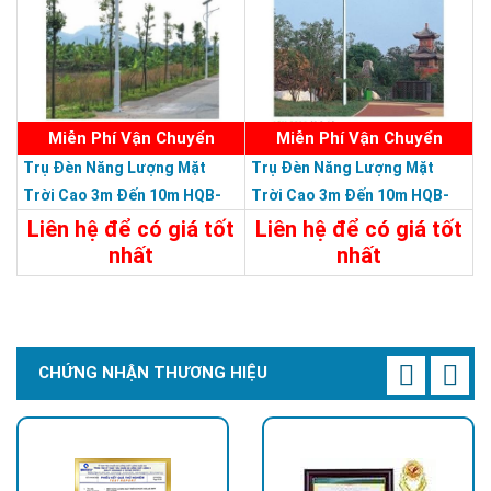
Miễn Phí Vận Chuyển
Miễn Phí Vận Chuyển
Trụ Đèn Năng Lượng Mặt
Trụ Đèn Năng Lượng Mặt
Trời Cao 3m Đến 10m HQB-
Trời Cao 3m Đến 10m HQB-
26L0310M - Trụ Đèn Lắp Ráp
24L0310M - Trụ Đèn Lắp Ráp
Liên hệ để có giá tốt
Liên hệ để có giá tốt
Đa Năng Chiều Cao 3m Đến
Đa Năng Chiều Cao 3m Đến
nhất
nhất
10m
10m
Chi Tiết
Liên Hệ
Chi Tiết
Liên Hệ
CHỨNG NHẬN THƯƠNG HIỆU