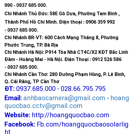
990 -
0937 685 000
.
Chi Nhánh Thủ Đức:
58E Gò Dưa, Phường Tam Bình ,
Thành Phố Hồ Chí Minh
.
Điện thoại : 0906 359 992
-
0937 685 000
.
Chi Nhánh BR-VT:
600 Cách Mạng Tháng 8, Phường
Phước Trung, TP. Bà Rịa
Chi Nhánh Hà Nội: P914 Tòa Nhà CT4C/X2 KĐT Bắc Linh
Đàm - Hoàng Mai - Hà Nội.
Điện Thoại : 0912 526 586
-
0937 685 000.
Chi Nhánh Cần Thơ: 280 Đường Phạm Hùng, P. Lê Bình,
Q. Cái Răng, TP Cần Thơ
ĐT:
0937.685.000 - 028.66.795.795
Email:
anhbaocamera@gmail.com
-
hoang
quocbao.cctv@gmail.com
Website:
http://hoangquocbao.com
Facebook:
Fb.com/hoangquocbaosolarlig
ht