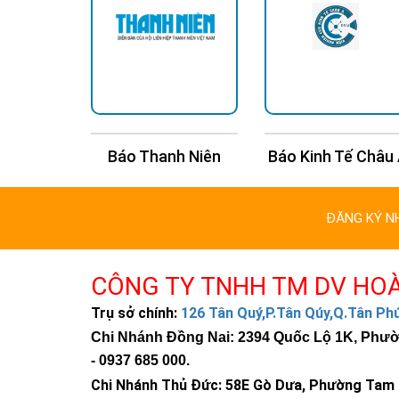
n Trí
Báo Thanh Niên
Báo Kinh Tế Châu
ĐĂNG KÝ N
CÔNG TY TNHH TM DV HO
Trụ sở chính:
126 Tân Quý,P.Tân Qúy,Q.Tân P
Chi Nhánh Đồng Nai: 2394 Quốc Lộ 1K, Phường
-
0937 685 000
.
Chi Nhánh Thủ Đức:
58E Gò Dưa, Phường Tam B