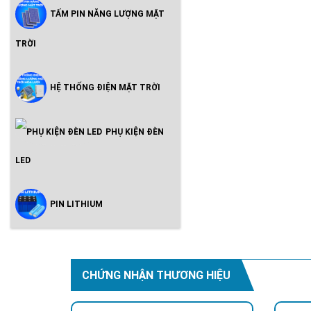
TẤM PIN NĂNG LƯỢNG MẶT
TRỜI
HỆ THỐNG ĐIỆN MẶT TRỜI
PHỤ KIỆN ĐÈN
LED
PIN LITHIUM
CHỨNG NHẬN THƯƠNG HIỆU