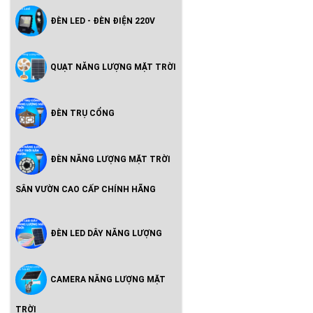
ĐÈN LED - ĐÈN ĐIỆN 220V
QUẠT NĂNG LƯỢNG MẶT TRỜI
ĐÈN TRỤ CỔNG
ĐÈN NĂNG LƯỢNG MẶT TRỜI
SÂN VƯỜN CAO CẤP CHÍNH HÃNG
ĐÈN LED DÂY NĂNG LƯỢNG
CAMERA NĂNG LƯỢNG MẶT
TRỜI