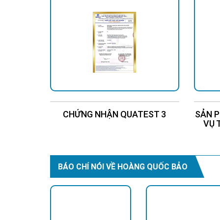
CHỨNG NHẬN QUATEST 3
SẢN P
VỤ 
BÁO CHÍ NÓI VỀ HOÀNG QUỐC BẢO