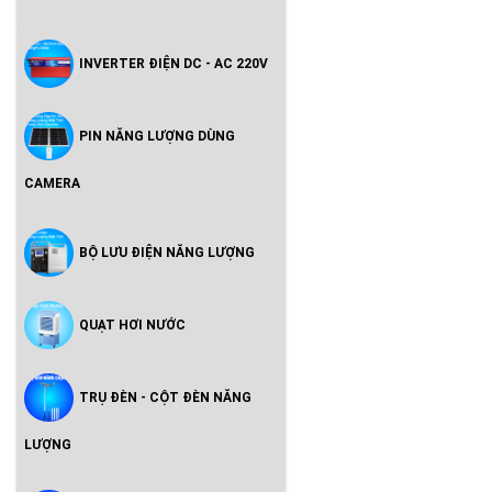
INVERTER ĐIỆN DC - AC 220V
PIN NĂNG LƯỢNG DÙNG
CAMERA
BỘ LƯU ĐIỆN NĂNG LƯỢNG
QUẠT HƠI NƯỚC
TRỤ ĐÈN - CỘT ĐÈN NĂNG
LƯỢNG