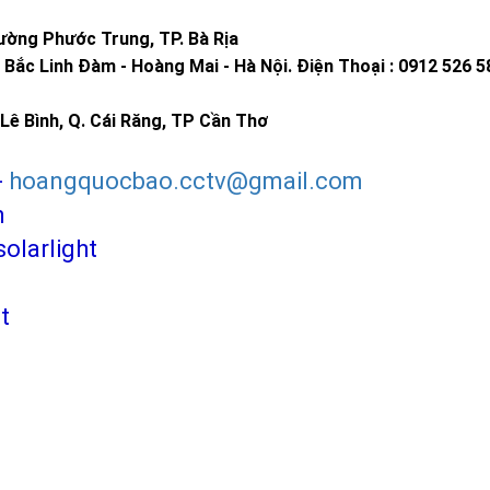
ờng Phước Trung, TP. Bà Rịa
Bắc Linh Đàm - Hoàng Mai - Hà Nội.
Điện Thoại : 0912 526 5
Lê Bình, Q. Cái Răng, TP Cần Thơ
-
hoangquocbao.cctv@gmail.com
m
larlight
t