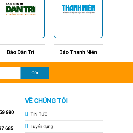
Báo Dân Trí
Báo Thanh Niên
Báo Kin
Gửi
VỀ CHÚNG TÔI
59 990
TIN TỨC
Tuyển dụng
37 685