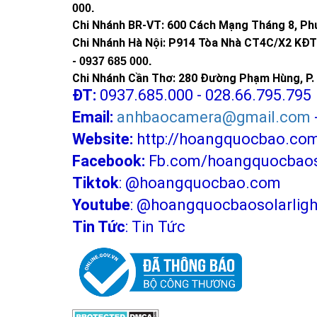
000
.
Chi Nhánh BR-VT:
600 Cách Mạng Tháng 8, Phư
Chi Nhánh Hà Nội: P914 Tòa Nhà CT4C/X2 KĐT 
-
0937 685 000.
Chi Nhánh Cần Thơ: 280 Đường Phạm Hùng, P. 
ĐT:
0937.685.000 - 028.66.795.795
Email:
anhbaocamera@gmail.com
Website:
http://hoangquocbao.co
Facebook:
Fb.com/hoangquocbaoso
Tiktok
:
@hoangquocbao.com
Youtube
:
@hoangquocbaosolarligh
Tin Tức
:
Tin Tức