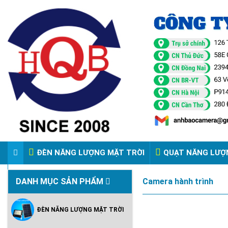
ĐÈN NĂNG LƯỢNG MẶT TRỜI
QUẠT NĂNG LƯỢ
VIDEO ĐÈN PHA ĐIỆN 220V
DANH MỤC SẢN PHẨM
Camera hành trình
ĐÈN NĂNG LƯỢNG MẶT TRỜI