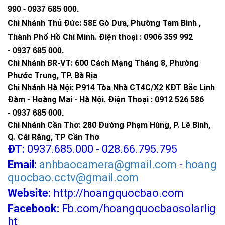
990 -
0937 685 000
.
Chi Nhánh Thủ Đức:
58E Gò Dưa, Phường Tam Bình ,
Thành Phố Hồ Chí Minh
.
Điện thoại : 0906 359 992
-
0937 685 000
.
Chi Nhánh BR-VT:
600 Cách Mạng Tháng 8, Phường
Phước Trung, TP. Bà Rịa
Chi Nhánh Hà Nội: P914 Tòa Nhà CT4C/X2 KĐT Bắc Linh
Đàm - Hoàng Mai - Hà Nội.
Điện Thoại : 0912 526 586
-
0937 685 000.
Chi Nhánh Cần Thơ: 280 Đường Phạm Hùng, P. Lê Bình,
Q. Cái Răng, TP Cần Thơ
ĐT:
0937.685.000 - 028.66.795.795
Email:
anhbaocamera@gmail.com
-
hoang
quocbao.cctv@gmail.com
Website:
http://hoangquocbao.com
Facebook:
Fb.com/hoangquocbaosolarlig
ht