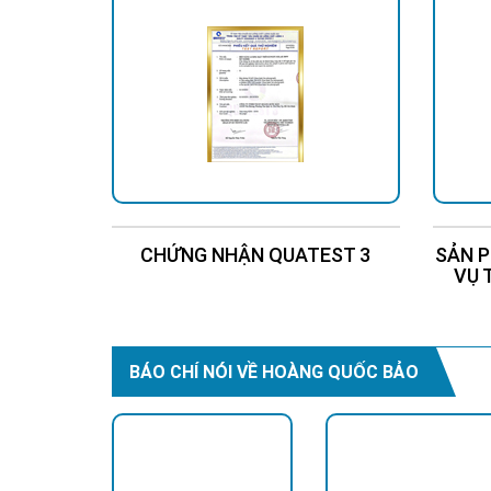
CHỨNG NHẬN QUATEST 3
SẢN P
VỤ 
BÁO CHÍ NÓI VỀ HOÀNG QUỐC BẢO