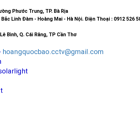
ờng Phước Trung, TP. Bà Rịa
Bắc Linh Đàm - Hoàng Mai - Hà Nội.
Điện Thoại : 0912 526 5
Lê Bình, Q. Cái Răng, TP Cần Thơ
-
hoangquocbao.cctv@gmail.com
m
larlight
t