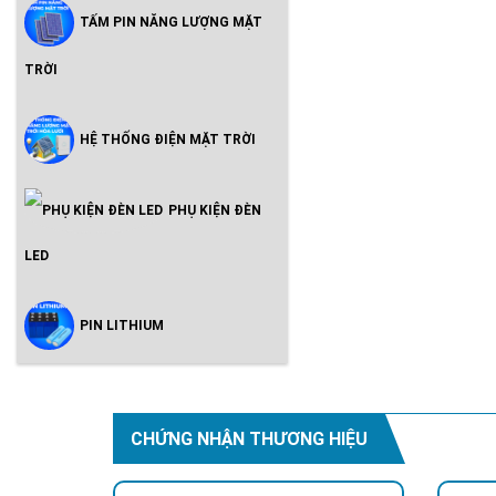
TẤM PIN NĂNG LƯỢNG MẶT
TRỜI
HỆ THỐNG ĐIỆN MẶT TRỜI
PHỤ KIỆN ĐÈN
LED
PIN LITHIUM
CHỨNG NHẬN THƯƠNG HIỆU