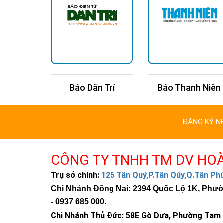
i Trẻ
Báo Dân Trí
Báo Thanh Niên
ĐĂNG KÝ N
CÔNG TY TNHH TM DV HO
Trụ sở chính:
126 Tân Quý,P.Tân Qúy,Q.Tân P
Chi Nhánh Đồng Nai: 2394 Quốc Lộ 1K, Phường
-
0937 685 000
.
Chi Nhánh Thủ Đức:
58E Gò Dưa, Phường Tam B