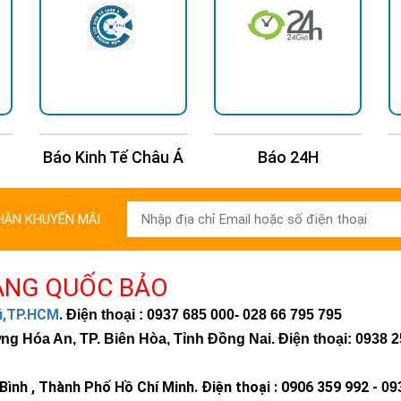
Báo Kinh Tế Châu Á
Báo 24H
HẬN KHUYẾN MÃI
ÀNG QUỐC BẢO
hú,TP.HCM
.
Điện thoại : 0937 685 000
- 028 66 795 795
 Hóa An, TP. Biên Hòa, Tỉnh Đồng Nai. Điện thoại: 0938 2
ình , Thành Phố Hồ Chí Minh
.
Điện thoại : 0906 359 992 -
09