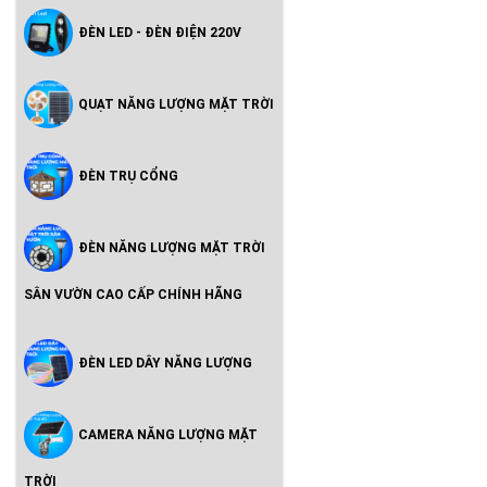
ĐÈN LED - ĐÈN ĐIỆN 220V
QUẠT NĂNG LƯỢNG MẶT TRỜI
ĐÈN TRỤ CỔNG
ĐÈN NĂNG LƯỢNG MẶT TRỜI
SÂN VƯỜN CAO CẤP CHÍNH HÃNG
ĐÈN LED DÂY NĂNG LƯỢNG
CAMERA NĂNG LƯỢNG MẶT
TRỜI