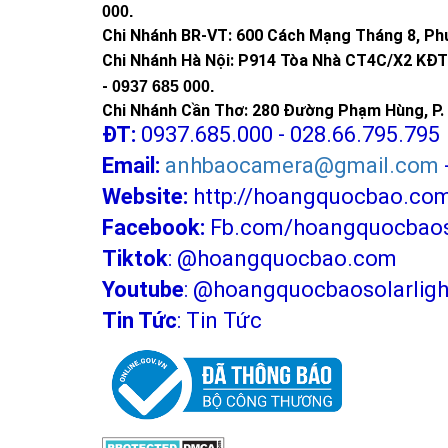
000
.
Chi Nhánh BR-VT:
600 Cách Mạng Tháng 8, Phư
Chi Nhánh Hà Nội: P914 Tòa Nhà CT4C/X2 KĐT 
-
0937 685 000.
Chi Nhánh Cần Thơ: 280 Đường Phạm Hùng, P. 
ĐT:
0937.685.000 - 028.66.795.795
Email:
anhbaocamera@gmail.com
Website:
http://hoangquocbao.co
Facebook:
Fb.com/hoangquocbaoso
Tiktok
:
@hoangquocbao.com
Youtube
:
@hoangquocbaosolarligh
Tin Tức
:
Tin Tức