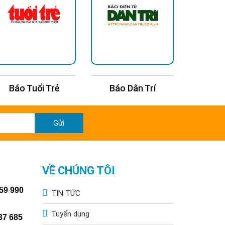
Báo Tuổi Trẻ
Báo Dân Trí
Báo T
Gửi
VỀ CHÚNG TÔI
59 990
TIN TỨC
Tuyển dụng
37 685