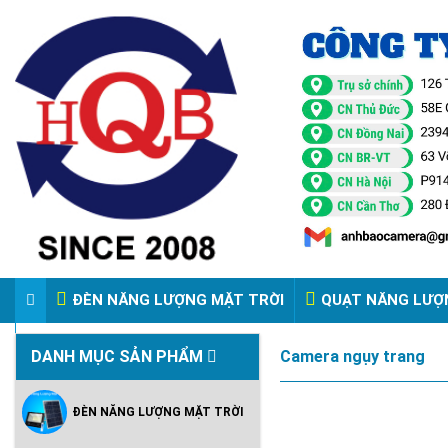
ĐÈN NĂNG LƯỢNG MẶT TRỜI
QUẠT NĂNG LƯỢ
VIDEO ĐÈN PHA ĐIỆN 220V
DANH MỤC SẢN PHẨM
Camera ngụy trang
ĐÈN NĂNG LƯỢNG MẶT TRỜI