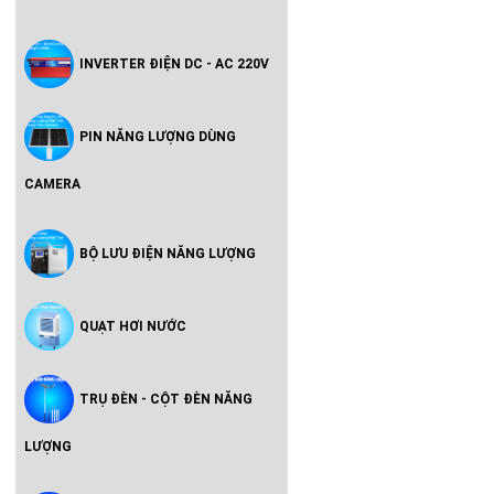
INVERTER ĐIỆN DC - AC 220V
PIN NĂNG LƯỢNG DÙNG
CAMERA
BỘ LƯU ĐIỆN NĂNG LƯỢNG
QUẠT HƠI NƯỚC
TRỤ ĐÈN - CỘT ĐÈN NĂNG
LƯỢNG