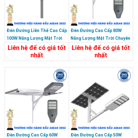
Đèn Đường Liền Thể Cao Cấp
Đèn Đường Cao Cấp 80W
100W Năng Lượng Mặt Trời
Năng Lượng Mặt Trời Chuyên
24V Bảo Hành 5 Năm
Công Trình Dự Án
Liên hệ để có giá tốt
Liên hệ để có giá tốt
nhất
nhất
Chi Tiết
Liên Hệ
Chi Tiết
Liên Hệ
Đèn Đường Cao Cấp 60W
Đèn Đường Cao Cấp 50W