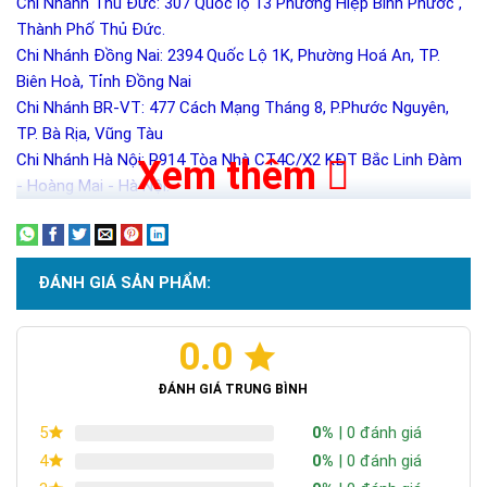
Chi Nhánh Thủ Đức: 307 Quốc lộ 13 Phường Hiệp Bình Phước ,
Thành Phố Thủ Đức.
Chi Nhánh Đồng Nai: 2394 Quốc Lộ 1K, Phường Hoá An, TP.
Biên Hoà, Tỉnh Đồng Nai
Chi Nhánh BR-VT: 477 Cách Mạng Tháng 8, P.Phước Nguyên,
TP. Bà Rịa, Vũng Tàu
Chi Nhánh Hà Nội: P914 Tòa Nhà CT4C/X2 KĐT Bắc Linh Đàm
Xem thêm
- Hoàng Mai - Hà Nội.
ĐÁNH GIÁ SẢN PHẨM:
0.0
ĐÁNH GIÁ TRUNG BÌNH
0%
| 0 đánh giá
5
0%
| 0 đánh giá
4