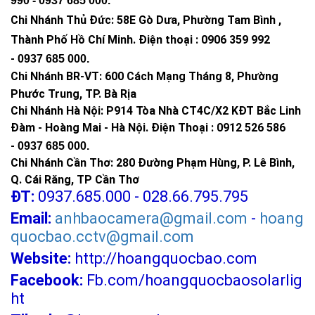
990 -
0937 685 000
.
Chi Nhánh Thủ Đức:
58E Gò Dưa, Phường Tam Bình ,
Thành Phố Hồ Chí Minh
.
Điện thoại : 0906 359 992
-
0937 685 000
.
Chi Nhánh BR-VT:
600 Cách Mạng Tháng 8, Phường
Phước Trung, TP. Bà Rịa
Chi Nhánh Hà Nội: P914 Tòa Nhà CT4C/X2 KĐT Bắc Linh
Đàm - Hoàng Mai - Hà Nội.
Điện Thoại : 0912 526 586
-
0937 685 000.
Chi Nhánh Cần Thơ: 280 Đường Phạm Hùng, P. Lê Bình,
Q. Cái Răng, TP Cần Thơ
ĐT:
0937.685.000 - 028.66.795.795
Email:
anhbaocamera@gmail.com
-
hoang
quocbao.cctv@gmail.com
Website:
http://hoangquocbao.com
Facebook:
Fb.com/hoangquocbaosolarlig
ht