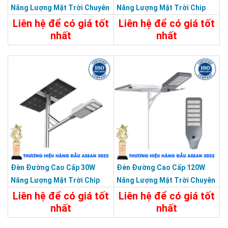
Năng Lượng Mặt Trời Chuyên
Năng Lượng Mặt Trời Chip
Công Trình Dự Án
Led Bridgelux Siêu Sáng
Liên hệ để có giá tốt
Liên hệ để có giá tốt
nhất
nhất
Chi Tiết
Liên Hệ
Chi Tiết
Liên Hệ
Đèn Đường Cao Cấp 30W
Đèn Đường Cao Cấp 120W
Năng Lượng Mặt Trời Chip
Năng Lượng Mặt Trời Chuyên
Led Bridgelux Siêu Sáng
Công Trình Dự Án
Liên hệ để có giá tốt
Liên hệ để có giá tốt
nhất
nhất
Chi Tiết
Liên Hệ
Chi Tiết
Liên Hệ