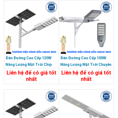
Đèn Đường Cao Cấp 120W
Đèn Đường Cao Cấp 100W
Năng Lượng Mặt Trời Chip
Năng Lượng Mặt Trời Chuyên
Led Bridgelux Siêu Sáng
Công Trình Dự Án
Liên hệ để có giá tốt
Liên hệ để có giá tốt
nhất
nhất
Chi Tiết
Liên Hệ
Chi Tiết
Liên Hệ