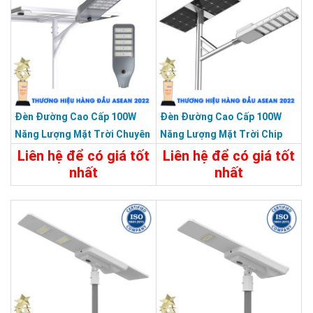
Đèn Đường Cao Cấp 100W
Đèn Đường Cao Cấp 100W
Năng Lượng Mặt Trời Chuyên
Năng Lượng Mặt Trời Chip
Công Trình Dự Án
Led Bridgelux Siêu Sáng
Liên hệ để có giá tốt
Liên hệ để có giá tốt
nhất
nhất
Chi Tiết
Liên Hệ
Chi Tiết
Liên Hệ