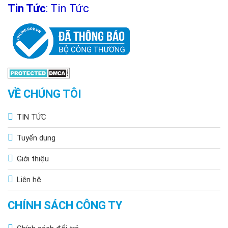
Chi Nhánh Hà Nội: P914 Tòa Nhà CT4C/X2 KĐT Bắc Linh Đàm
Tin Tức
:
Tin Tức
- Hoàng Mai - Hà Nội.
VỀ CHÚNG TÔI
TIN TỨC
Tuyển dụng
Giới thiệu
Liên hệ
CHÍNH SÁCH CÔNG TY