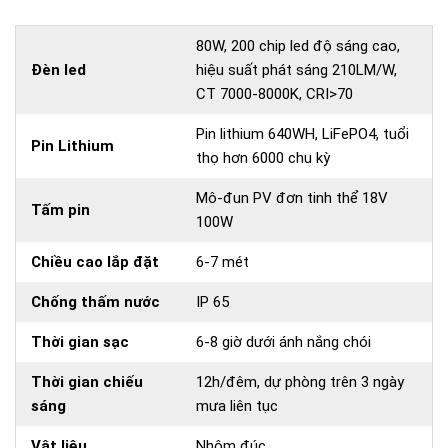
80W, 200 chip led độ sáng cao,
Đèn led
hiệu suất phát sáng 210LM/W,
CT 7000-8000K, CRI>70
Pin lithium 640WH, LiFePO4, tuổi
Pin Lithium
thọ hơn 6000 chu kỳ
Mô-đun PV đơn tinh thể 18V
Tấm pin
100W
Chiều cao lắp đặt
6-7 mét
Chống thấm nước
IP 65
Thời gian sạc
6-8 giờ dưới ánh nắng chói
Thời gian chiếu
12h/đêm, dự phòng trên 3 ngày
sáng
mưa liên tục
Vật liệu
Nhôm đúc