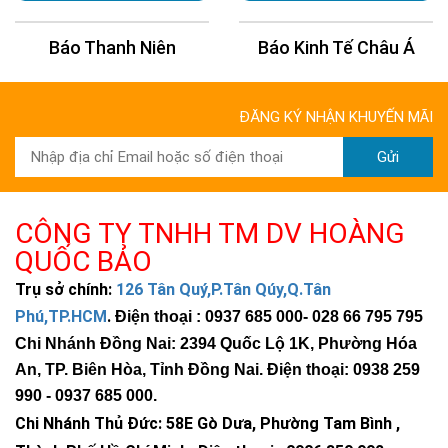
Báo Thanh Niên
Báo Kinh Tế Châu Á
ĐĂNG KÝ NHẬN KHUYẾN MÃI
Gửi
CÔNG TY TNHH TM DV HOÀNG
QUỐC BẢO
Trụ sở chính:
126 Tân Quý,P.Tân Qúy,Q.Tân
Thông số kỹ thuật
Phú,TP.HCM
.
Điện thoại : 0937 685 000
- 028 66 795 795
Đèn led: 80W, 200 chip led độ sáng cao, hiệu suất phát sáng
Chi Nhánh Đồng Nai: 2394 Quốc Lộ 1K, Phường Hóa
210LM/W, CT 7000-8000K, CRI>70
An, TP. Biên Hòa, Tỉnh Đồng Nai. Điện thoại: 0938 259
Pin lithium:
Pin lithium 640WH, LiFePO4, tuổi thọ hơn 6000 chu
990 -
0937 685 000
.
kỳ
Chi Nhánh Thủ Đức:
58E Gò Dưa, Phường Tam Bình ,
Tấm pin:
Mô-đun PV đơn tinh thể 18V 100W