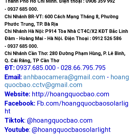
Chiều cao lắp đặt:
6-7 mét
Thành Phố Hồ Chí Minh
.
Điện thoại : 0906 359 992
Chống thấm nước:
IP 65
-
0937 685 000
.
Thời gian sạc:
6-8 giờ dưới ánh nắng chói chang
Chi Nhánh BR-VT:
600 Cách Mạng Tháng 8, Phường
Thời gian chiếu sáng:
12h/đêm, dự phòng trên 3 ngày mưa liên
Phước Trung, TP. Bà Rịa
tục
Chi Nhánh Hà Nội: P914 Tòa Nhà CT4C/X2 KĐT Bắc Linh
Vật liệu:
Nhôm đúc
Đàm - Hoàng Mai - Hà Nội.
Điện Thoại : 0912 526 586
Kích thước:
760*290*130mm
-
0937 685 000.
Nhiệt độ làm việc:
0℃ to 65℃
Chi Nhánh Cần Thơ: 280 Đường Phạm Hùng, P. Lê Bình,
Q. Cái Răng, TP Cần Thơ
CÔNG TY TNHH TM KT HOÀNG QUỐC BẢO
ĐT:
0937.685.000 - 028.66.795.795
Hotline: 0937.685.000
Email:
anhbaocamera@gmail.com
-
hoang
Trụ sở chính: 126 Tân Quý, P.Tân Quý, Q.Tân Phú, TP.HCM
quocbao.cctv@gmail.com
Chi Nhánh Q10: 324 Nhật Tảo, P.6, Q.10, TP.HCM
Website:
http://hoangquocbao.com
Chi Nhánh Thủ Đức: 307 Quốc lộ 13 Phường Hiệp Bình Phước ,
Thành Phố Thủ Đức.
Facebook:
Fb.com/hoangquocbaosolarlig
Chi Nhánh Đồng Nai: 2394 Quốc Lộ 1K, Phường Hoá An, TP.
ht
Biên Hoà, Tỉnh Đồng Nai
Tiktok
:
@hoangquocbao.com
Chi Nhánh BR-VT: 477 Cách Mạng Tháng 8, P.Phước Nguyên,
Youtube
:
@hoangquocbaosolarlight
TP. Bà Rịa, Vũng Tàu