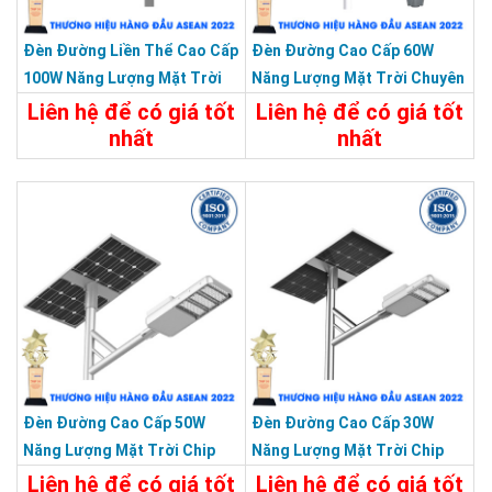
Đèn Đường Liền Thể Cao Cấp
Đèn Đường Cao Cấp 60W
100W Năng Lượng Mặt Trời
Năng Lượng Mặt Trời Chuyên
24V Bảo Hành 5 Năm
Công Trình Dự Án
Liên hệ để có giá tốt
Liên hệ để có giá tốt
nhất
nhất
Chi Tiết
Liên Hệ
Chi Tiết
Liên Hệ
Tấm pin Monocrystalline có tỷ lệ chuyển đổi hiệu suất cao,
cũng có thể sạc được trong môi trường ánh sáng yếu.
Đèn Đường Cao Cấp 50W
Đèn Đường Cao Cấp 30W
Năng Lượng Mặt Trời Chip
Năng Lượng Mặt Trời Chip
Led Bridgelux Siêu Sáng
Led Bridgelux Siêu Sáng
Liên hệ để có giá tốt
Liên hệ để có giá tốt