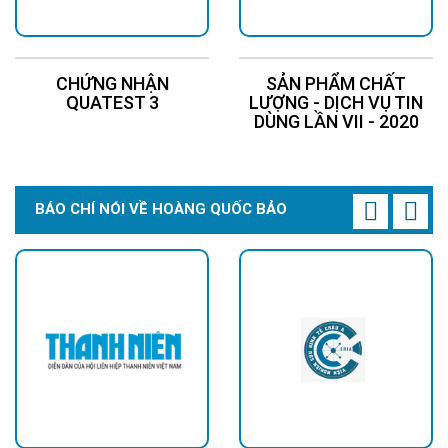
CHỨNG NHẬN
SẢN PHẨM CHẤT
QUATEST 3
LƯỢNG - DỊCH VỤ TIN
DÙNG LẦN VII - 2020
Góc chiếu sáng rộng 140 độ sáng bao phủ cho cả khu vực
đường.
BÁO CHÍ NÓI VỀ HOÀNG QUỐC BẢO
ỨNG DỤNG