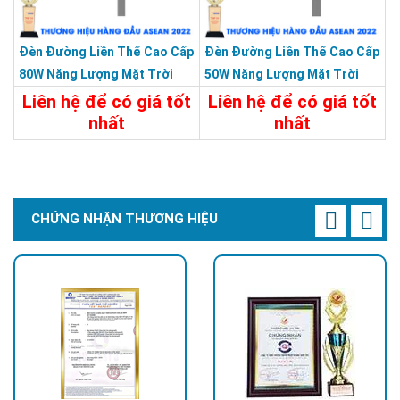
Đèn Đường Liền Thể Cao Cấp
Đèn Đường Liền Thể Cao Cấp
Điều khiển ánh sáng thông minh. Hẹn giờ và tắt/mở tự động
80W Năng Lượng Mặt Trời
50W Năng Lượng Mặt Trời
bằng Remote điều khiển từ xa.
Bảo Hành 5 Năm
Bảo Hành 5 Năm
Liên hệ để có giá tốt
Liên hệ để có giá tốt
nhất
nhất
Chi Tiết
Liên Hệ
Chi Tiết
Liên Hệ
CHỨNG NHẬN THƯƠNG HIỆU