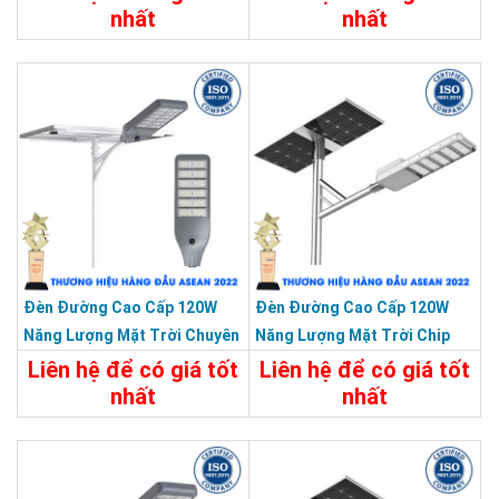
nhất
nhất
Chi Tiết
Liên Hệ
Chi Tiết
Liên Hệ
Đèn Đường Cao Cấp 120W
Đèn Đường Cao Cấp 120W
Năng Lượng Mặt Trời Chuyên
Năng Lượng Mặt Trời Chip
Công Trình Dự Án
Led Bridgelux Siêu Sáng
Liên hệ để có giá tốt
Liên hệ để có giá tốt
nhất
nhất
Thiết kế chống tác động gió giúp đèn đứng vững khi gặp gió
Chi Tiết
Liên Hệ
Chi Tiết
Liên Hệ
mạnh