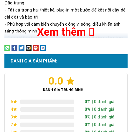
Đặc trưng
- Tất cả trong hai thiết kế, plug-in một bước để kết nối dây, dễ
cài đặt và bảo trì
- Phù hợp với cảm biến chuyển động vi sóng, điều khiển ánh
Xem thêm
sáng thông minh
- Góc chiếu sáng rộng 140° bao phủ khu vực đường rộng hơn
- Hộp pin lớn, tích hợp pin sắt lithium phosphate, thời gian sạc
dự phòng lâu
ĐÁNH GIÁ SẢN PHẨM:
0.0
ĐÁNH GIÁ TRUNG BÌNH
0%
| 0 đánh giá
5
0%
| 0 đánh giá
4
0%
| 0 đánh giá
3
0%
| 0 đánh giá
2