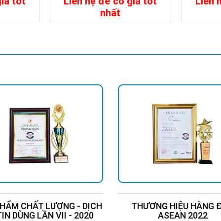
iá tốt
Liên hệ để có giá tốt
Liên 
Số lượng leds: 28c
nhất
Quang thông: 9250lm
Chất liệu nhôm cao cấp
Liên Hệ
Chi Tiết
Liên Hệ
Chi Tiế
HẨM CHẤT LƯỢNG - DỊCH
THƯƠNG HIỆU HÀNG 
TIN DÙNG LẦN VII - 2020
ASEAN 2022