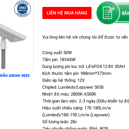
LIÊN HỆ MUA HÀNG
Vui lòng liên hệ với chúng tôi để được tư vấn 
Công suất 50W
Tấm pin: 18V60W
Dung lượng pin lưu trữ: LiFePO4 12.8V 30AH
Kích thước tấm pin: 988mm*373mm
Điện áp hệ thống: 12V
Chipled: Lumileds/Lepower 5050
Nhiệt độ màu: 2800K-6500K
Thời gian làm việc: 2-3 ngày (Điều khiển tự đ
Hiệu suất chiếu sáng: 170-180Lm/w
(Lumiled)/180-190 Lm/w (Lepower)
Số lượng leds: 28c
Tiêu chuẩn chống nước: IP66, IK09