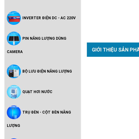
INVERTER ĐIỆN DC - AC 220V
PIN NĂNG LƯỢNG DÙNG
GIỚI THIỆU SẢN PH
CAMERA
BỘ LƯU ĐIỆN NĂNG LƯỢNG
QUẠT HƠI NƯỚC
TRỤ ĐÈN - CỘT ĐÈN NĂNG
LƯỢNG