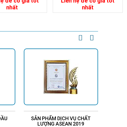
hệ để có giá tốt
Liên hệ để có giá tốt
nhất
nhất
t
Liên Hệ
Chi Tiết
Liên Hệ
ĐẦU
SẢN PHẨM DỊCH VỤ CHẤT
Chứng
LƯỢNG ASEAN 2019