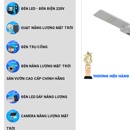
ĐÈN LED - ĐÈN ĐIỆN 220V
QUẠT NĂNG LƯỢNG MẶT TRỜI
ĐÈN TRỤ CỔNG
ĐÈN NĂNG LƯỢNG MẶT TRỜI
SÂN VƯỜN CAO CẤP CHÍNH HÃNG
ĐÈN LED DÂY NĂNG LƯỢNG
CAMERA NĂNG LƯỢNG MẶT
TRỜI