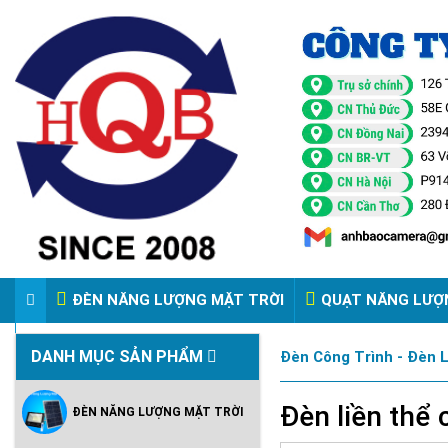
ĐÈN NĂNG LƯỢNG MẶT TRỜI
QUẠT NĂNG LƯỢ
VIDEO ĐÈN PHA ĐIỆN 220V
DANH MỤC SẢN PHẨM
Đèn Công Trình - Đèn 
Đèn liền thể
ĐÈN NĂNG LƯỢNG MẶT TRỜI