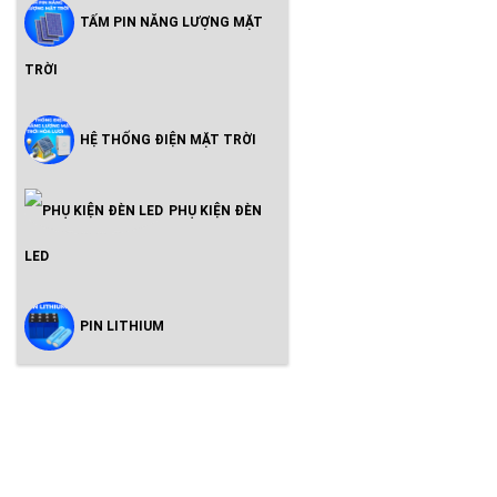
TẤM PIN NĂNG LƯỢNG MẶT
TRỜI
HỆ THỐNG ĐIỆN MẶT TRỜI
PHỤ KIỆN ĐÈN
LED
PIN LITHIUM