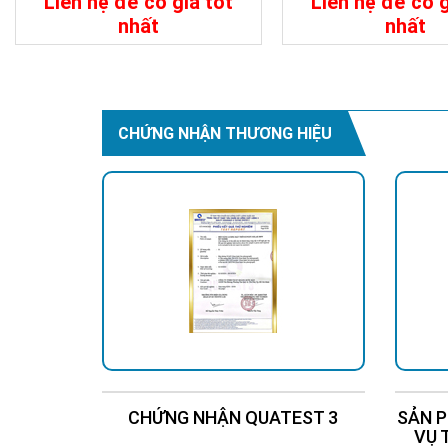
Liên hệ để có giá tốt
Liên hệ để có g
nhất
nhất
Chi Tiết
Liên Hệ
Chi Tiết
CHỨNG NHẬN THƯƠNG HIỆU
CHỨNG NHẬN QUATEST 3
SẢN P
VỤ 