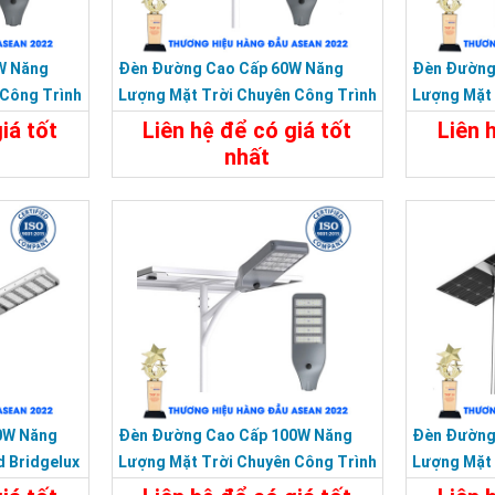
W Năng
Đèn Đường Cao Cấp 60W Năng
Đèn Đường
 Công Trình
Lượng Mặt Trời Chuyên Công Trình
Lượng Mặt 
Dự Án
Siêu Sáng
iá tốt
Liên hệ để có giá tốt
Liên 
nhất
Liên Hệ
Chi Tiết
Liên Hệ
Chi Tiế
Chipled: Lumileds/Lepower 5
0W Năng
Đèn Đường Cao Cấp 100W Năng
Đèn Đường
Nhiệt độ màu: 2800K-6500
d Bridgelux
Lượng Mặt Trời Chuyên Công Trình
Lượng Mặt 
Hiệu suất chiếu sáng: 170-18
Dự Án
Siêu Sáng