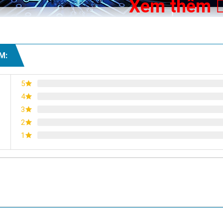
Xem thêm
M:
5
4
3
2
1