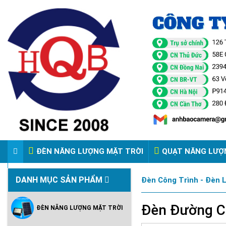
ĐÈN NĂNG LƯỢNG MẶT TRỜI
QUẠT NĂNG LƯỢ
VIDEO ĐÈN PHA ĐIỆN 220V
DANH MỤC SẢN PHẨM
Đèn Công Trình - Đèn 
Đèn Đường Ca
ĐÈN NĂNG LƯỢNG MẶT TRỜI