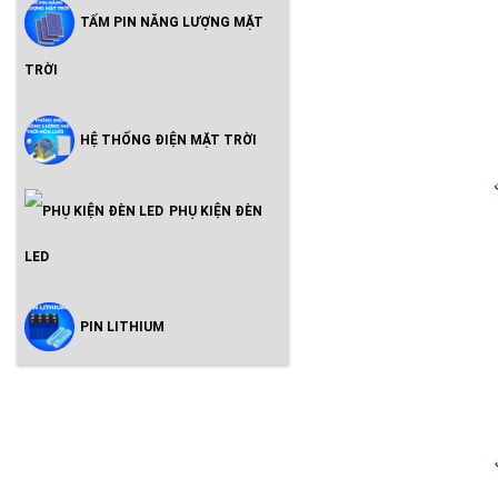
TẤM PIN NĂNG LƯỢNG MẶT
TRỜI
HỆ THỐNG ĐIỆN MẶT TRỜI
PHỤ KIỆN ĐÈN
LED
PIN LITHIUM