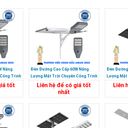
W Năng
Đèn Đường Cao Cấp 60W Năng
Đèn Đường
 Công Trình
Lượng Mặt Trời Chuyên Công Trình
Lượng Mặt 
Dự Án
Siêu Sáng
iá tốt
Liên hệ để có giá tốt
Liên 
nhất
Liên Hệ
Chi Tiết
Liên Hệ
Chi Tiế