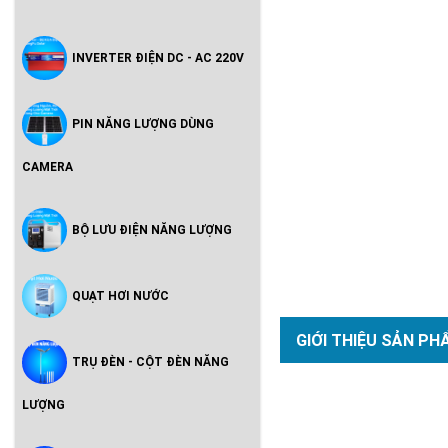
INVERTER ĐIỆN DC - AC 220V
PIN NĂNG LƯỢNG DÙNG
CAMERA
BỘ LƯU ĐIỆN NĂNG LƯỢNG
QUẠT HƠI NƯỚC
GIỚI THIỆU SẢN PH
TRỤ ĐÈN - CỘT ĐÈN NĂNG
LƯỢNG