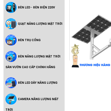
ĐÈN LED - ĐÈN ĐIỆN 220V
QUẠT NĂNG LƯỢNG MẶT TRỜI
ĐÈN TRỤ CỔNG
ĐÈN NĂNG LƯỢNG MẶT TRỜI
SÂN VƯỜN CAO CẤP CHÍNH HÃNG
ĐÈN LED DÂY NĂNG LƯỢNG
CAMERA NĂNG LƯỢNG MẶT
TRỜI