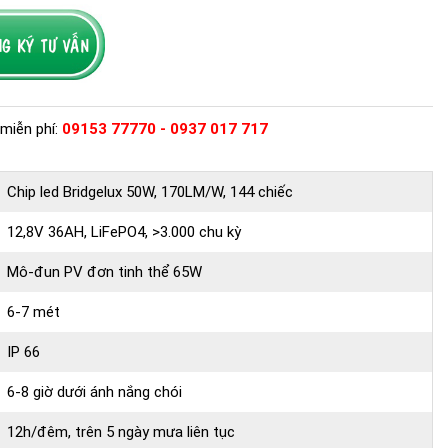
miễn phí:
09153 77770 - 0937 017 717
Chip led Bridgelux 50W, 170LM/W, 144 chiếc
12,8V 36AH, LiFePO4, >3.000 chu kỳ
Mô-đun PV đơn tinh thể 65W
6-7 mét
IP 66
6-8 giờ dưới ánh nắng chói
12h/đêm, trên 5 ngày mưa liên tục