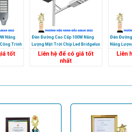
0W Năng
Đèn Đường Cao Cấp 100W Năng
Đèn Đường
 Công Trình
Lượng Mặt Trời Chip Led Bridgelux
Năng Lượng
Siêu Sáng
Năm
iá tốt
Liên hệ để có giá tốt
Liên 
nhất
Liên Hệ
Chi Tiết
Liên Hệ
Chi Tiế