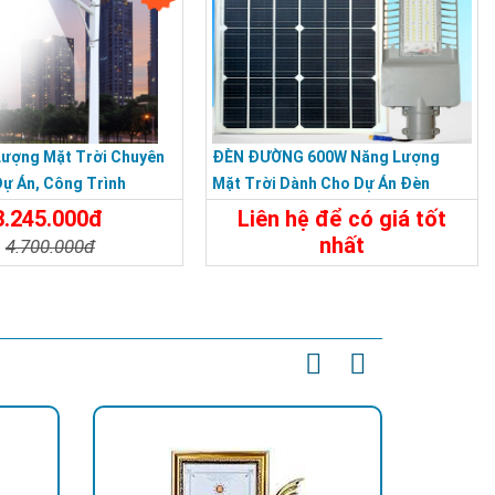
Lượng Mặt Trời Chuyên
ĐÈN ĐƯỜNG 600W Năng Lượng
ự Án, Công Trình
Mặt Trời Dành Cho Dự Án Đèn
, Nông Thôn
Đường Nông Thôn, Đường Xã.
3.245.000đ
Liên hệ để có giá tốt
nhất
4.700.000đ
Chi Tiết
Liên Hệ
t
Đặt Mua