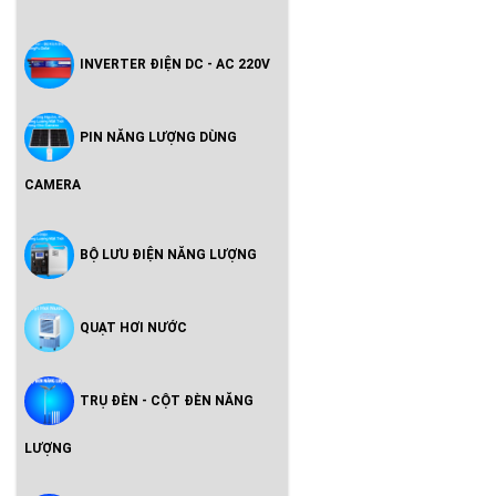
INVERTER ĐIỆN DC - AC 220V
PIN NĂNG LƯỢNG DÙNG
CAMERA
BỘ LƯU ĐIỆN NĂNG LƯỢNG
QUẠT HƠI NƯỚC
TRỤ ĐÈN - CỘT ĐÈN NĂNG
LƯỢNG