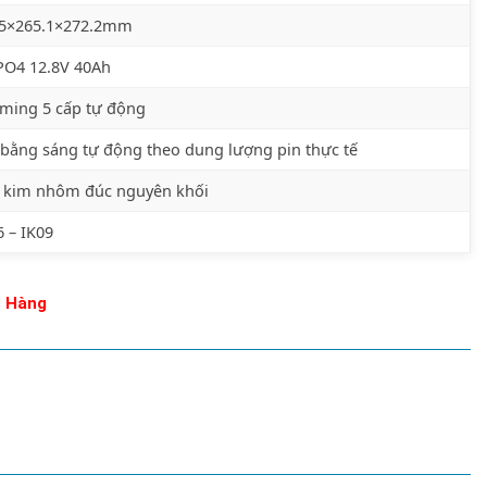
.5×265.1×272.2mm
PO4 12.8V 40Ah
ming 5 cấp tự động
bằng sáng tự động theo dung lượng pin thực tế
 kim nhôm đúc nguyên khối
6 – IK09
 Hàng