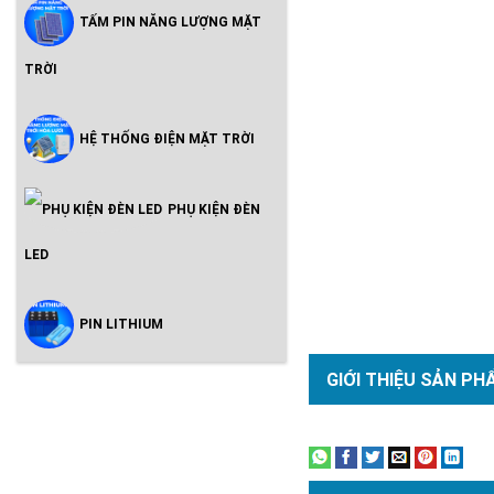
TẤM PIN NĂNG LƯỢNG MẶT
TRỜI
HỆ THỐNG ĐIỆN MẶT TRỜI
PHỤ KIỆN ĐÈN
LED
PIN LITHIUM
GIỚI THIỆU SẢN PH