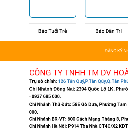
24H
Báo Tuổi Trẻ
Báo Dân Trí
ĐĂNG KÝ N
CÔNG TY TNHH TM DV HO
Trụ sở chính:
126 Tân Quý,P.Tân Qúy,Q.Tân P
Chi Nhánh Đồng Nai: 2394 Quốc Lộ 1K, Phường
-
0937 685 000
.
Chi Nhánh Thủ Đức:
58E Gò Dưa, Phường Tam B
000
.
Chi Nhánh BR-VT:
600 Cách Mạng Tháng 8, Phư
Chi Nhánh Hà Nội: P914 Tòa Nhà CT4C/X2 KĐT 