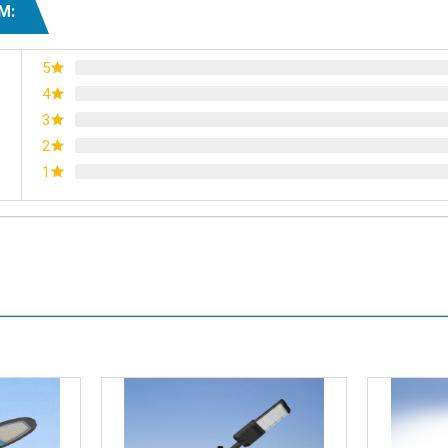
M:
5
4
3
2
1