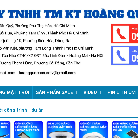
NG MẶT TRỜI
SẢN PHẨM SALE
VIDEO
PIN LITHIUM
i công trình - dự án