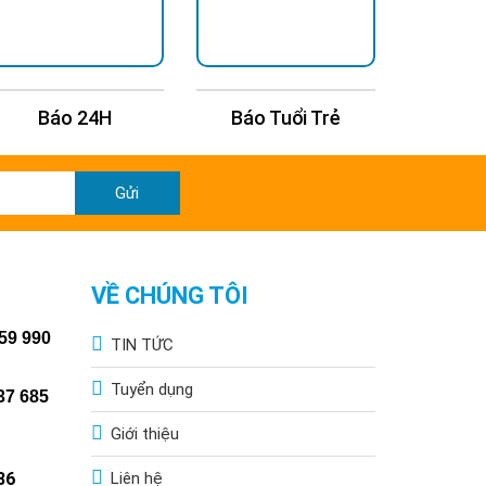
Báo 24H
Báo Tuổi Trẻ
Báo 
Gửi
VỀ CHÚNG TÔI
59 990
TIN TỨC
Tuyển dụng
37 685
Giới thiệu
86
Liên hệ