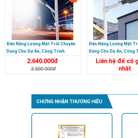
Đèn Năng Lượng Mặt Trời Chuyên
Đèn Năng Lượng Mặt Tr
Dùng Cho Dự Án, Công Trình
Dùng Cho Dự Án, Công T
Đường Phố, Nông Thôn
Đường Phố, Nông Thôn
2.640.000đ
Liên hệ để có g
nhất
3.500.000đ
Chi Tiết
Chi Tiết
Đặt Mua
CHỨNG NHẬN THƯƠNG HIỆU