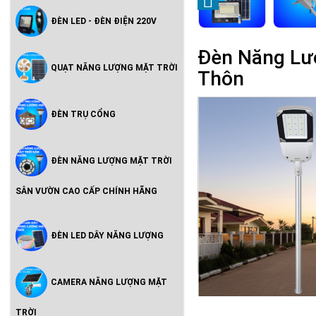
ĐÈN LED - ĐÈN ĐIỆN 220V
Đèn Năng Lư
QUẠT NĂNG LƯỢNG MẶT TRỜI
Thôn
ĐÈN TRỤ CỔNG
ĐÈN NĂNG LƯỢNG MẶT TRỜI
SÂN VƯỜN CAO CẤP CHÍNH HÃNG
ĐÈN LED DÂY NĂNG LƯỢNG
CAMERA NĂNG LƯỢNG MẶT
TRỜI