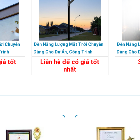
ời Chuyên
Đèn Năng Lượng Mặt Trời Chuyên
Đèn Năng 
rình
Dùng Cho Dự Án, Công Trình
Dùng Cho D
Đường Phố, Nông Thôn
Đường Phố
iá tốt
Liên hệ để có giá tốt
nhất
Liên Hệ
Chi Tiết
Liên Hệ
Chi Tiế