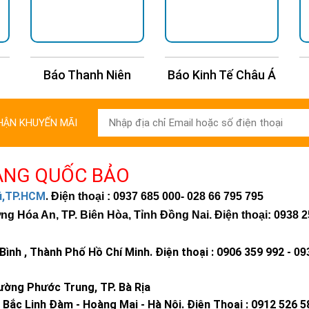
Báo Thanh Niên
Báo Kinh Tế Châu Á
HẬN KHUYẾN MÃI
ÀNG QUỐC BẢO
hú,TP.HCM
.
Điện thoại : 0937 685 000
- 028 66 795 795
 Hóa An, TP. Biên Hòa, Tỉnh Đồng Nai. Điện thoại: 0938 2
ình , Thành Phố Hồ Chí Minh
.
Điện thoại : 0906 359 992 -
09
ờng Phước Trung, TP. Bà Rịa
Bắc Linh Đàm - Hoàng Mai - Hà Nội.
Điện Thoại : 0912 526 5