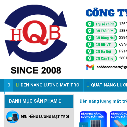
ĐÈN NĂNG LƯỢNG MẶT TRỜI
QUẠT NĂNG LƯỢ
VIDEO ĐÈN PHA ĐIỆN 220V
DANH MỤC SẢN PHẨM
Đèn năng lượng mặt trờ
ĐÈN NĂNG LƯỢNG MẶT TRỜI