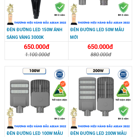
ĐÈN ĐƯỜNG LED 150W ÁNH
ĐÈN ĐƯỜNG LED 50W MẪU
SẢN PHẨM CHẤT LƯỢNG - DỊCH VỤ TIN DÙNG LẦN VII - 2020
SÁNG VÀNG 3000K
MỚI
650.000đ
650.000đ
1.100.000đ
880.000đ
IP65 gồm 2 thành phần:
Chi Tiết
Đặt Mua
Chi Tiết
Đặt Mua
IP6x: chống bụi hoàn toàn, phù hợp môi trường công
trường hoặc đường nhiều xe tải.
33%
35%
IPx5: chống nước tia áp lực thấp, đủ dùng cho mưa lớn
kéo dài.
Trong trường hợp của bạn lắp ở khu vực ven biển hoặc mưa
bão mạnh, bạn nên kiểm tra thêm ron cao su và vị trí lắp để
tăng độ bền thực tế.
Vỏ nhôm đúc + kính cường lực – tối ưu tản nhiệt
ĐÈN ĐƯỜNG LED 100W MẪU
ĐÈN ĐƯỜNG LED 200W MẪU