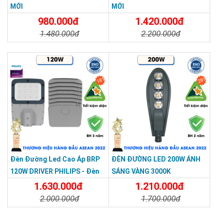
MỚI
MỚI
980.000đ
1.420.000đ
1.480.000đ
2.200.000đ
Chi Tiết
Đặt Mua
Chi Tiết
Đặt Mua
18%
28%
Đèn Đường Led Cao Áp BRP
ĐÈN ĐƯỜNG LED 200W ÁNH
120W DRIVER PHILIPS - Đèn
SÁNG VÀNG 3000K
Đường Dùng Cho Công Trình,
1.630.000đ
1.210.000đ
Sân Bóng
2.000.000đ
1.700.000đ
Chi Tiết
Đặt Mua
Chi Tiết
Đặt Mua