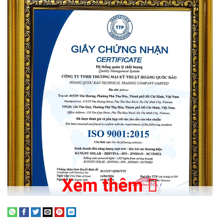
Hiệu suất quang thông cao giúp giảm số lượng
đèn
Với mức ≥56000 lumen và hiệu suất 140–150lm/W, bạn có thể
giảm số lượng đèn so với các dòng hiệu suất thấp. Khi thiết kế
Xem thêm
tuyến đường dài, việc giảm 10–20% số lượng trụ giúp tiết kiệm
đáng kể chi phí đầu tư ban đầu.
Nếu bạn đang so sánh với
đèn LED thông thường
, hãy ưu tiên