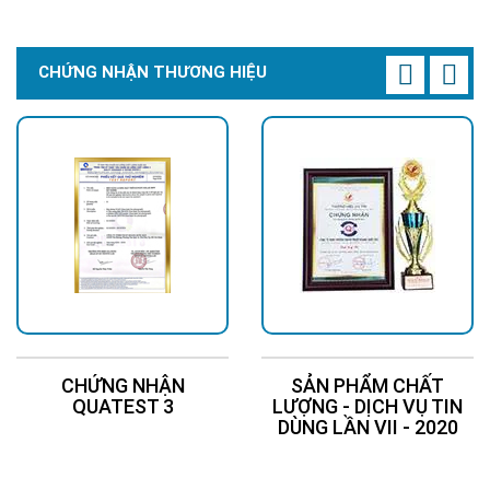
CHỨNG NHẬN THƯƠNG HIỆU
CHỨNG NHẬN
SẢN PHẨM CHẤT
QUATEST 3
LƯỢNG - DỊCH VỤ TIN
DÙNG LẦN VII - 2020