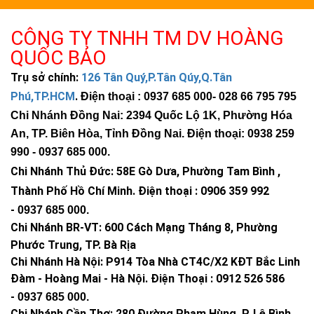
Khởi động
Tức thì
Trễ 5–10 phút
CÔNG TY TNHH TM DV HOÀNG
QUỐC BẢO
Tuổi thọ
50.000 giờ
15.000–20.000 giờ
Trụ sở chính:
126 Tân Quý,P.Tân Qúy,Q.Tân
Bảo trì
Thấp
Cao
Phú,TP.HCM
.
Điện thoại : 0937 685 000
- 028 66 795 795
Chi Nhánh Đồng Nai: 2394 Quốc Lộ 1K, Phường Hóa
Nếu bạn đang sử dụng
đèn cao áp
, việc chuyển sang
An, TP. Biên Hòa, Tỉnh Đồng Nai. Điện thoại: 0938 259
LED giúp giảm 40–60% chi phí điện.
990 -
0937 685 000
.
Chi Nhánh Thủ Đức:
58E Gò Dưa, Phường Tam Bình ,
Ứng dụng thực tế và độ cao lắp đặt
Thành Phố Hồ Chí Minh
.
Điện thoại : 0906 359 992
-
0937 685 000
.
1. Đường giao thông đô thị
Chi Nhánh BR-VT:
600 Cách Mạng Tháng 8, Phường
Đèn phù hợp cho đường rộng 10–20m. Góc chiếu 70°x140°
Phước Trung, TP. Bà Rịa
giúp phủ sáng mặt đường dài.
Chi Nhánh Hà Nội: P914 Tòa Nhà CT4C/X2 KĐT Bắc Linh
Chiều cao lắp: 8–12m
Đàm - Hoàng Mai - Hà Nội.
Điện Thoại : 0912 526 586
Khoảng cách cột: 25–35m
-
0937 685 000.
Chi Nhánh Cần Thơ: 280 Đường Phạm Hùng, P. Lê Bình,