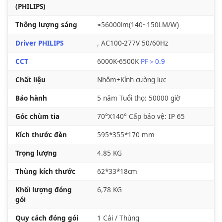
(PHILIPS)
Thông lượng sáng
≥56000lm(140~150LM/W)
Driver PHILIPS
, AC100-277V 50/60Hz
CCT
6000K-6500K
PF＞0.9
Chất liệu
Nhôm+Kính cường lực
Bảo hành
5 năm Tuổi thọ: 50000 giờ
Góc chùm tia
70°X140° Cấp bảo vệ: IP 65
Kích thước đèn
595*355*170 mm
Trọng lượng
4.85 KG
Thùng kích thước
62*33*18cm
Khối lượng đóng
6,78 KG
gói
Quy cách đóng gói
1 Cái / Thùng