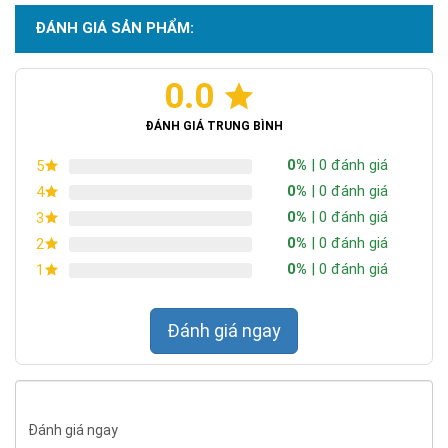
thông số lm/W thay vì chỉ nhìn vào W.
ĐÁNH GIÁ SẢN PHẨM:
Chip LED Lumileds SMD3030 – ổn định và tản
nhiệt tốt
0.0
Chứng nhận ISO 9001:2015
ĐÁNH GIÁ TRUNG BÌNH
0%
| 0 đánh giá
5
0%
| 0 đánh giá
4
0%
| 0 đánh giá
3
0%
| 0 đánh giá
2
0%
| 0 đánh giá
1
Đánh giá ngay
Đánh giá ngay