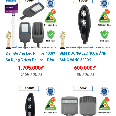
tổng thể.
34%
31%
Bạn nên chọn driver chính hãng khi lắp cho
đèn đường LED
vì
đây là bộ phận dễ hỏng nhất nếu chất lượng kém.
THƯƠNG HIỆU HÀNG ĐẦU ASEAN 2022
Chỉ số IP65 – chịu mưa gió ngoài trời
Đèn Đường Led Philips 100W
ĐÈN ĐƯỜNG LED 100W ÁNH
Sử Dụng Driver Philips - Đèn
SÁNG VÀNG 3000K
Đường Cao Áp 100W
1.705.000đ
600.000đ
2.590.000đ
880.000đ
Chi Tiết
Đặt Mua
Chi Tiết
Đặt Mua
40%
26%