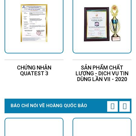
công nghiệp lớn.
Với những ưu điểm nổi bật về hiệu suất, độ bền và khả năng
tiết kiệm,
đèn đường LED
không chỉ là lựa chọn thông minh
cho các
đèn dự án
chiếu sáng hiện đại, mà còn là giải pháp tối
ưu giúp hướng tới
một môi trường xanh – sạch – bền vững
.
Liên hệ ngay
Hoàng Quốc Bảo
để nhận được báo giá tốt nhất
CÔNG TY TNHH THƯƠNG MẠI KỸ THUẬT HOÀNG QUỐC
BẢO
Hotline: 0937 685 000
CHỨNG NHẬN
SẢN PHẨM CHẤT
* Trụ sở chính: 126 Tân Quý, P. Tân Quý, Q. Tân Phú, TPHCM
QUATEST 3
LƯỢNG - DỊCH VỤ TIN
DÙNG LẦN VII - 2020
* CN Thủ Đức: 309 Quốc lộ 13, P. Hiệp Bình Phước, TP. Thủ Đức
* CN Đồng Nai: 2394 Quốc Lộ 1K, Phường Hóa An, TP. Biên
Hòa, Tỉnh Đồng Nai
* CN BR-VT: 600 Cách Mạng Tháng 8, Phường Phước Trung,
BÁO CHÍ NÓI VỀ HOÀNG QUỐC BẢO
TP. Bà Rịa
* CN Hà Nội: P914 Tòa Nhà CT4C/X2 KĐT Bắc Linh Đàm -
Hoàng Mai - Hà Nội
* CN Cần Thơ: 280 Đường Phạm Hùng, P. Lê Bình, Q. Cái Răng,