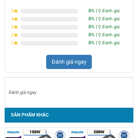
0%
| 0 đánh giá
5
0%
| 0 đánh giá
4
0%
| 0 đánh giá
3
0%
| 0 đánh giá
2
0%
| 0 đánh giá
1
Đánh giá ngay
Đánh giá ngay
SẢN PHẨM KHÁC
Vỏ nhôm đúc chống oxy hóa, bề mặt kính cường lực bảo vệ đèn
hiệu quả trước tác động môi trường.
SẢN PHẨM DỊCH VỤ CHẤT LƯỢNG ASEAN 2019