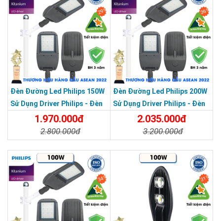
>>> Xem thêm:
Đèn led dùng điện
Hoàng Quốc Bảo -
29%
36%
Độ sáng cao chỉ từ 85.000đ
An toàn và thân thiện môi trường
Đèn led 100W
không chứa thủy ngân, không phát tia tử
ngoại (UV)
hay hóa chất độc hại, giúp bảo vệ sức khỏe người
dùng và giảm thiểu tác động xấu đến môi trường. Đặc biệt,
Đèn Đường Led Philips 150W
Đèn Đường Led Philips 200W
đèn tỏa nhiệt rất ít,
không gây nóng bề mặt
, góp phần tạo
Sử Dụng Driver Philips - Đèn
Sử Dụng Driver Philips - Đèn
không gian chiếu sáng dễ chịu và an toàn.
Đường Cao Áp 150W
Đường Cao Áp 200W
1.970.000đ
2.035.000đ
Lợi ích nổi bật dành cho người sử dụng
2.800.000đ
3.200.000đ
Tiết kiệm điện năng vượt trội
so với các loại đèn cao
Chi Tiết
Đặt Mua
Chi Tiết
Đặt Mua
áp natri, thủy ngân hay metal halide truyền thống.
Tuổi thọ lâu dài
, giảm tần suất thay thế và chi phí bảo
trì.
34%
31%
Chiếu sáng ổn định
, ánh sáng trắng tự nhiên, không
chập chờn, không gây chói mắt.
THƯƠNG HIỆU HÀNG ĐẦU ASEAN 2022
Thiết kế thẩm mỹ, hiện đại
, phù hợp với nhiều không