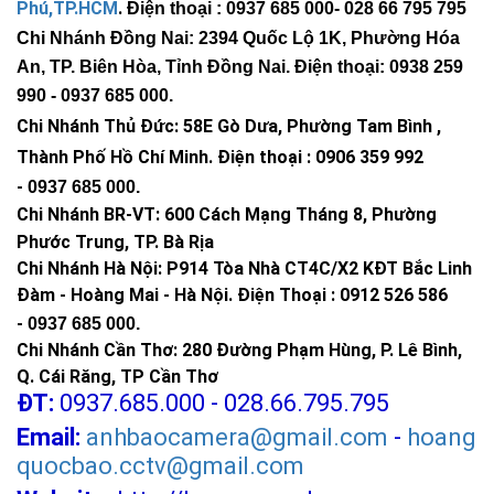
Phú,TP.HCM
.
Điện thoại : 0937 685 000
- 028 66 795 795
Chi Nhánh Đồng Nai: 2394 Quốc Lộ 1K, Phường Hóa
An, TP. Biên Hòa, Tỉnh Đồng Nai. Điện thoại: 0938 259
990 -
0937 685 000
.
Chi Nhánh Thủ Đức:
58E Gò Dưa, Phường Tam Bình ,
Thành Phố Hồ Chí Minh
.
Điện thoại : 0906 359 992
-
0937 685 000
.
Chi Nhánh BR-VT:
600 Cách Mạng Tháng 8, Phường
Phước Trung, TP. Bà Rịa
Chi Nhánh Hà Nội: P914 Tòa Nhà CT4C/X2 KĐT Bắc Linh
Đàm - Hoàng Mai - Hà Nội.
Điện Thoại : 0912 526 586
-
0937 685 000.
Chi Nhánh Cần Thơ: 280 Đường Phạm Hùng, P. Lê Bình,
Q. Cái Răng, TP Cần Thơ
ĐT:
0937.685.000 - 028.66.795.795
Email:
anhbaocamera@gmail.com
-
hoang
quocbao.cctv@gmail.com