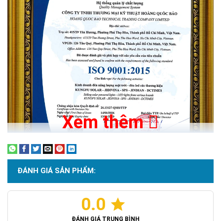
Xem thêm
Thiết kế kiểu dáng chiếc lá tinh tế, tản nhiệt nhanh, chịu lực tốt
ĐÁNH GIÁ SẢN PHẨM:
và bền bỉ theo thời gian.
0.0
Chứng nhận ISO 9001:2015
ĐÁNH GIÁ TRUNG BÌNH