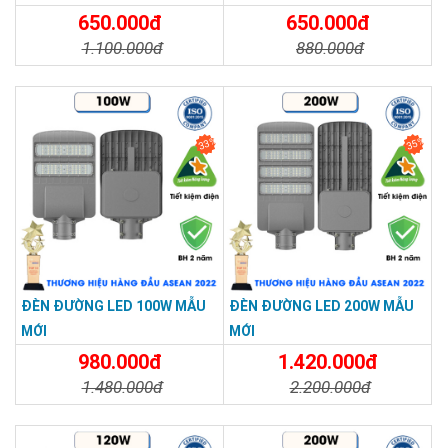
650.000đ
650.000đ
Đạt chuẩn chống bụi – chống nước IP65, hoạt động ổn định
1.100.000đ
880.000đ
trong mọi điều kiện thời tiết.
Chi Tiết
Đặt Mua
Chi Tiết
Đặt Mua
33%
35%
ĐÈN ĐƯỜNG LED 100W MẪU
ĐÈN ĐƯỜNG LED 200W MẪU
MỚI
MỚI
980.000đ
1.420.000đ
1.480.000đ
2.200.000đ
Chi Tiết
Đặt Mua
Chi Tiết
Đặt Mua