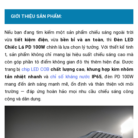
GIỚI THIỆU SẢN PHẨM:
Nếu bạn đang tìm kiếm một sản phẩm chiếu sáng ngoài trời
vừa
tiết kiệm điện
, vừa
bền bỉ và an toàn
, thì
Đèn LED
Chiếc Lá PD 100W
chính là lựa chọn lý tưởng. Với thiết kế tinh
t, sản phẩm không chỉ mang lại hiệu suất chiếu sáng cao mà
còn góp phần tô điểm không gian đô thị thêm hiện đại. Được
trang bị
chip LED COB
chất lượng cao
,
khung hợp kim nhôm
tản nhiệt nhanh
và
chỉ số kháng nước
IP65
, đèn PD 100W
mang đến ánh sáng mạnh mẽ, ổn định và thân thiện với môi
trường — đáp ứng hoàn hảo mọi nhu cầu chiếu sáng công
cộng và dân dụng.