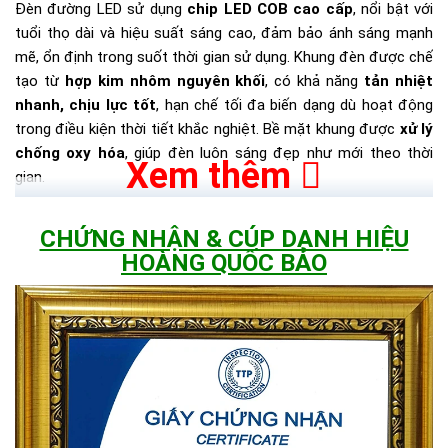
Đèn đường LED sử dụng
chip LED COB cao cấp
, nổi bật với
tuổi thọ dài và hiệu suất sáng cao, đảm bảo ánh sáng mạnh
mẽ, ổn định trong suốt thời gian sử dụng. Khung đèn được chế
tạo từ
hợp kim nhôm nguyên khối
, có khả năng
tản nhiệt
nhanh, chịu lực tốt
, hạn chế tối đa biến dạng dù hoạt động
trong điều kiện thời tiết khắc nghiệt. Bề mặt khung được
xử lý
chống oxy hóa
, giúp đèn luôn sáng đẹp như mới theo thời
Xem thêm
gian.
Mặt kính của đèn làm từ
kính cường lực dày
, có độ trong
CHỨNG NHẬN & CÚP DANH HIỆU
suốt cao, bảo vệ hoàn hảo hệ thống LED bên trong. Ngoài ra,
HOÀNG QUỐC BẢO
thấu kính quang học được tích hợp
giúp phân bố ánh sáng
đều, phù hợp cho các tuyến đường, ngõ xóm hay khu vực công
cộng. Sản phẩm đạt
chuẩn chống bụi và chống nước IP65
,
đảm bảo hoạt động ổn định trong mọi điều kiện thời tiết.