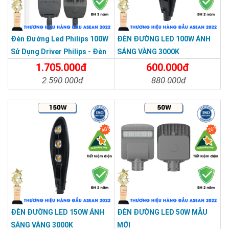
gian đô thị, khu dân cư hay khu công nghiệp.
Đèn Đường Led Philips 100W
ĐÈN ĐƯỜNG LED 100W ÁNH
Sử Dụng Driver Philips - Đèn
SÁNG VÀNG 3000K
Đường Cao Áp 100W
1.705.000đ
600.000đ
2.590.000đ
880.000đ
Chi Tiết
Đặt Mua
Chi Tiết
Đặt Mua
40%
26%
ĐÈN ĐƯỜNG LED 150W ÁNH
ĐÈN ĐƯỜNG LED 50W MẪU
SẢN PHẨM CHẤT LƯỢNG - DỊCH VỤ TIN DÙNG LẦN VII - 2020
SÁNG VÀNG 3000K
MỚI