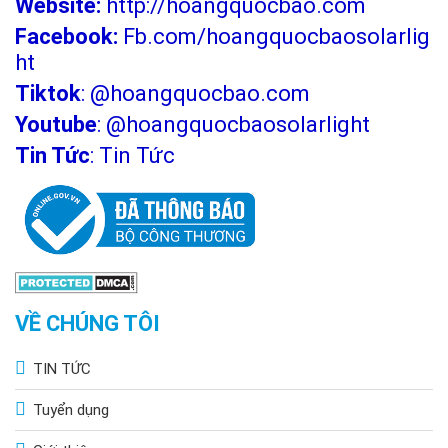
Website:
http://hoangquocbao.com
Facebook:
Fb.com/hoangquocbaosolarlig
ht
Tiktok
:
@hoangquocbao.com
Youtube
:
@hoangquocbaosolarlight
Tin Tức
:
Tin Tức
VỀ CHÚNG TÔI
TIN TỨC
Tuyển dụng