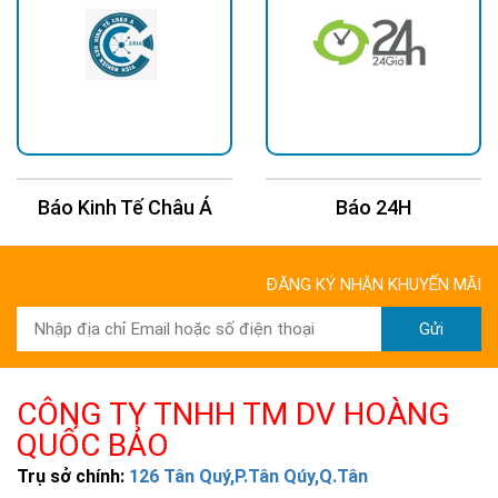
TP Cần Thơ
Báo Kinh Tế Châu Á
Báo 24H
ĐĂNG KÝ NHẬN KHUYẾN MÃI
Gửi
CÔNG TY TNHH TM DV HOÀNG
QUỐC BẢO
Trụ sở chính:
126 Tân Quý,P.Tân Qúy,Q.Tân