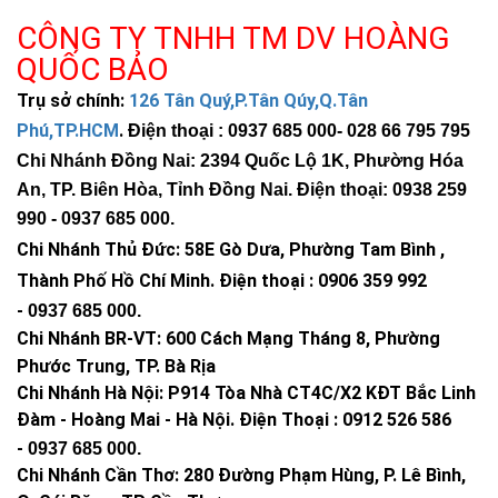
tắt vào ban đêm và ban ngày.
CÔNG TY TNHH TM DV HOÀNG
QUỐC BẢO
Điều này giúp bạn không cần phải điều khiển bằng tay mà đèn
sẽ tự động hoạt động theo chu kỳ tự nhiên của ánh sáng mặt
Trụ sở chính:
126 Tân Quý,P.Tân Qúy,Q.Tân
trời. Vào ban đêm, khi cảm biến không nhận được ánh sáng,
Phú,TP.HCM
.
Điện thoại : 0937 685 000
- 028 66 795 795
đèn sẽ tự động bật lên để chiếu sáng. Ngược lại, vào ban ngày
Chi Nhánh Đồng Nai: 2394 Quốc Lộ 1K, Phường Hóa
khi có ánh sáng mặt trời, đèn sẽ tự động tắt để tiết kiệm năng
An, TP. Biên Hòa, Tỉnh Đồng Nai. Điện thoại: 0938 259
lượng.
990 -
0937 685 000
.
Điều này không chỉ giúp bạn tiết kiệm thời gian và công sức
Chi Nhánh Thủ Đức:
58E Gò Dưa, Phường Tam Bình ,
trong việc điều khiển đèn mà còn giúp tăng tính tiện ích và
Thành Phố Hồ Chí Minh
.
Điện thoại : 0906 359 992
hiệu quả sử dụng của sản phẩm.
-
0937 685 000
.
Chi Nhánh BR-VT:
Chất liệu hợp kim nhôm cao cấp chống ăn mòn
600 Cách Mạng Tháng 8, Phường
Phước Trung, TP. Bà Rịa
Với việc sử dụng chất liệu hợp kim nhôm cao cấp, đèn năng
Chi Nhánh Hà Nội: P914 Tòa Nhà CT4C/X2 KĐT Bắc Linh
lượng mặt trời DCTIMES không chỉ có vẻ ngoại hình sang trọng
Đàm - Hoàng Mai - Hà Nội.
Điện Thoại : 0912 526 586
mà còn đảm bảo độ bền và độ ổn định cho sản phẩm. Hợp
-
0937 685 000.
kim nhôm được biết đến với khả năng chống ăn mòn và oxi
Chi Nhánh Cần Thơ: 280 Đường Phạm Hùng, P. Lê Bình,
hóa tốt, giúp cho đèn có thể chịu được các điều kiện môi