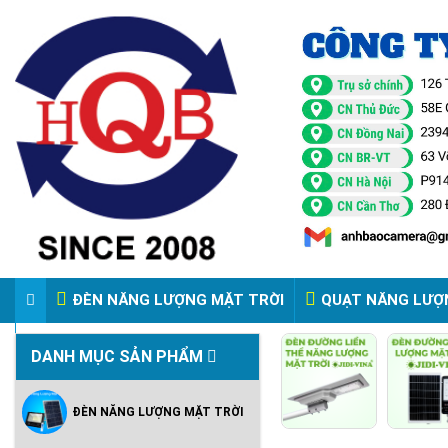
ĐÈN NĂNG LƯỢNG MẶT TRỜI
QUẠT NĂNG LƯỢ
VIDEO ĐÈN PHA ĐIỆN 220V
DANH MỤC SẢN PHẨM
ĐÈN NĂNG LƯỢNG MẶT TRỜI