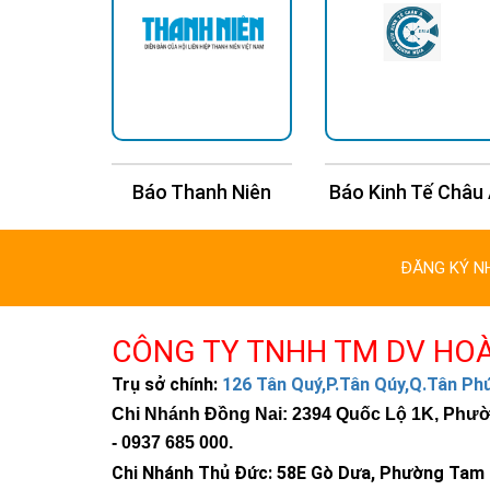
n Trí
Báo Thanh Niên
Báo Kinh Tế Châu
ĐĂNG KÝ N
CÔNG TY TNHH TM DV HO
Trụ sở chính:
126 Tân Quý,P.Tân Qúy,Q.Tân P
Chi Nhánh Đồng Nai: 2394 Quốc Lộ 1K, Phường
-
0937 685 000
.
Chi Nhánh Thủ Đức:
58E Gò Dưa, Phường Tam B