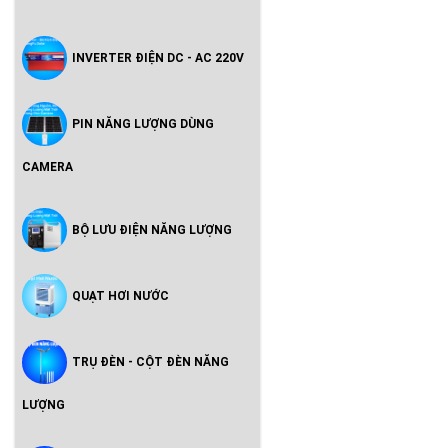
INVERTER ĐIỆN DC - AC 220V
PIN NĂNG LƯỢNG DÙNG
CAMERA
BỘ LƯU ĐIỆN NĂNG LƯỢNG
QUẠT HƠI NƯỚC
TRỤ ĐÈN - CỘT ĐÈN NĂNG
LƯỢNG