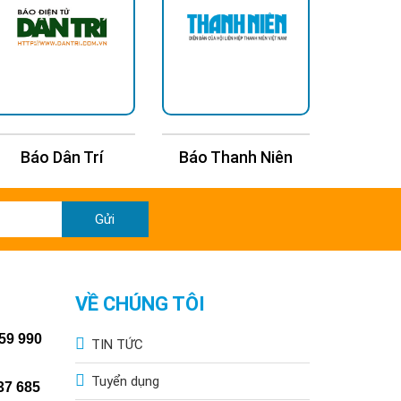
Báo Dân Trí
Báo Thanh Niên
Báo Kin
Gửi
VỀ CHÚNG TÔI
59 990
TIN TỨC
Tuyển dụng
37 685