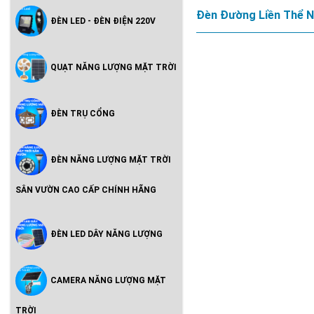
Đèn Đường Liền Thể N
ĐÈN LED - ĐÈN ĐIỆN 220V
QUẠT NĂNG LƯỢNG MẶT TRỜI
ĐÈN TRỤ CỔNG
ĐÈN NĂNG LƯỢNG MẶT TRỜI
SÂN VƯỜN CAO CẤP CHÍNH HÃNG
ĐÈN LED DÂY NĂNG LƯỢNG
CAMERA NĂNG LƯỢNG MẶT
TRỜI