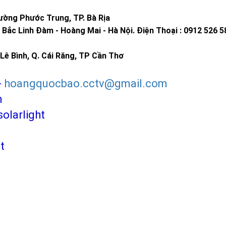
ờng Phước Trung, TP. Bà Rịa
Bắc Linh Đàm - Hoàng Mai - Hà Nội.
Điện Thoại : 0912 526 5
Lê Bình, Q. Cái Răng, TP Cần Thơ
-
hoangquocbao.cctv@gmail.com
m
larlight
t