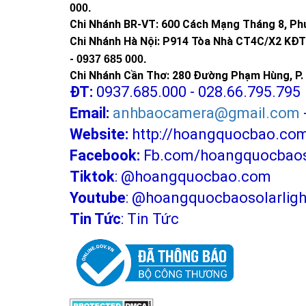
000
.
Chi Nhánh BR-VT:
600 Cách Mạng Tháng 8, Phư
Chi Nhánh Hà Nội: P914 Tòa Nhà CT4C/X2 KĐT 
-
0937 685 000.
Chi Nhánh Cần Thơ: 280 Đường Phạm Hùng, P. 
ĐT:
0937.685.000 - 028.66.795.795
Email:
anhbaocamera@gmail.com
Website:
http://hoangquocbao.co
Facebook:
Fb.com/hoangquocbaoso
Tiktok
:
@hoangquocbao.com
Youtube
:
@hoangquocbaosolarligh
Tin Tức
:
Tin Tức