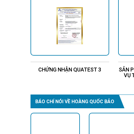
CHỨNG NHẬN QUATEST 3
SẢN P
VỤ 
BÁO CHÍ NÓI VỀ HOÀNG QUỐC BẢO