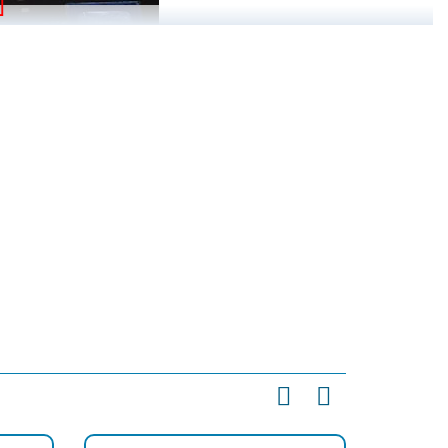
ập vào năm 2008, với tên Zhongshan Jindian Lighting Technology
 Jindian, v.v.
Quảng Đông, Trung Quốc. Dây chuyền sản xuất tiên tiến, kỹ thuật
 chứng nhận, RoHS, CN, CE 88, CB, v.v.
ành hợp lý, được thành lập từ năm 2008 với nhà máy ở Quảng