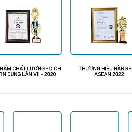
 Jindian nổi tiếng về chất lượng trong cùng phân khúc, tuổi thọ cao,
i Jindian được trang bị tấm pin có kích thước lớn hơn rất nhiều vớ
ip LED SMD 5730 chính hãng và mang lại độ sáng cao hơn hẳn khi s
hững đèn đó chỉ dùng loại chip LED cũ hoặc rẻ tiền.
hium có độ bền cao không như một số đèn giá rẻ xài pin thông thườ
ụng đèn năng lượng mặt trời Jindian?
HẨM CHẤT LƯỢNG - DỊCH
THƯƠNG HIỆU HÀNG 
TIN DÙNG LẦN VII - 2020
ASEAN 2022
trời Jindian nổi tiếng là thương hiệu chất lượng cao tron
đèn giá siêu rẻ trôi nổi trên thị trường.
ng lượng mặt trời Jindian