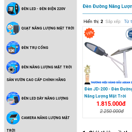
Đèn Đường Năng Lượng
ĐÈN LED - ĐÈN ĐIỆN 220V
Hiển thị:
2
Từ 
Sắp xếp:
QUẠT NĂNG LƯỢNG MẶT TRỜI
19%
ĐÈN TRỤ CỔNG
ĐÈN NĂNG LƯỢNG MẶT TRỜI
SÂN VƯỜN CAO CẤP CHÍNH HÃNG
Đèn JD-200 - Đèn Đườn
Năng Lượng Mặt Trời
ĐÈN LED DÂY NĂNG LƯỢNG
1.815.000đ
Jindian Solar Light 200
2.250.000đ
CAMERA NĂNG LƯỢNG MẶT
Chi Tiết
Đặt Mu
TRỜI