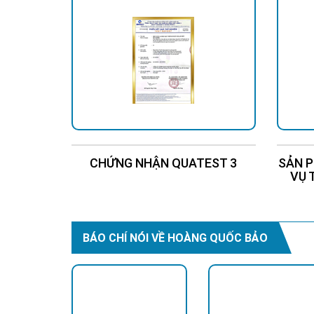
-
Đèn năng lượng mặt trời
năng lâu dài.
-
Đèn năng lượng mặt trờ
khác cùng công suất.
-
Đèn Jindian sử dụng ch
cao cấp, nhưng thực tế n
-
Jindian sử dụng pin Lit
Vì sao nên sử d
CHỨNG NHẬN QUATEST 3
SẢN P
VỤ 
Đèn năng lượng mặt 
tuổi thọ cao so với 
BÁO CHÍ NÓI VỀ HOÀNG QUỐC BẢO
Các loại đèn nă