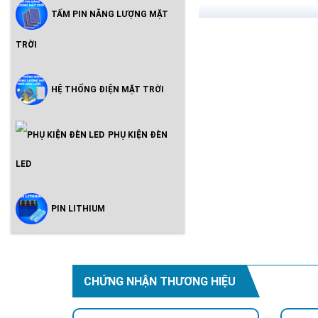
TẤM PIN NĂNG LƯỢNG MẶT
TRỜI
HỆ THỐNG ĐIỆN MẶT TRỜI
Jindian
là một thương hi
Co., Ltd
PHỤ KIỆN ĐÈN
Thương hiệu cũng thường 
LED
Giới thiệu về nhà
Nhà máy sản xuất đèn chi
cao, kiểm tra chất lượng
PIN LITHIUM
Jindian là một thươn
Đông, Trung Quốc.
CHỨNG NHẬN THƯƠNG HIỆU
Ưu điểm của các