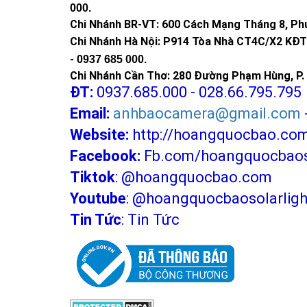
000
.
-
Đèn trụ cổng, đèn trang
Chi Nhánh BR-VT:
600 Cách Mạng Tháng 8, Phư
-
Đèn UFO sân vườn năng 
Chi Nhánh Hà Nội: P914 Tòa Nhà CT4C/X2 KĐT 
-
Quạt năng lượng mặt trờ
-
0937 685 000.
Chi Nhánh Cần Thơ: 280 Đường Phạm Hùng, P. 
Bảng giá đèn nă
ĐT:
0937.685.000 - 028.66.795.795
Email:
anhbaocamera@gmail.com
Mã sản phẩm
Website:
http://hoangquocbao.co
Facebook:
Fb.com/hoangquocbaoso
Đèn pha năng lượng mặt
Tiktok
:
@hoangquocbao.com
Đèn pha năng lượng mặt
Youtube
:
@hoangquocbaosolarligh
Tin Tức
:
Tin Tức
Đèn pha năng lượng mặt
Đèn pha năng lượng mặt
Đèn pha năng lượng mặt