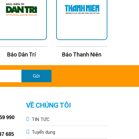
Báo Dân Trí
Báo Thanh Niên
Báo Kin
Gửi
VỀ CHÚNG TÔI
59 990
TIN TỨC
d Solar Street Lamp)
Tuyển dụng
Split Solar Street Lamp)
37 685