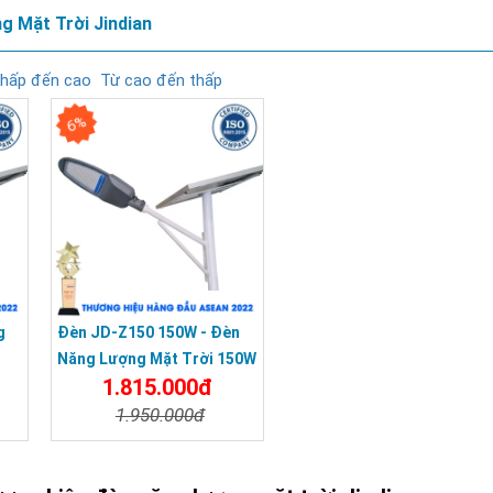
 Mặt Trời Jindian
thấp đến cao
Từ cao đến thấp
6%
g
Đèn JD-Z150 150W - Đèn
Năng Lượng Mặt Trời 150W
1.815.000đ
W
JD-Z150 CHỈ 1.815K- Solar
Light 150W
1.950.000đ
a
Chi Tiết
Đặt Mua