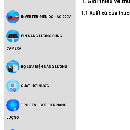
Giới thiệu về t
Xuất xứ của thươ
INVERTER ĐIỆN DC - AC 220V
PIN NĂNG LƯỢNG DÙNG
CAMERA
BỘ LƯU ĐIỆN NĂNG LƯỢNG
QUẠT HƠI NƯỚC
TRỤ ĐÈN - CỘT ĐÈN NĂNG
LƯỢNG