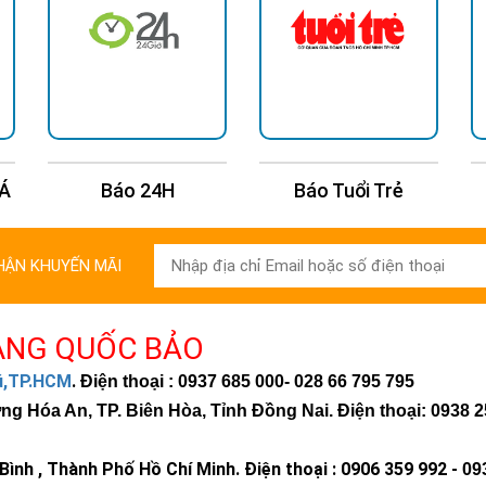
 Á
Báo 24H
Báo Tuổi Trẻ
HẬN KHUYẾN MÃI
ÀNG QUỐC BẢO
c dòng sản phẩm chất lượng như:
hú,TP.HCM
.
Điện thoại : 0937 685 000
- 028 66 795 795
trời (JD Solar Flood Light - Jindian Solar Projection Lamp)
 Hóa An, TP. Biên Hòa, Tỉnh Đồng Nai. Điện thoại: 0938 2
lượng mặt trời (JD All in one Solar street light - Jindian Integrate
t trời tấm pin rời (JD Seperate Panel Solar Street Light - Jindian 
ình , Thành Phố Hồ Chí Minh
.
Điện thoại : 0906 359 992 -
09