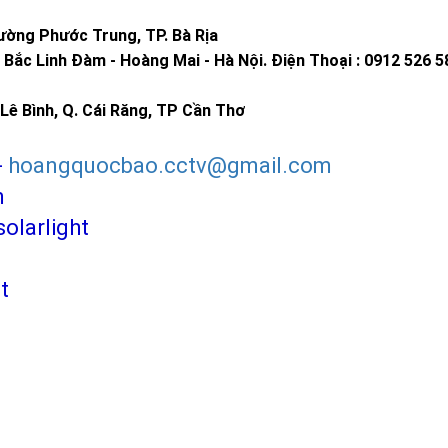
 trí sân vườn năng lượng mặt trời (JD Solar Garden Light)
ờng Phước Trung, TP. Bà Rịa
lượng mặt trời (JD UFO Solar Street Light)
Bắc Linh Đàm - Hoàng Mai - Hà Nội.
Điện Thoại : 0912 526 5
i (JD Solar Fan)
Lê Bình, Q. Cái Răng, TP Cần Thơ
ng lượng mặt trời Jindian
-
hoangquocbao.cctv@gmail.com
m
larlight
 trời 100W
JD-8800L
 trời 200W
JD-8200L
t
 trời 300W
JD-8300L
 trời 500W
JD-8500L
 trời 1000W
JD-81000L