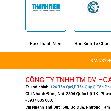
n Trí
Báo Thanh Niên
Báo Kinh Tế Châu
ĐĂNG KÝ N
CÔNG TY TNHH TM DV HO
Jindian nổi tiếng với cá
Trụ sở chính:
126 Tân Quý,P.Tân Qúy,Q.Tân P
-
Đèn pha năng lượng mặt 
Chi Nhánh Đồng Nai: 2394 Quốc Lộ 1K, Phường
-
Đèn đường liền thể năng 
-
0937 685 000
.
-
Đèn đường năng lượng mặ
Chi Nhánh Thủ Đức:
58E Gò Dưa, Phường Tam B