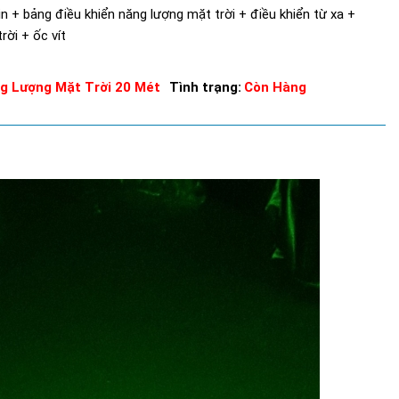
 + bảng điều khiển năng lượng mặt trời + điều khiển từ xa +
rời + ốc vít
g Lượng Mặt Trời 20 Mét
Tình trạng:
Còn Hàng