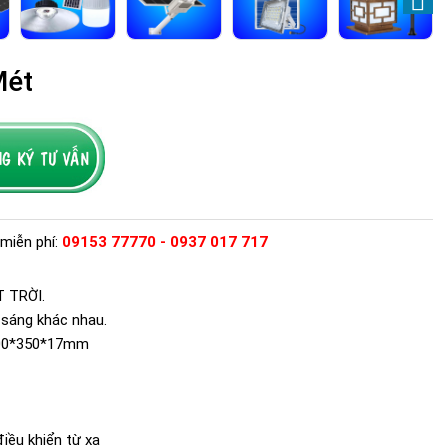
Mét
miễn phí:
09153 77770 - 0937 017 717
 TRỜI.
u sáng khác nhau.
00*350*17mm
iều khiển từ xa