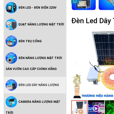
ĐÈN LED - ĐÈN ĐIỆN 220V
Đèn Led Dây 
QUẠT NĂNG LƯỢNG MẶT TRỜI
ĐÈN TRỤ CỔNG
ĐÈN NĂNG LƯỢNG MẶT TRỜI
SÂN VƯỜN CAO CẤP CHÍNH HÃNG
ĐÈN LED DÂY NĂNG LƯỢNG
CAMERA NĂNG LƯỢNG MẶT
TRỜI