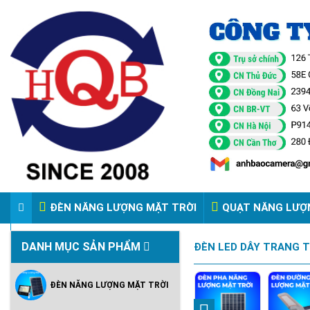
ĐÈN NĂNG LƯỢNG MẶT TRỜI
QUẠT NĂNG LƯỢ
VIDEO ĐÈN PHA ĐIỆN 220V
DANH MỤC SẢN PHẨM
ĐÈN LED DÂY TRANG 
ĐÈN NĂNG LƯỢNG MẶT TRỜI