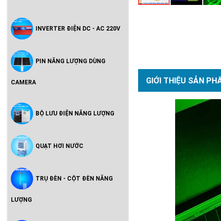
INVERTER ĐIỆN DC - AC 220V
PIN NĂNG LƯỢNG DÙNG
GIỚI THIỆU SẢN PH
CAMERA
BỘ LƯU ĐIỆN NĂNG LƯỢNG
QUẠT HƠI NƯỚC
TRỤ ĐÈN - CỘT ĐÈN NĂNG
LƯỢNG