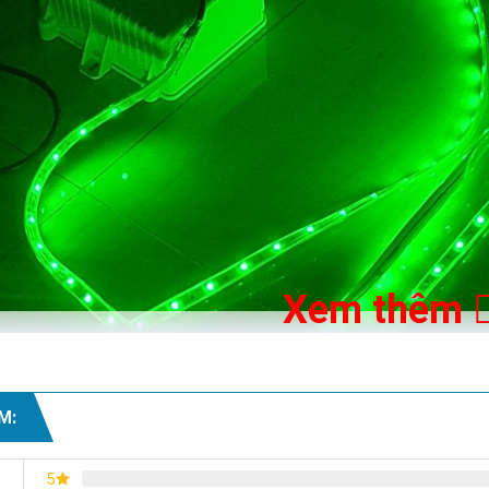
Xem thêm
M:
5