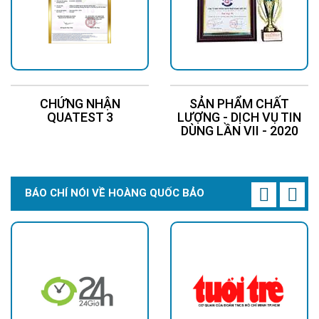
CHỨNG NHẬN
SẢN PHẨM CHẤT
QUATEST 3
LƯỢNG - DỊCH VỤ TIN
DÙNG LẦN VII - 2020
BÁO CHÍ NÓI VỀ HOÀNG QUỐC BẢO