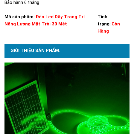
Bảo hành 6 tháng
Mã sản phẩm:
Đèn Led Dây Trang Trí
Tình
Năng Lượng Mặt Trời 30 Mét
trạng:
Còn
Hàng
GIỚI THIỆU SẢN PHẨM: