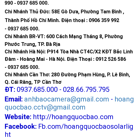
990 -
0937 685 000
.
Chi Nhánh Thủ Đức:
58E Gò Dưa, Phường Tam Bình ,
Thành Phố Hồ Chí Minh
.
Điện thoại : 0906 359 992
-
0937 685 000
.
Chi Nhánh BR-VT:
600 Cách Mạng Tháng 8, Phường
Phước Trung, TP. Bà Rịa
Chi Nhánh Hà Nội: P914 Tòa Nhà CT4C/X2 KĐT Bắc Linh
Đàm - Hoàng Mai - Hà Nội.
Điện Thoại : 0912 526 586
-
0937 685 000.
Chi Nhánh Cần Thơ: 280 Đường Phạm Hùng, P. Lê Bình,
Q. Cái Răng, TP Cần Thơ
ĐT:
0937.685.000 - 028.66.795.795
Email:
anhbaocamera@gmail.com
-
hoang
quocbao.cctv@gmail.com
Website:
http://hoangquocbao.com
Facebook:
Fb.com/hoangquocbaosolarlig
ht