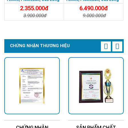
Module 300w
Module 800w
2.355.000đ
6.490.000đ
3.900.000đ
9.000.000đ
Chi Tiết
Đặt Mua
Chi Tiết
Đặt Mua
CHỨNG NHẬN THƯƠNG HIỆU
CHỨNG NHẬN
SẢN PHẨM CHẤT