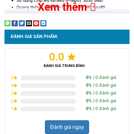
Sử dụng Chip led lumiled (Philips): 3030 SMD
Xem thêm
Quang thông: ≥1300lm (120-140lm/W) Ra≥80
Driver Philips AC100-277V, Cách ly dòng điện không đổi,
50/60Hz
CCT: 2700K-7000K PF＞0.95
Chất liệu: Nhôm + Acrylic
ĐÁNH GIÁ SẢN PHẨM:
Tuổi thọ: 50000 giờ
Góc chùm sáng: 60° Cấp bảo vệ: IP 66
0.0
Bảo hành: 3 năm .
ĐÁNH GIÁ TRUNG BÌNH
0%
| 0 đánh giá
5
0%
| 0 đánh giá
4
0%
| 0 đánh giá
3
0%
| 0 đánh giá
2
0%
| 0 đánh giá
1
Đánh giá ngay