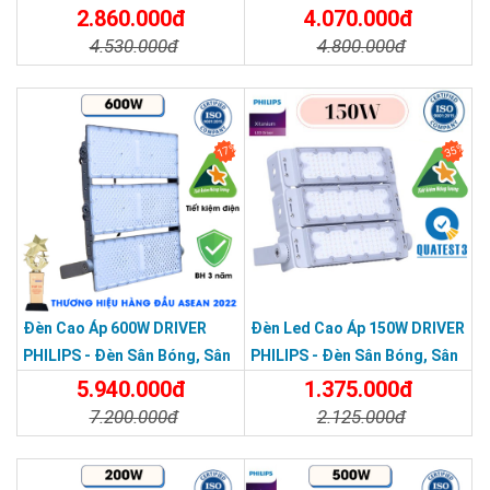
Module 400w
Pickleball Module 400W
2.860.000đ
4.070.000đ
4.530.000đ
4.800.000đ
Chi Tiết
Đặt Mua
Chi Tiết
Đặt Mua
17%
35%
Đèn Cao Áp 600W DRIVER
Đèn Led Cao Áp 150W DRIVER
PHILIPS - Đèn Sân Bóng, Sân
PHILIPS - Đèn Sân Bóng, Sân
Pickleball Module 600W
Pickleballled Module 150W
5.940.000đ
1.375.000đ
7.200.000đ
2.125.000đ
Chi Tiết
Đặt Mua
Chi Tiết
Đặt Mua