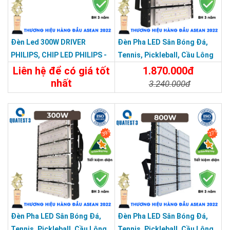
Đèn Led 300W DRIVER
Đèn Pha LED Sân Bóng Đá,
PHILIPS, CHIP LED PHILIPS -
Tennis, Pickleball, Cầu Lông
Đèn Sân Bóng, Sân Pickleball
Module 250w
Liên hệ để có giá tốt
1.870.000đ
Module 300W
nhất
3.240.000đ
Chi Tiết
Liên Hệ
Chi Tiết
Đặt Mua
39%
27%
Đèn Pha LED Sân Bóng Đá,
Đèn Pha LED Sân Bóng Đá,
Tennis, Pickleball, Cầu Lông
Tennis, Pickleball, Cầu Lông