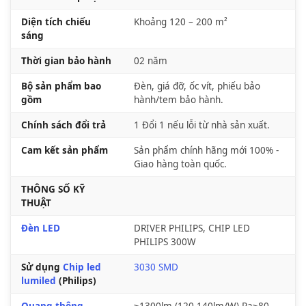
Diện tích chiếu
Khoảng 120 – 200 m²
sáng
Thời gian bảo hành
02 năm
Bộ sản phẩm bao
Đèn, giá đỡ, ốc vít, phiếu bảo
gồm
hành/tem bảo hành.
Chính sách đổi trả
1 Đổi 1 nếu lỗi từ nhà sản xuất.
Cam kết sản phẩm
Sản phẩm chính hãng mới 100% -
Giao hàng toàn quốc.
THÔNG SỐ KỸ
THUẬT
Đèn LED
DRIVER PHILIPS, CHIP LED
PHILIPS 300W
Sử dụng
Chip led
3030 SMD
lumiled
(Philips)
Quang thông
≥1300lm (120-140lm/W) Ra≥80