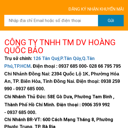
Đèn cao áp
độ sáng mạnh, tiết kiệm điện
ĐĂNG KÝ NHẬN KHUYẾN MÃI
Đèn led nhà xưởng
chỉ từ 320k, giao toàn
quốc, độ sáng mạnh
Gửi
CÔNG TY TNHH TM DV HOÀNG
QUỐC BẢO
Trụ sở chính:
126 Tân Quý,P.Tân Qúy,Q.Tân
Phú,TP.HCM
.
Điện thoại : 0937 685 000
- 028 66 795 795
Chi Nhánh Đồng Nai: 2394 Quốc Lộ 1K, Phường Hóa
An, TP. Biên Hòa, Tỉnh Đồng Nai. Điện thoại: 0938 259
990 -
0937 685 000
.
Chi Nhánh Thủ Đức:
58E Gò Dưa, Phường Tam Bình ,
Thành Phố Hồ Chí Minh
.
Điện thoại : 0906 359 992
-
0937 685 000
.
Chi Nhánh BR-VT:
600 Cách Mạng Tháng 8, Phường
Phước Trung, TP. Bà Rịa