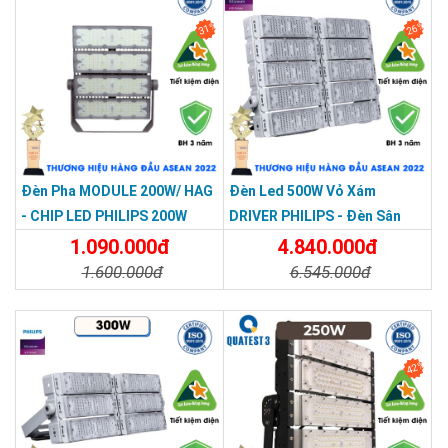
31%
26%
Đèn Pha MODULE 200W/ HAG
Đèn Led 500W Vỏ Xám
- CHIP LED PHILIPS 200W
DRIVER PHILIPS - Đèn Sân
Bóng, Sân Pickleball Module
1.090.000đ
4.840.000đ
500W
1.600.000đ
6.545.000đ
Chi Tiết
Đặt Mua
Chi Tiết
Đặt Mua
42%