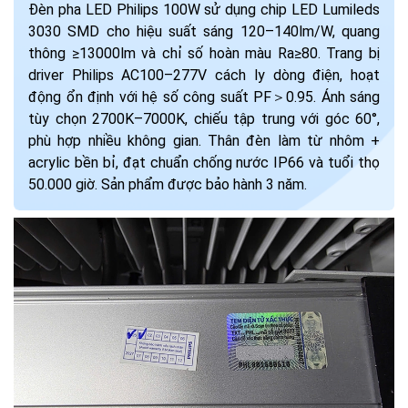
Đèn pha LED Philips 100W sử dụng chip LED Lumileds
3030 SMD cho hiệu suất sáng 120–140lm/W, quang
thông ≥13000lm và chỉ số hoàn màu Ra≥80. Trang bị
driver Philips AC100–277V cách ly dòng điện, hoạt
động ổn định với hệ số công suất PF＞0.95. Ánh sáng
tùy chọn 2700K–7000K, chiếu tập trung với góc 60°,
phù hợp nhiều không gian. Thân đèn làm từ nhôm +
acrylic bền bỉ, đạt chuẩn chống nước IP66 và tuổi thọ
50.000 giờ. Sản phẩm được bảo hành 3 năm.