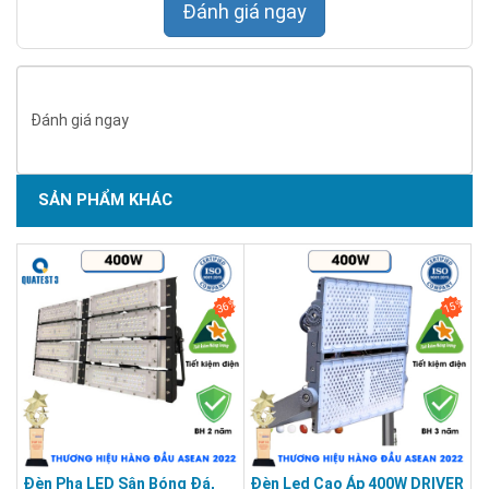
Tuổi thọ: 50000 giờ
Đánh giá ngay
Góc chùm sáng: 60° Cấp bảo vệ: IP 66
Bảo hành: 3 năm .
Đánh giá ngay
SẢN PHẨM KHÁC
36%
15%
Đèn Pha LED Sân Bóng Đá,
Đèn Led Cao Áp 400W DRIVER