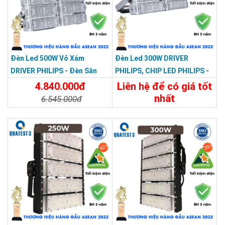
Đèn Led 500W Vỏ Xám
Đèn Led 300W DRIVER
DRIVER PHILIPS - Đèn Sân
PHILIPS, CHIP LED PHILIPS -
Bóng, Sân Pickleball Module
Đèn Sân Bóng, Sân Pickleball
4.840.000đ
Liên hệ để có giá tốt
500W
Module 300W
nhất
6.545.000đ
Chi Tiết
Liên Hệ
Chi Tiết
Đặt Mua
42%
39%