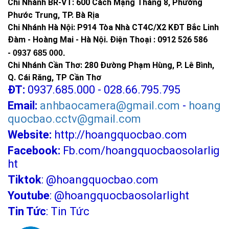
Chi Nhánh BR-VT:
600 Cách Mạng Tháng 8, Phường
Phước Trung, TP. Bà Rịa
Chi Nhánh Hà Nội: P914 Tòa Nhà CT4C/X2 KĐT Bắc Linh
Đàm - Hoàng Mai - Hà Nội.
Điện Thoại : 0912 526 586
-
0937 685 000.
Chi Nhánh Cần Thơ: 280 Đường Phạm Hùng, P. Lê Bình,
Q. Cái Răng, TP Cần Thơ
ĐT:
0937.685.000 - 028.66.795.795
Email:
anhbaocamera@gmail.com
-
hoang
quocbao.cctv@gmail.com
Website:
http://hoangquocbao.com
Facebook:
Fb.com/hoangquocbaosolarlig
ht
Tiktok
:
@hoangquocbao.com
Youtube
:
@hoangquocbaosolarlight
Tin Tức
:
Tin Tức