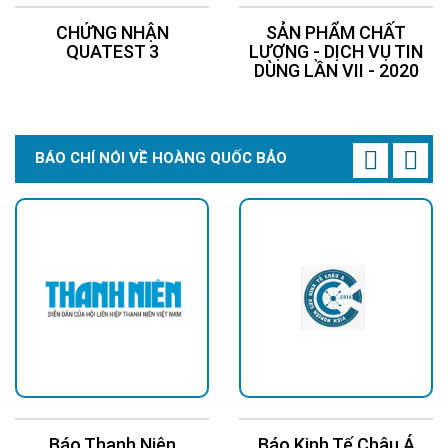
CHỨNG NHẬN
SẢN PHẨM CHẤT
QUATEST 3
LƯỢNG - DỊCH VỤ TIN
DÙNG LẦN VII - 2020
BÁO CHÍ NÓI VỀ HOÀNG QUỐC BẢO
Hotline: 0937.685.000
Trụ sở chính: 126 Tân Quý, P.Tân Quý, Q.Tân Phú,
TP.HCM
Chi Nhánh Thủ Đức: 307 Quốc lộ 13 Phường Hiệp
Bình Phước , Thành Phố Thủ Đức.
Báo Thanh Niên
Báo Kinh Tế Châu Á