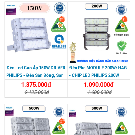
35%
31%
Đèn Led Cao Áp 150W DRIVER
Đèn Pha MODULE 200W/ HAG
PHILIPS - Đèn Sân Bóng, Sân
- CHIP LED PHILIPS 200W
Pickleballled Module 150W
1.375.000đ
1.090.000đ
2.125.000đ
1.600.000đ
Chi Tiết
Đặt Mua
Chi Tiết
Đặt Mua
26%