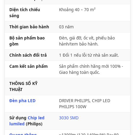
Diện tích chiếu
Khoảng 40 – 70 m²
sáng
Thời gian bảo hành
03 năm
Bộ sản phẩm bao
Đèn, giá đỡ, ốc vít, phiếu bảo
gồm
hành/tem bảo hành.
Chính sách đổi trả
1 Đổi 1 nếu lỗi từ nhà sản xuất.
Cam kết sản phẩm
Sản phẩm chính hãng mới 100% -
Giao hàng toàn quốc.
THÔNG SỐ KỸ
THUẬT
Đèn pha LED
DRIVER PHILIPS, CHIP LED
PHILIPS 100W
Sử dụng
Chip led
3030 SMD
lumiled
(Philips)
Quang thông
≥1300lm (120-140lm/W) Ra≥80