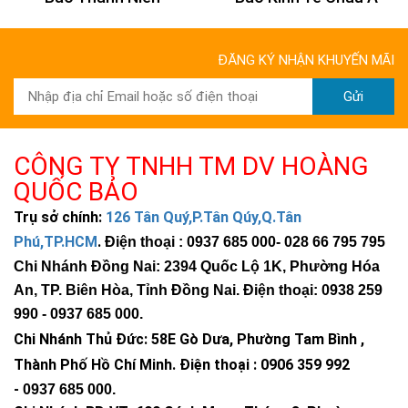
Chi Nhánh Đồng Nai: 2394 Quốc Lộ 1K, Phường Hoá
An, TP. Biên Hoà, Tỉnh Đồng Nai
ĐĂNG KÝ NHẬN KHUYẾN MÃI
Chi Nhánh BR-VT: 477 Cách Mạng Tháng 8, P.Phước
Nguyên, TP. Bà Rịa, Vũng Tàu
Gửi
Chi Nhánh Hà Nội: P914 Tòa Nhà CT4C/X2 KĐT Bắc
Linh Đàm - Hoàng Mai - Hà Nội.
Chi Nhánh Cần Thơ: 280 Đường Phạm Hùng, P. Lê
CÔNG TY TNHH TM DV HOÀNG
Bình, Q. Cái Răng, TP Cần Thơ
QUỐC BẢO
Trụ sở chính:
126 Tân Quý,P.Tân Qúy,Q.Tân
>>> Xem thêm:
Phú,TP.HCM
.
Điện thoại : 0937 685 000
- 028 66 795 795
Đèn led 100W giá rẻ
chỉ từ 390k
Chi Nhánh Đồng Nai: 2394 Quốc Lộ 1K, Phường Hóa
Đèn pha led giá rẻ
chính hãng, chất lượng
chỉ từ 190k
An, TP. Biên Hòa, Tỉnh Đồng Nai. Điện thoại: 0938 259
Đèn cao áp
độ sáng mạnh, tiết kiệm điện
990 -
0937 685 000
.
Đèn led nhà xưởng
chỉ từ 320k, giao toàn
Chi Nhánh Thủ Đức:
58E Gò Dưa, Phường Tam Bình ,
quốc, độ sáng mạnh
Thành Phố Hồ Chí Minh
.
Điện thoại : 0906 359 992
-
0937 685 000
.