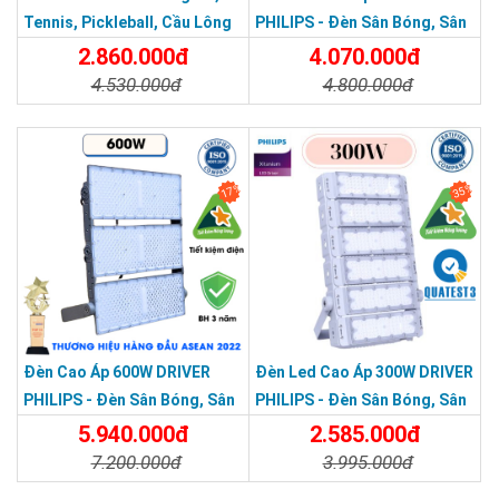
Tennis, Pickleball, Cầu Lông
PHILIPS - Đèn Sân Bóng, Sân
Module 400w
Pickleball Module 400W
2.860.000đ
4.070.000đ
4.530.000đ
4.800.000đ
Chi Tiết
Đặt Mua
Chi Tiết
Đặt Mua
17%
35%
Đèn Cao Áp 600W DRIVER
Đèn Led Cao Áp 300W DRIVER
PHILIPS - Đèn Sân Bóng, Sân
PHILIPS - Đèn Sân Bóng, Sân
Pickleball Module 600W
Pickleball Module 300W
5.940.000đ
2.585.000đ
7.200.000đ
3.995.000đ
Chi Tiết
Đặt Mua
Chi Tiết
Đặt Mua