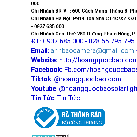
000
.
Chi Nhánh BR-VT:
600 Cách Mạng Tháng 8, Phư
Chi Nhánh Hà Nội: P914 Tòa Nhà CT4C/X2 KĐT 
-
0937 685 000.
Chi Nhánh Cần Thơ: 280 Đường Phạm Hùng, P. 
ĐT:
0937.685.000 - 028.66.795.795
Email:
anhbaocamera@gmail.com
Website:
http://hoangquocbao.co
Facebook:
Fb.com/hoangquocbaoso
Tiktok
:
@hoangquocbao.com
Youtube
:
@hoangquocbaosolarligh
Tin Tức
:
Tin Tức