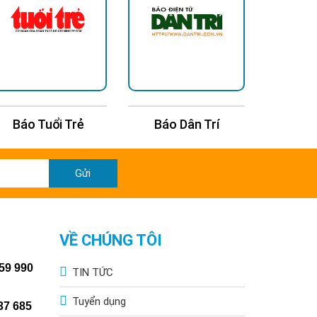
Báo Dân Trí
Báo Thanh Niên
Gửi
VỀ CHÚNG TÔI
59 990
TIN TỨC
Tuyển dụng
37 685