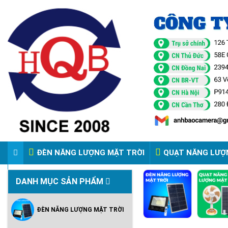
ĐÈN NĂNG LƯỢNG MẶT TRỜI
QUẠT NĂNG LƯỢ
VIDEO ĐÈN PHA ĐIỆN 220V
DANH MỤC SẢN PHẨM
ĐÈN NĂNG LƯỢNG MẶT TRỜI