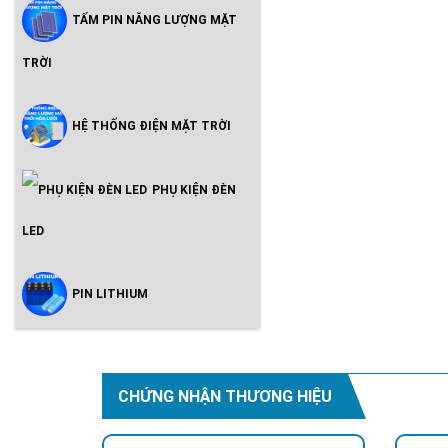
TẤM PIN NĂNG LƯỢNG MẶT
TRỜI
HỆ THỐNG ĐIỆN MẶT TRỜI
PHỤ KIỆN ĐÈN
LED
PIN LITHIUM
CHỨNG NHẬN THƯƠNG HIỆU