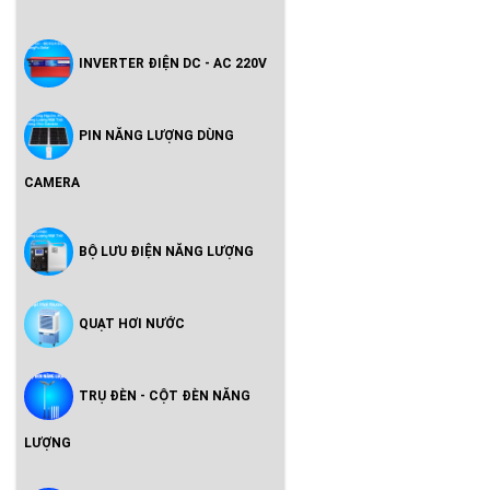
INVERTER ĐIỆN DC - AC 220V
PIN NĂNG LƯỢNG DÙNG
CAMERA
BỘ LƯU ĐIỆN NĂNG LƯỢNG
QUẠT HƠI NƯỚC
TRỤ ĐÈN - CỘT ĐÈN NĂNG
LƯỢNG