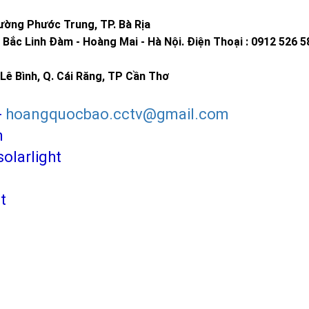
ờng Phước Trung, TP. Bà Rịa
Bắc Linh Đàm - Hoàng Mai - Hà Nội.
Điện Thoại : 0912 526 5
Lê Bình, Q. Cái Răng, TP Cần Thơ
-
hoangquocbao.cctv@gmail.com
m
larlight
t