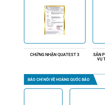
CHỨNG NHẬN QUATEST 3
SẢN P
VỤ 
BÁO CHÍ NÓI VỀ HOÀNG QUỐC BẢO