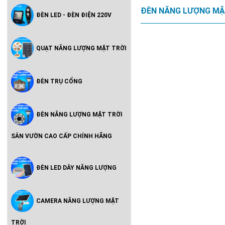
ĐÈN NĂNG LƯỢNG MẶ
ĐÈN LED - ĐÈN ĐIỆN 220V
QUẠT NĂNG LƯỢNG MẶT TRỜI
ĐÈN TRỤ CỔNG
ĐÈN NĂNG LƯỢNG MẶT TRỜI
SÂN VƯỜN CAO CẤP CHÍNH HÃNG
ĐÈN LED DÂY NĂNG LƯỢNG
CAMERA NĂNG LƯỢNG MẶT
TRỜI