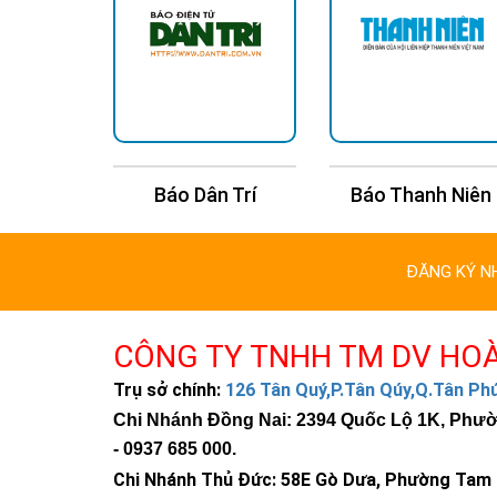
Báo Dân Trí
Báo Thanh Niên
Báo Kinh 
ĐĂNG KÝ N
CÔNG TY TNHH TM DV HO
Trụ sở chính:
126 Tân Quý,P.Tân Qúy,Q.Tân P
Chi Nhánh Đồng Nai: 2394 Quốc Lộ 1K, Phường
-
0937 685 000
.
Chi Nhánh Thủ Đức:
58E Gò Dưa, Phường Tam B