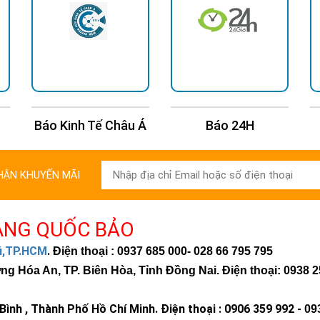
Tế Châu Á
Báo 24H
Báo Tuổi Trẻ
HẬN KHUYẾN MÃI
ÀNG QUỐC BẢO
hú,TP.HCM
.
Điện thoại : 0937 685 000
- 028 66 795 795
 Hóa An, TP. Biên Hòa, Tỉnh Đồng Nai. Điện thoại: 0938 2
ình , Thành Phố Hồ Chí Minh
.
Điện thoại : 0906 359 992 -
09