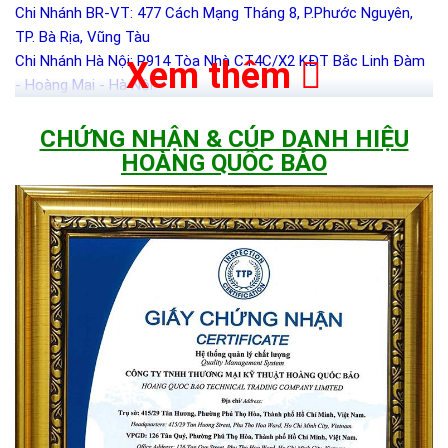
Chi Nhánh BR-VT: 477 Cách Mạng Tháng 8, P.Phước Nguyên,
TP. Bà Rịa, Vũng Tàu
Chi Nhánh Hà Nội: P914 Tòa Nhà CT4C/X2 KĐT Bắc Linh Đàm
Xem thêm
- Hoàng Mai - Hà Nội.
CHỨNG NHẬN & CÚP DANH HIỆU
HOÀNG QUỐC BẢO