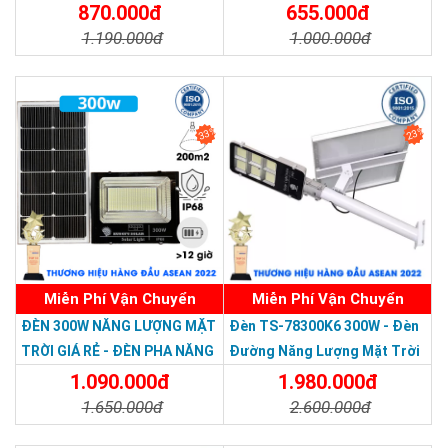
Nước Giá Rẻ
870.000đ
655.000đ
1.190.000đ
1.000.000đ
Chi Tiết
Đặt Mua
Chi Tiết
Đặt Mua
33%
23%
Miễn Phí Vận Chuyển
Miễn Phí Vận Chuyển
Thương hiệu dẫn đầu Việt Nam 2023
ĐÈN 300W NĂNG LƯỢNG MẶT
Đèn TS-78300K6 300W - Đèn
TRỜI GIÁ RẺ - ĐÈN PHA NĂNG
Đường Năng Lượng Mặt Trời
LƯỢNG MẶT TRỜI 300W MẪU
300W TS-78300K6 - Solar
1.090.000đ
1.980.000đ
MỚI
Light 300W
1.650.000đ
2.600.000đ
Chi Tiết
Đặt Mua
Chi Tiết
Đặt Mua