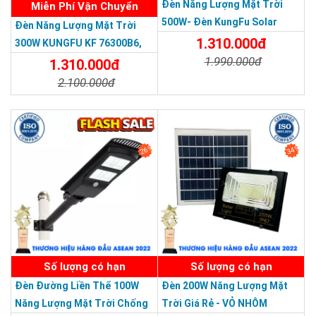
Đèn Năng Lượng Mặt Trời
Miễn Phí Vận Chuyển
500W- Đèn KungFu Solar
Đèn Năng Lượng Mặt Trời
Năng Lượng Mặt Trời 500W,IP
1.310.000đ
300W KUNGFU KF 76300B6,
67 Loại Lớn
1.990.000đ
IP68, Bảng Giá 2026
1.310.000đ
2.100.000đ
Chi Tiết
Đặt Mua
Chi Tiết
Đặt Mua
26%
34%
SẢN PHẨM DỊCH VỤ CHẤT LƯỢNG ASEAN 2019
Số lượng có hạn
Số lượng có hạn
Đèn Đường Liền Thể 100W
Đèn 200W Năng Lượng Mặt
Năng Lượng Mặt Trời Chống
Trời Giá Rẻ - VỎ NHÔM