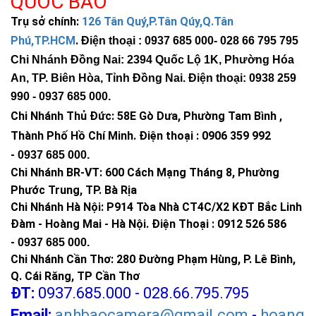
QUỐC BẢO
Trụ sở chính:
126 Tân Quý,P.Tân Qúy,Q.Tân
Phú,TP.HCM
.
Điện thoại : 0937 685 000
- 028 66 795 795
Chi Nhánh Đồng Nai: 2394 Quốc Lộ 1K, Phường Hóa
An, TP. Biên Hòa, Tỉnh Đồng Nai. Điện thoại: 0938 259
990 -
0937 685 000
.
Chi Nhánh Thủ Đức:
58E Gò Dưa, Phường Tam Bình ,
Thành Phố Hồ Chí Minh
.
Điện thoại : 0906 359 992
-
0937 685 000
.
Chi Nhánh BR-VT:
600 Cách Mạng Tháng 8, Phường
Phước Trung, TP. Bà Rịa
Chi Nhánh Hà Nội: P914 Tòa Nhà CT4C/X2 KĐT Bắc Linh
Đàm - Hoàng Mai - Hà Nội.
Điện Thoại : 0912 526 586
-
0937 685 000.
Chi Nhánh Cần Thơ: 280 Đường Phạm Hùng, P. Lê Bình,
Q. Cái Răng, TP Cần Thơ
ĐT:
0937.685.000 - 028.66.795.795
Email:
anhbaocamera@gmail.com
-
hoang