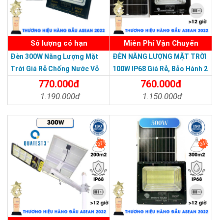
Số lượng có hạn
Miễn Phí Vận Chuyển
Đèn 300W Năng Lượng Mặt
ĐÈN NĂNG LƯỢNG MẶT TRỜI
Trời Giá Rẻ Chống Nước Vỏ
100W IP68 Giá Rẻ, Bảo Hành 2
Nhôm Đúc
Năm
770.000đ
760.000đ
1.190.000đ
1.150.000đ
Chi Tiết
Đặt Mua
Chi Tiết
Đặt Mua
37%
34%
THƯƠNG HIỆU HÀNG ĐẦU ASEAN 2022