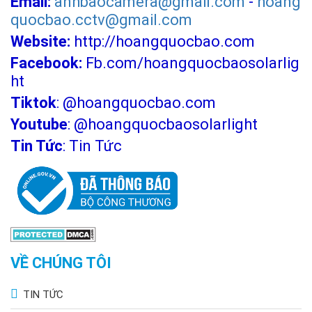
Email:
anhbaocamera@gmail.com
-
hoang
quocbao.cctv@gmail.com
Website:
http://hoangquocbao.com
Facebook:
Fb.com/hoangquocbaosolarlig
ht
Đèn năng lượng mặt trời DCTIMES đáp ứng các tiêu
Tiktok
:
@hoangquocbao.com
chuẩn Châu Âu như CE,RoHS
Youtube
:
@hoangquocbaosolarlight
Tin Tức
:
Tin Tức
VỀ CHÚNG TÔI
TIN TỨC