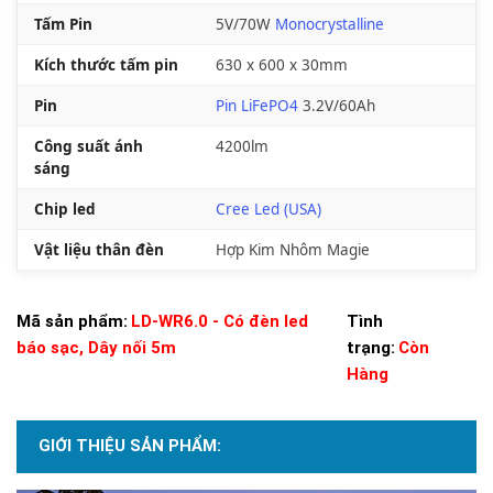
Tấm Pin
5V/70W
Monocrystalline
Kích thước tấm pin
630 x 600 x 30mm
Pin
Pin LiFePO4
3.2V/60Ah
Công suất ánh
4200lm
sáng
Chip led
Cree Led (USA)
Vật liệu thân đèn
Hợp Kim Nhôm Magie
Mã sản phẩm:
LD-WR6.0 - Có đèn led
Tình
báo sạc, Dây nối 5m
trạng:
Còn
Hàng
GIỚI THIỆU SẢN PHẨM: