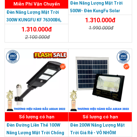
Đèn Năng Lượng Mặt Trời
Miễn Phí Vận Chuyển
500W- Đèn KungFu Solar
Đèn Năng Lượng Mặt Trời
Năng Lượng Mặt Trời 500W,IP
1.310.000đ
300W KUNGFU KF 76300B6,
67 Loại Lớn
1.990.000đ
IP68, Bảng Giá 2026
1.310.000đ
2.100.000đ
Chi Tiết
Đặt Mua
Chi Tiết
Đặt Mua
26%
34%
Tấm pin mặt trời loại A+
SẢN PHẨM DỊCH VỤ CHẤT LƯỢNG ASEAN 2019
Thế hệ mới, hiệu quả hấp thu cao. Tuổi thọ lên đến 25 năm
Số lượng có hạn
Số lượng có hạn
Tấm Pin Mặt Trời loại A+, đường cong IV hoàn chỉnh. Hiệu suất
chuyển đổi năng lượng trên 19.5%.
Đèn Đường Liền Thể 100W
Đèn 200W Năng Lượng Mặt
Năng Lượng Mặt Trời Chống
Trời Giá Rẻ - VỎ NHÔM
Tấm pin năng lượng mặt trời sử dụng chip đặc biệt phù hợp