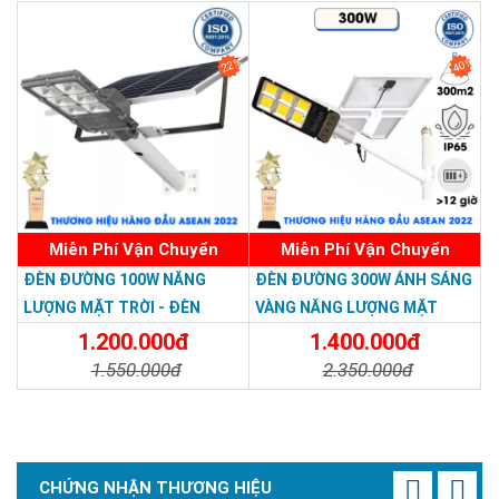
Sử dụng pin Lithium ion BYD 3.2V, với phạm vi nhiệt độ hoạt
động từ -47° đến 75°, hiệu suất phóng điện là 95%, trong khi
so sánh độ sâu phóng điện của pin axit chì khoảng 65%.
22%
40%
Loại pin đảm bảo hiệu suất cao, bền bỉ, an toàn. Tuổi thọ lên
đến 15 năm
Miễn Phí Vận Chuyển
Miễn Phí Vận Chuyển
ĐÈN ĐƯỜNG 100W NĂNG
ĐÈN ĐƯỜNG 300W ÁNH SÁNG
LƯỢNG MẶT TRỜI - ĐÈN
VÀNG NĂNG LƯỢNG MẶT
ĐƯỜNG NĂNG LƯỢNG MẶT
TRỜI - Solar Light 300W
1.200.000đ
1.400.000đ
TRỜI 100W GIÁ RẺ - Solar
1.550.000đ
2.350.000đ
Light 100W
Chi Tiết
Đặt Mua
Chi Tiết
Đặt Mua
CHỨNG NHẬN THƯƠNG HIỆU