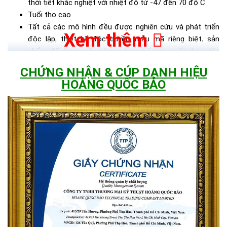
thời tiết khắc nghiệt với nhiệt độ từ -47 đến 70 độ C
Tuổi thọ cao
Tất cả các mô hình đều được nghiên cứu và phát triển
Xem thêm
độc lập, thiết kế độc quyền, mẫu mã riêng biệt, sản
phẩm đã được cấp bằng sáng chế, sản xuất theo dây
chuyền mô-đun
CHỨNG NHẬN & CÚP DANH HIỆU
Thân thiện môi trường
HOÀNG QUỐC BẢO
Có đèn led báo sạc, Dây nối 5m