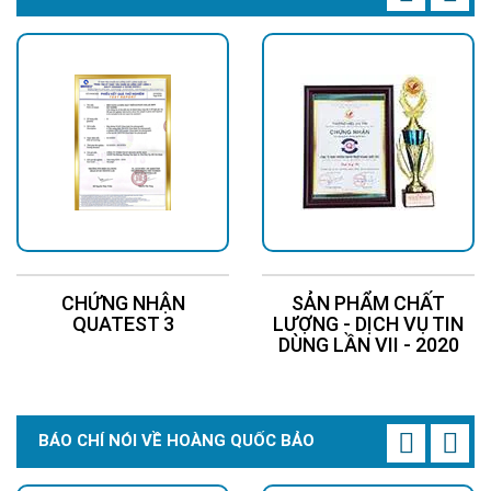
CHỨNG NHẬN
SẢN PHẨM CHẤT
Chip led cao cấp CREE Mỹ (USA)
QUATEST 3
LƯỢNG - DỊCH VỤ TIN
Chip LED Mỹ cao cấp CREE USA nhập khẩu, một thương hiệu
DÙNG LẦN VII - 2020
nổi tiếng, với tuổi thọ lên tới 100,000 giờ.
Chip LED của CREE Mỹ có hiệu quả phát quang cực cao, lên tới
210 lm/W, trong khi hạt LED thông thường chỉ từ 80-90 lm/W.
BÁO CHÍ NÓI VỀ HOÀNG QUỐC BẢO
Giá trị lumen (quang thông) của hạt LED càng lớn, lượng nhiệt