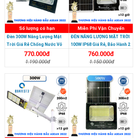
Trang bị thấu kính quang học ngoài trời PC
Có khả năng truyền ánh sáng cao, độ truyền sáng 93%, chịu
nhiệt tốt.
Số lượng có hạn
Miễn Phí Vận Chuyển
Mặt đèn được xử lý và đúc bằng vật liệu nhựa teijin của Nhật
Đèn 300W Năng Lượng Mặt
ĐÈN NĂNG LƯỢNG MẶT TRỜI
Bản
Trời Giá Rẻ Chống Nước Vỏ
100W IP68 Giá Rẻ, Bảo Hành 2
Nhôm Đúc
Năm
770.000đ
760.000đ
1.190.000đ
1.150.000đ
Chi Tiết
Đặt Mua
Chi Tiết
Đặt Mua
37%
34%
THƯƠNG HIỆU HÀNG ĐẦU ASEAN 2022