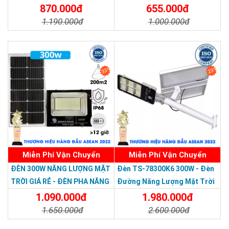
Nước Giá Rẻ
870.000đ
655.000đ
cho việc phát điện vào ngày mây, có hiệu quả phát điện tốt
trong ánh sáng yếu.
1.190.000đ
1.000.000đ
Chi Tiết
Đặt Mua
Chi Tiết
Đặt Mua
33%
23%
Miễn Phí Vận Chuyển
Miễn Phí Vận Chuyển
Thương hiệu dẫn đầu Việt Nam 2023
ĐÈN 300W NĂNG LƯỢNG MẶT
Đèn TS-78300K6 300W - Đèn
TRỜI GIÁ RẺ - ĐÈN PHA NĂNG
Đường Năng Lượng Mặt Trời
Sử dụng pin Lithium ion LiFePO4
LƯỢNG MẶT TRỜI 300W MẪU
300W TS-78300K6 - Solar
1.090.000đ
1.980.000đ
Pin là bộ phận quan trọng nhất và cũng là yếu tố then chốt
MỚI
Light 300W
1.650.000đ
2.600.000đ
quyết định tuổi thọ của đèn.
Chi Tiết
Đặt Mua
Chi Tiết
Đặt Mua