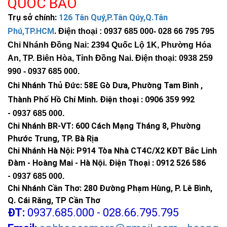
QUỐC BẢO
Trụ sở chính:
126 Tân Quý,P.Tân Qúy,Q.Tân
Phú,TP.HCM
.
Điện thoại : 0937 685 000
- 028 66 795 795
Chi Nhánh Đồng Nai: 2394 Quốc Lộ 1K, Phường Hóa
An, TP. Biên Hòa, Tỉnh Đồng Nai. Điện thoại: 0938 259
990 -
0937 685 000
.
Chi Nhánh Thủ Đức:
58E Gò Dưa, Phường Tam Bình ,
Thành Phố Hồ Chí Minh
.
Điện thoại : 0906 359 992
-
0937 685 000
.
Chi Nhánh BR-VT:
600 Cách Mạng Tháng 8, Phường
Phước Trung, TP. Bà Rịa
Chi Nhánh Hà Nội: P914 Tòa Nhà CT4C/X2 KĐT Bắc Linh
Đàm - Hoàng Mai - Hà Nội.
Điện Thoại : 0912 526 586
-
0937 685 000.
Chi Nhánh Cần Thơ: 280 Đường Phạm Hùng, P. Lê Bình,
Q. Cái Răng, TP Cần Thơ
ĐT:
0937.685.000 - 028.66.795.795