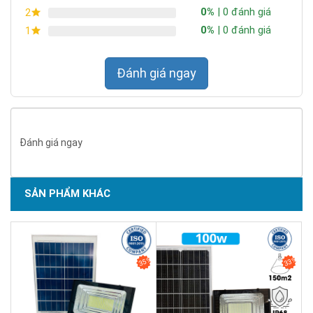
0%
| 0 đánh giá
2
0%
| 0 đánh giá
1
Đánh giá ngay
Đánh giá ngay
SẢN PHẨM KHÁC
SẢN PHẨM CHẤT LƯỢNG - DỊCH VỤ TIN DÙNG LẦN VII - 2020
Hợp kim nhôm magiê cao cấp
35%
33%
Vỏ đèn được làm từ nhôm đúc chịu lực, với thiết kế giúp tản
nhiệt tốt
Chống ăn mòn, kiên cố, bền vững, thẩm mỹ