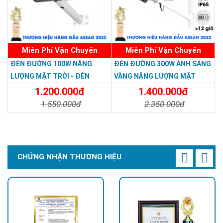
Miễn Phí Vận Chuyển
Miễn Phí Vận Chuyển
ĐÈN ĐƯỜNG 100W NĂNG
ĐÈN ĐƯỜNG 300W ÁNH SÁNG
LƯỢNG MẶT TRỜI - ĐÈN
VÀNG NĂNG LƯỢNG MẶT
ĐƯỜNG NĂNG LƯỢNG MẶT
TRỜI - Solar Light 300W
1.200.000đ
1.400.000đ
TRỜI 100W GIÁ RẺ - Solar
1.550.000đ
2.350.000đ
Light 100W
Chi Tiết
Đặt Mua
Chi Tiết
Đặt Mua
CHỨNG NHẬN THƯƠNG HIỆU