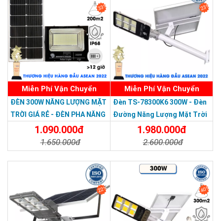
rẻ với số lượng lớn vui lòng liên hệ: 
09153 77770 -
33%
23%
028.66.795.795
để được báo giá tốt nhất.
Hình ảnh showroom trưng bày Đèn năng lượng
mặt trời tại Hoàng Quốc Bảo
Miễn Phí Vận Chuyển
Miễn Phí Vận Chuyển
Thương hiệu dẫn đầu Việt Nam 2023
ĐÈN 300W NĂNG LƯỢNG MẶT
Đèn TS-78300K6 300W - Đèn
TRỜI GIÁ RẺ - ĐÈN PHA NĂNG
Đường Năng Lượng Mặt Trời
LƯỢNG MẶT TRỜI 300W MẪU
300W TS-78300K6 - Solar
1.090.000đ
1.980.000đ
MỚI
Light 300W
1.650.000đ
2.600.000đ
Chi Tiết
Đặt Mua
Chi Tiết
Đặt Mua
22%
40%