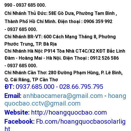
990 -
0937 685 000
.
Chi Nhánh Thủ Đức:
58E Gò Dưa, Phường Tam Bình ,
Thành Phố Hồ Chí Minh
.
Điện thoại : 0906 359 992
-
0937 685 000
.
Chi Nhánh BR-VT:
600 Cách Mạng Tháng 8, Phường
Phước Trung, TP. Bà Rịa
Chi Nhánh Hà Nội: P914 Tòa Nhà CT4C/X2 KĐT Bắc Linh
Đàm - Hoàng Mai - Hà Nội.
Điện Thoại : 0912 526 586
-
0937 685 000.
Chi Nhánh Cần Thơ: 280 Đường Phạm Hùng, P. Lê Bình,
Q. Cái Răng, TP Cần Thơ
ĐT:
0937.685.000 - 028.66.795.795
Email:
anhbaocamera@gmail.com
-
hoang
quocbao.cctv@gmail.com
Website:
http://hoangquocbao.com
Facebook:
Fb.com/hoangquocbaosolarlig
ht