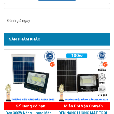
dụng ở những nơi nào?
Đây có thể là điều nhiều khách hàng quan tâm nhất, theo phản
hồi của những khách hàng đã và đang sử dụng đèn năng lượng
Đánh giá ngay
mặt trời tại Hoàng Quốc Bảo thì đèn có thể sử dụng ở các dự
án như:
Lắp đặt đèn trong trường học
SẢN PHẨM KHÁC
Lắp đặt đèn trong nhà
SẢN PHẨM CHẤT LƯỢNG - DỊCH VỤ TIN DÙNG LẦN VII - 2020
Lắp đặt đèn cho công viên
Lắp đặt đèn cho sân vườn
35%
33%
Lắp đặt đèn đường đi bộ
Lắp đặt đèn cho các hộ gia đình ở vùng sâu vùng xa
không có điều kiện kéo đường dây điện
Lắp đặt đèn ở những nơi như biển đảo xa đất liền.
Số lượng có hạn
Miễn Phí Vận Chuyển
Mua đèn năng lượng mặt trời 100w ở đâu chính
hãng?
Đèn 300W Năng Lượng Mặt
ĐÈN NĂNG LƯỢNG MẶT TRỜI