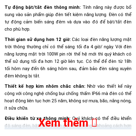
Tự động bật/tắt đèn thông minh:
Tính năng này được bổ
sung vào sản phẩm giúp đèn tiết kiệm năng lượng. Đèn có thể
tự động cảm biến sáng đêm và dựa vào đó để bật/tắt đèn
cho phù hợp.
Thời gian sử dụng hơn 12 giờ:
Các loại đèn năng lượng mặt
trời thông thường chỉ có thể sáng tối đa 4 giờ/ ngày. Với đèn
năng lượng mặt trời 100W pin rời thế hệ mới thì quý khách có
thể sử dụng tối đa hơn 12 giờ liên tục. Có thể để đèn từ 18h
tối hôm nay đến 6h sáng hôm sau, đảm bảo đèn sáng xuyên
đêm không bị tắt.
Thiết kế hợp kim nhôm chắc chắn:
Nhờ vào thiết kế này
cộng với công nghệ chống bụi chống thấm IP66 mà đèn có thể
hoạt động liên tục hơn 25 năm, không sợ mưa, bão, nắng nóng,
ít sửa chữa.
Điều khiển từ xa thông minh:
Quý khách có thể điều khiển
Xem thêm
độ sáng đèn, bật/tắt và hẹn giờ chiếu sáng ở khoảng cách hơn
10m. Với số lượng đèn nhiều thì đây chính là giải pháp tiết kiệm