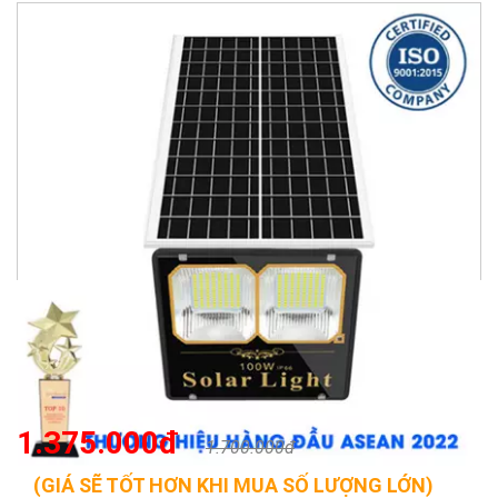
1.375.000đ
1.700.000đ
(GIÁ SẼ TỐT HƠN KHI MUA SỐ LƯỢNG LỚN)