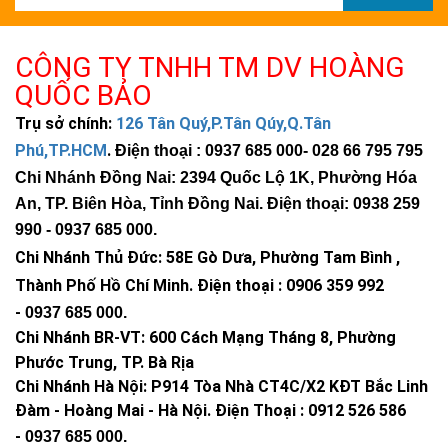
CÔNG TY TNHH TM DV HOÀNG
QUỐC BẢO
Trụ sở chính:
126 Tân Quý,P.Tân Qúy,Q.Tân
Phú,TP.HCM
.
Điện thoại : 0937 685 000
- 028 66 795 795
Chi Nhánh Đồng Nai: 2394 Quốc Lộ 1K, Phường Hóa
An, TP. Biên Hòa, Tỉnh Đồng Nai. Điện thoại: 0938 259
990 -
0937 685 000
.
Chi Nhánh Thủ Đức:
58E Gò Dưa, Phường Tam Bình ,
Thành Phố Hồ Chí Minh
.
Điện thoại : 0906 359 992
-
0937 685 000
.
Chi Nhánh BR-VT:
600 Cách Mạng Tháng 8, Phường
Phước Trung, TP. Bà Rịa
Chi Nhánh Hà Nội: P914 Tòa Nhà CT4C/X2 KĐT Bắc Linh
Đàm - Hoàng Mai - Hà Nội.
Điện Thoại : 0912 526 586
-
0937 685 000.