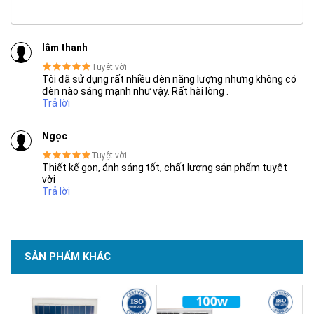
Chuẩn kháng bụi, kháng nước IP67
lâm thanh
Tuyệt vời
SẢN PHẨM CHẤT LƯỢNG - DỊCH VỤ TIN DÙNG LẦN VII - 2020
Tôi đã sử dụng rất nhiều đèn năng lượng nhưng không có
đèn nào sáng mạnh như vậy. Rất hài lòng .
Trả lời
Ngọc
Tuyệt vời
Thiết kế gọn, ánh sáng tốt, chất lượng sản phẩm tuyệt
vời
Trả lời
SẢN PHẨM KHÁC