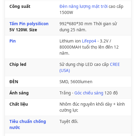
Công suất
Đèn năng lượng mặt trời
cao cấp
1500W
Tấm Pin polysilicon
992*680*30 mm Thời gian sử
5V 120W. Size
dụng 25 năm.
Pin
Lithium ion
Lifepo4
- 3.2V /
80000MAH tuổi thọ lên đến 12
năm.
Chip led
Sử dụng chip LED cao cấp
CREE
(USA)
ĐÈN
SMD, 5600lumen
Ánh sáng
Trắng -
Góc chiếu sáng
120 độ
Chất liệu
Nhôm đúc nguyên khối dày + kính
cường lực
Tiêu chuẩn chống
Tuyệt đối.
nước