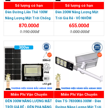
Số lượng có hạn
Số lượng có hạn
Đèn Đường Liền Thể 100W
Đèn 200W Năng Lượng Mặt
Năng Lượng Mặt Trời Chống
Trời Giá Rẻ - VỎ NHÔM
Thương hiệu dẫn đầu Việt Nam 2023
Nước Giá Rẻ
870.000đ
655.000đ
1.190.000đ
1.000.000đ
Chi Tiết
Đặt Mua
Chi Tiết
Đặt Mua
33%
23%
Miễn Phí Vận Chuyển
Miễn Phí Vận Chuyển
Công nghệ cảm biến thông minh giúp đèn 1500W năng lượng
ĐÈN 300W NĂNG LƯỢNG MẶT
Đèn TS-78300K6 300W - Đèn
mặt trời tự động bật sáng vào ban đêm và tự tắt vào ban
TRỜI GIÁ RẺ - ĐÈN PHA NĂNG
Đường Năng Lượng Mặt Trời
ngày. Đèn cũng sẽ tự hấp thu năng lượng mặt trời để chuyển