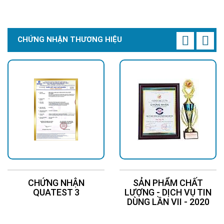
Chi Tiết
Đặt Mua
Chi Tiết
Đặt Mua
CHỨNG NHẬN THƯƠNG HIỆU
Nếu quý khách hàng không muốn đèn tự động hoạt động thì
có thể sử dụng remote điều khiển từ xa với các chức năng là:
tăng/giảm độ sáng, bật/tắt đèn, hẹn giờ sử dụng sau 3/5/8 giờ
rất tiện lợi. Khoảng cách điều khiển có thể lên đến 10m ở điều
kiện lý tưởng.
Chế độ bảo hành
Hoàng Quốc Bảo cam kết bảo hành 36 tháng cho sản phẩm, 1
đổi 1 nếu có bất kỳ lỗi từ nhà sản xuất.
>>> Xem thêm:
Đèn năng lượng mặt trời
BH 5
CHỨNG NHẬN
SẢN PHẨM CHẤT
năm chỉ từ 345k.
QUATEST 3
LƯỢNG - DỊCH VỤ TIN
DÙNG LẦN VII - 2020
Hình ảnh lắp đặt thực tế đèn năng lượng
mặt trời 1500W SPS