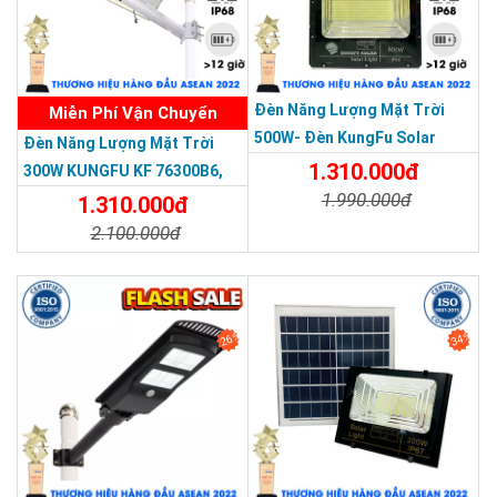
Đèn Năng Lượng Mặt Trời
Miễn Phí Vận Chuyển
SẢN PHẨM DỊCH VỤ CHẤT LƯỢNG ASEAN 2019
500W- Đèn KungFu Solar
Đèn Năng Lượng Mặt Trời
Năng Lượng Mặt Trời 500W,IP
1.310.000đ
300W KUNGFU KF 76300B6,
67 Loại Lớn
1.990.000đ
IP68, Bảng Giá 2026
1.310.000đ
2.100.000đ
Chi Tiết
Đặt Mua
Chi Tiết
Đặt Mua
26%
34%
Đèn có thiết kế sang trọng với khung nhôm nguyên khối chắc
chắn, tản nhiệt tốt, tăng tính thẩm mỹ cho gia chủ.
Tự động thông minh