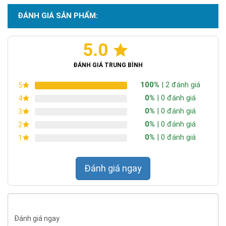
ĐÁNH GIÁ SẢN PHẨM:
5.0
Chứng nhận ISO 9001:2015
ĐÁNH GIÁ TRUNG BÌNH
100%
| 2 đánh giá
5
0%
| 0 đánh giá
4
0%
| 0 đánh giá
3
0%
| 0 đánh giá
2
0%
| 0 đánh giá
1
Đánh giá ngay
Sản phẩm sử dụng chip led từ thương hiệu Cree Leds, đây là
thương hiệu lâu đời (thành lập năm 1989) từ Mỹ và được các
chuyên gia xếp vào loại chip led chất lượng cao.
Đánh giá ngay