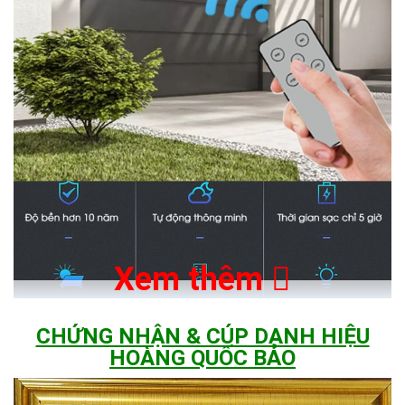
Xem thêm
CHỨNG NHẬN & CÚP DANH HIỆU
- Không tốn tiền điện hàng tháng trong suốt thời gian sử dụng.
HOÀNG QUỐC BẢO
- Độ bền cao lên đến 10 năm.