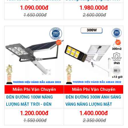
hoá thành nguồn điện mà không cần sự can thiệp của con
LƯỢNG MẶT TRỜI 300W MẪU
300W TS-78300K6 - Solar
1.090.000đ
1.980.000đ
người.
MỚI
Light 300W
1.650.000đ
2.600.000đ
Điều khiển từ xa
Chi Tiết
Đặt Mua
Chi Tiết
Đặt Mua
22%
40%
Miễn Phí Vận Chuyển
Miễn Phí Vận Chuyển
ĐÈN ĐƯỜNG 100W NĂNG
ĐÈN ĐƯỜNG 300W ÁNH SÁNG
LƯỢNG MẶT TRỜI - ĐÈN
VÀNG NĂNG LƯỢNG MẶT
ĐƯỜNG NĂNG LƯỢNG MẶT
TRỜI - Solar Light 300W
1.200.000đ
1.400.000đ
TRỜI 100W GIÁ RẺ - Solar
1.550.000đ
2.350.000đ
Light 100W