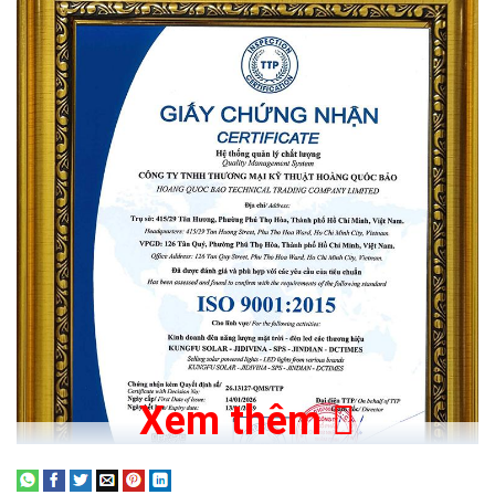
- Không sử dụng dây điện rườm rà không sợ đứt dây điện và an
toàn tuyệt đối về điện khi trời mưa bão.
- Tự động bật sáng khi trời tối - Tự động tắt khi trời sáng không
phải để ý đến thời gian tắt mở hằng ngày.
- Bật/ Tắt và tăng giảm độ sáng bất cứ lúc nào bằng chiếc
Remote điều khiển từ xa.
- Lắp đặt cho tắt cả các vị trí trong nhà , hành lang, sân nhà ,
đường đi , nhà xưởng , trang trại và những khu vực không có điện
lưới ...
Liên Hệ Mua Hàng :
09153 77770 - 0937 017 717 -
028.66.795.795
Chip Led cao cấp
Xem thêm