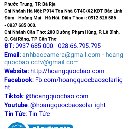
đèn
Phước Trung, TP. Bà Rịa
đoản mạch
Chi Nhánh Hà Nội: P914 Tòa Nhà CT4C/X2 KĐT Bắc Linh
Đàm - Hoàng Mai - Hà Nội.
Điện Thoại : 0912 526 586
Thời
gian
-
0937 685 000.
12 giờ.
chiếu
Chi Nhánh Cần Thơ: 280 Đường Phạm Hùng, P. Lê Bình,
sáng
Q. Cái Răng, TP Cần Thơ
ĐT:
0937.685.000 - 028.66.795.795
Độ bền
Hơn 10 năm
Email:
anhbaocamera@gmail.com
-
hoang
quocbao.cctv@gmail.com
Chiều
Website:
http://hoangquocbao.com
cao lắp
8-10m
đặt
Facebook:
Fb.com/hoangquocbaosolarlig
ht
Kháng
Kháng nước tuyệt đối IP67
Tiktok
:
@hoangquocbao.com
nước
Youtube
:
@hoangquocbaosolarlight
Ứng
Công viên, đường phố, đường làng, chung cư,
Tin Tức
:
Tin Tức
dụng
biển, đảo, công trình công cộng...