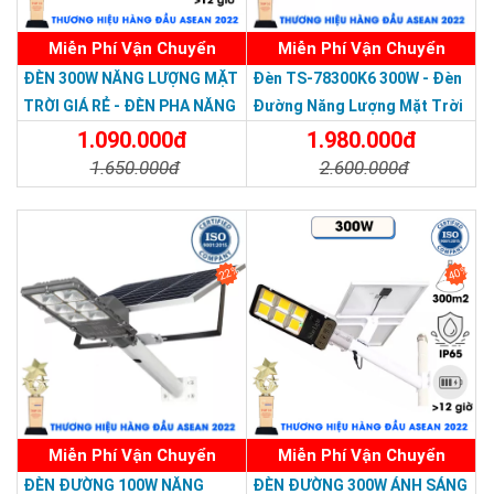
Miễn Phí Vận Chuyển
Miễn Phí Vận Chuyển
ĐÈN 300W NĂNG LƯỢNG MẶT
Đèn TS-78300K6 300W - Đèn
TRỜI GIÁ RẺ - ĐÈN PHA NĂNG
Đường Năng Lượng Mặt Trời
LƯỢNG MẶT TRỜI 300W MẪU
300W TS-78300K6 - Solar
1.090.000đ
1.980.000đ
MỚI
Light 300W
1.650.000đ
2.600.000đ
Chi Tiết
Đặt Mua
Chi Tiết
Đặt Mua
22%
40%
Miễn Phí Vận Chuyển
Miễn Phí Vận Chuyển
ĐÈN ĐƯỜNG 100W NĂNG
ĐÈN ĐƯỜNG 300W ÁNH SÁNG