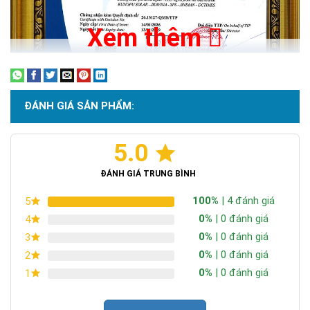
Xem thêm
ĐÁNH GIÁ SẢN PHẨM:
5.0
Chứng nhận ISO 9001:2015
ĐÁNH GIÁ TRUNG BÌNH
100%
| 4 đánh giá
5
0%
| 0 đánh giá
4
Chuẩn kháng bụi, kháng nước IP67
0%
| 0 đánh giá
3
Chúng tôi cam kết sản phẩm có thể kháng nước tuyệt đối kể
0%
| 0 đánh giá
2
cả khi nhúng sản phẩm vào nước, để đèn hoạt động dưới thời
0%
| 0 đánh giá
1
tiết mưa, bão trong thời gian dài. Những sản phẩm thông
thường khi hoạt động sau một thời gian sẽ có tình trạng bị oxy