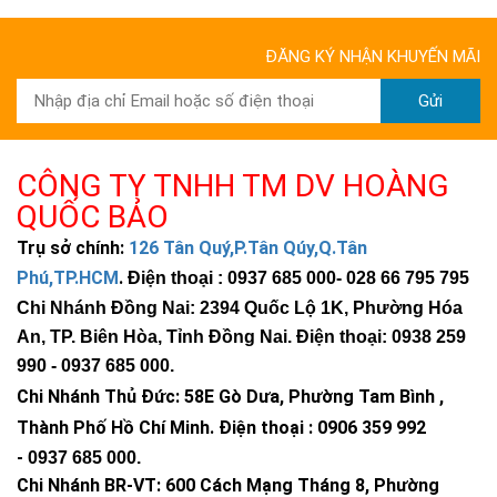
ĐĂNG KÝ NHẬN KHUYẾN MÃI
Gửi
Thông số kỹ thuật đèn năng lượng mặt trời
CÔNG TY TNHH TM DV HOÀNG
1500W công suất lớn
QUỐC BẢO
Pin
LiFePO4 LED 5800Lm
Trụ sở chính:
126 Tân Quý,P.Tân Qúy,Q.Tân
Phú,TP.HCM
.
Điện thoại : 0937 685 000
- 028 66 795 795
Chế độ
Cảm biến ánh sáng, tự động bật/thới theo thời
Chi Nhánh Đồng Nai: 2394 Quốc Lộ 1K, Phường Hóa
điều
gian
An, TP. Biên Hòa, Tỉnh Đồng Nai. Điện thoại: 0938 259
khiển
990 -
0937 685 000
.
Chip
Chi Nhánh Thủ Đức:
58E Gò Dưa, Phường Tam Bình ,
Cree led xuất xứ Mỹ
Led
Thành Phố Hồ Chí Minh
.
Điện thoại : 0906 359 992
-
0937 685 000
.
Chất liệu cao cấp dùng trong quân đội, tốc độ
Dây nối
Chi Nhánh BR-VT:
600 Cách Mạng Tháng 8, Phường
truyền năng lượng cao, dễ sử dụng, ngăn ngừa