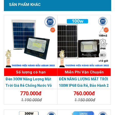
SẢN PHẨM KHÁC
35%
33%
SẢN PHẨM DỊCH VỤ CHẤT LƯỢNG ASEAN 2019
Số lượng có hạn
Miễn Phí Vận Chuyển
Đèn 300W Năng Lượng Mặt
ĐÈN NĂNG LƯỢNG MẶT TRỜI
Trời Giá Rẻ Chống Nước Vỏ
100W IP68 Giá Rẻ, Bảo Hành 2
Nhôm Đúc
Năm
770.000đ
760.000đ
1.190.000đ
1.150.000đ
Chi Tiết
Đặt Mua
Chi Tiết
Đặt Mua