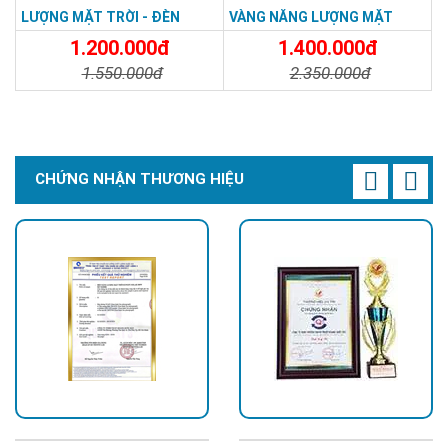
LƯỢNG MẶT TRỜI - ĐÈN
VÀNG NĂNG LƯỢNG MẶT
ĐƯỜNG NĂNG LƯỢNG MẶT
TRỜI - Solar Light 300W
1.200.000đ
1.400.000đ
TRỜI 100W GIÁ RẺ - Solar
1.550.000đ
2.350.000đ
Light 100W
Chi Tiết
Đặt Mua
Chi Tiết
Đặt Mua
CHỨNG NHẬN THƯƠNG HIỆU
Hình ảnh lắp đặt thực tế đèn năng lượng
mặt trời 1500W SPS