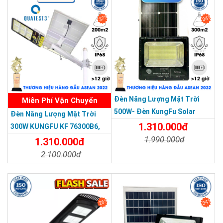
Điều khiển từ xa
37%
34%
Nếu quý khách hàng không muốn đèn tự động hoạt động thì
có thể sử dụng remote điều khiển từ xa với các chức năng là:
tăng/giảm độ sáng, bật/tắt đèn, hẹn giờ sử dụng sau 3/5/8 giờ
rất tiện lợi. Khoảng cách điều khiển có thể lên đến 10m ở điều
kiện lý tưởng.
Đèn Năng Lượng Mặt Trời
Miễn Phí Vận Chuyển
Thương hiệu dẫn đầu Việt Nam 2023
500W- Đèn KungFu Solar
Đèn Năng Lượng Mặt Trời
Năng Lượng Mặt Trời 500W,IP
1.310.000đ
300W KUNGFU KF 76300B6,
67 Loại Lớn
1.990.000đ
IP68, Bảng Giá 2026
1.310.000đ
2.100.000đ
Chi Tiết
Đặt Mua
Chi Tiết
Đặt Mua
26%
34%