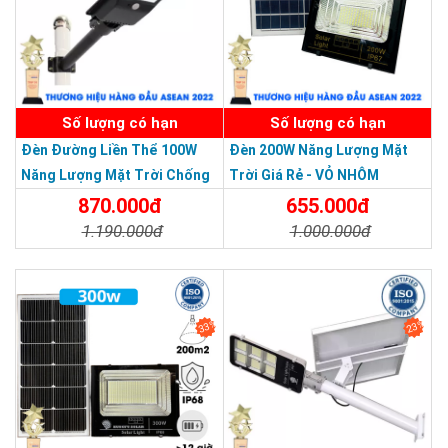
Số lượng có hạn
Số lượng có hạn
Đèn Đường Liền Thể 100W
Đèn 200W Năng Lượng Mặt
Năng Lượng Mặt Trời Chống
Trời Giá Rẻ - VỎ NHÔM
Nước Giá Rẻ
870.000đ
655.000đ
1.190.000đ
1.000.000đ
Chi Tiết
Đặt Mua
Chi Tiết
Đặt Mua
Chế độ bảo hành
Hoàng Quốc Bảo cam kết bảo hành 36 tháng cho
đèn năng
lượng mặt trời
, 1 đổi 1 nếu có bất kỳ lỗi từ nhà sản xuất.
33%
23%