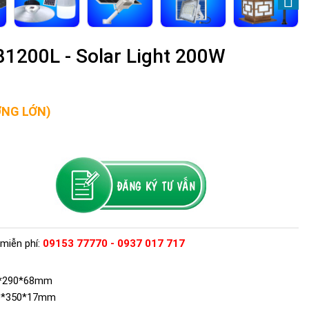
1200L - Solar Light 200W
ỢNG LỚN)
miễn phí:
09153 77770 - 0937 017 717
46*290*68mm
30*350*17mm