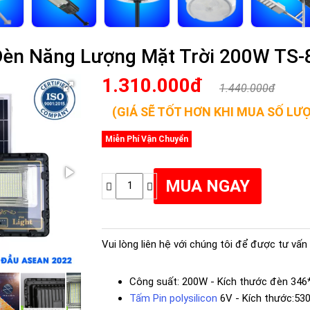
èn Năng Lượng Mặt Trời 200W TS-8
1.310.000đ
1.440.000đ
(GIÁ SẼ TỐT HƠN KHI MUA SỐ LƯ
Miễn Phí Vận Chuyển
Vui lòng liên hệ với chúng tôi để được tư vấn 
Công suất: 200W - Kích thước đèn 3
Tấm Pin polysilicon
6V - Kích thước:5