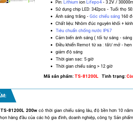
Pin:
Lithium
ion
Lifepo4
- 3.2V / 30000
Sử dụng chip LED: 342pcs - Tuổi thọ 50
Ánh sáng trắng -
Góc chiếu sáng
160 đ
Chất liệu: Nhôm đúc nguyên khối + kín
Tiêu chuẩn chống nước IP67
Cảm biến ánh sáng ( tối tự sáng - sáng 
Điều khiển Remot từ xa : tắt/ mở - hẹn 
giảm độ sáng
Thời gian sạc: 5 giờ
Thời gian chiếu sáng > 12 giờ
Mã sản phẩm:
TS-81200L
Tình trạng:
Cò
ẨM:
TS-81200L 200w
có thời gian chiếu sáng lâu, độ bền hơn 10 năm
a chọn hàng đầu của các hộ gia đình, doanh nghiệp, công ty. Sản ph