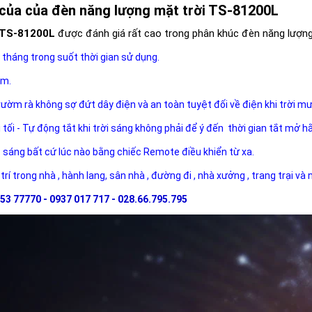
của của đèn năng lượng mặt trời TS-81200L
TS-81200L
được đánh giá rất cao trong phân khúc đèn năng lượng 
 tháng trong suốt thời gian sử dụng.
ăm.
rườm rà không sợ đứt dây điện và an toàn tuyệt đối về điện khi trời m
i tối - Tự động tắt khi trời sáng không phải để ý đến thời gian tắt mở h
ộ sáng bất cứ lúc nào bằng chiếc Remote điều khiển từ xa.
 trí trong nhà , hành lang, sân nhà , đường đi , nhà xưởng , trang trại và
53 77770 - 0937 017 717 - 028.66.795.795