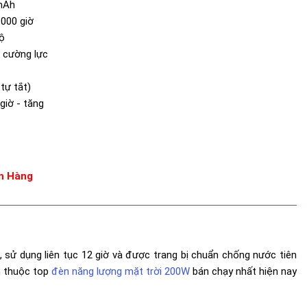
mAh
.000 giờ
ộ
h cường lực
tự tắt)
giờ - tăng
n Hàng
, sử dụng liên tục 12 giờ và được trang bị chuẩn chống nước tiên
ẩm thuộc top
đèn năng lượng mặt trời 200W
bán chạy nhất hiện nay