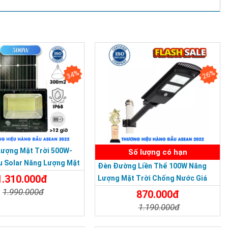
34%
26%
Lượng Mặt Trời 500W-
Số lượng có hạn
u Solar Năng Lượng Mặt
Đèn Đường Liền Thể 100W Năng
IP 67 Loại Lớn
1.310.000đ
Lượng Mặt Trời Chống Nước Giá
Rẻ
1.990.000đ
870.000đ
1.190.000đ
t
Đặt Mua
Chi Tiết
Đặt Mua