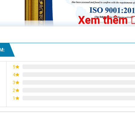
Xem thêm
M:
5
4
3
2
1
Chứng nhận ISO 9001:2015