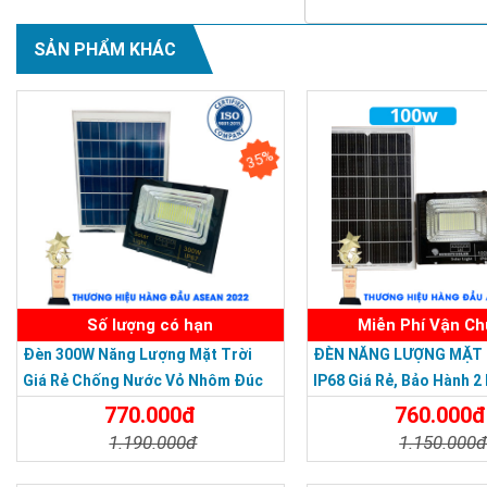
SẢN PHẨM KHÁC
35%
Số lượng có hạn
Miễn Phí Vận C
Đèn 300W Năng Lượng Mặt Trời
ĐÈN NĂNG LƯỢNG MẶT 
Giá Rẻ Chống Nước Vỏ Nhôm Đúc
IP68 Giá Rẻ, Bảo Hành 2
770.000đ
760.000đ
1.190.000đ
1.150.000
Chi Tiết
Đặt Mua
Chi Tiết