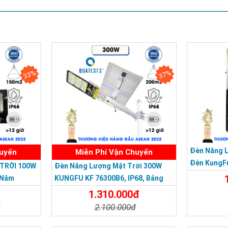
33%
37%
Đèn Năng 
huyển
Miễn Phí Vận Chuyển
Đèn KungF
TRỜI 100W
Đèn Năng Lượng Mặt Trời 300W
Trời 500W,
 Năm
KUNGFU KF 76300B6, IP68, Bảng
Giá 2026
1.310.000đ
đ
2.100.000đ
Chi Tiế
Đặt Mua
Chi Tiết
Đặt Mua