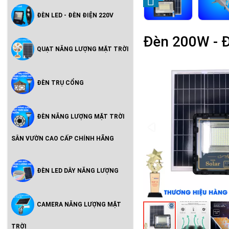
ĐÈN LED - ĐÈN ĐIỆN 220V
Đèn 200W - Đ
QUẠT NĂNG LƯỢNG MẶT TRỜI
ĐÈN TRỤ CỔNG
ĐÈN NĂNG LƯỢNG MẶT TRỜI
SÂN VƯỜN CAO CẤP CHÍNH HÃNG
ĐÈN LED DÂY NĂNG LƯỢNG
CAMERA NĂNG LƯỢNG MẶT
TRỜI