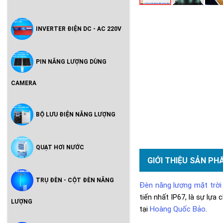
INVERTER ĐIỆN DC - AC 220V
PIN NĂNG LƯỢNG DÙNG
CAMERA
BỘ LƯU ĐIỆN NĂNG LƯỢNG
QUẠT HƠI NƯỚC
GIỚI THIỆU SẢN PH
TRỤ ĐÈN - CỘT ĐÈN NĂNG
Đèn năng lượng mặt trời
tiến nhất IP67, là sự lự
LƯỢNG
tại
Hoàng Quốc Bảo
.