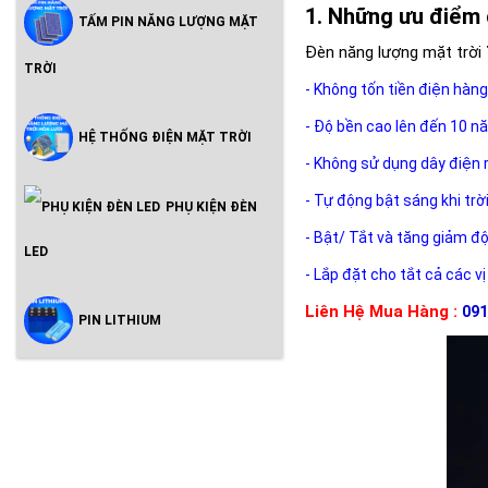
Những ưu điểm 
TẤM PIN NĂNG LƯỢNG MẶT
Đèn năng lượng mặt trời
TRỜI
- Không tốn tiền điện hàng
- Độ bền cao lên đến 10 n
HỆ THỐNG ĐIỆN MẶT TRỜI
- Không sử dụng dây điện 
- Tự động bật sáng khi trờ
PHỤ KIỆN ĐÈN
- Bật/ Tắt và tăng giảm đ
LED
- Lắp đặt cho tắt cả các vị
Liên Hệ Mua Hàng :
091
PIN LITHIUM