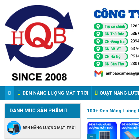
ĐÈN NĂNG LƯỢNG MẶT TRỜI
QUẠT NĂNG LƯỢ
VIDEO ĐÈN PHA ĐIỆN 220V
DANH MỤC SẢN PHẨM
100+ Đèn Năng Lượng M
ĐÈN NĂNG LƯỢNG MẶT TRỜI