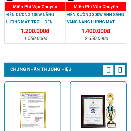
Miễn Phí Vận Chuyển
Miễn Phí Vận Chuyển
ĐÈN ĐƯỜNG 100W NĂNG
ĐÈN ĐƯỜNG 300W ÁNH SÁNG
LƯỢNG MẶT TRỜI - ĐÈN
VÀNG NĂNG LƯỢNG MẶT
ĐƯỜNG NĂNG LƯỢNG MẶT
TRỜI - Solar Light 300W
1.200.000đ
1.400.000đ
TRỜI 100W GIÁ RẺ - Solar
1.550.000đ
2.350.000đ
Light 100W
Chi Tiết
Đặt Mua
Chi Tiết
Đặt Mua
CHỨNG NHẬN THƯƠNG HIỆU