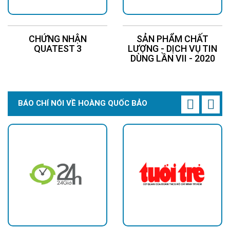
CHỨNG NHẬN
SẢN PHẨM CHẤT
QUATEST 3
LƯỢNG - DỊCH VỤ TIN
DÙNG LẦN VII - 2020
\
BÁO CHÍ NÓI VỀ HOÀNG QUỐC BẢO