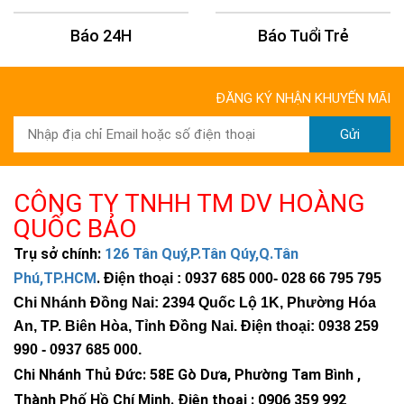
Báo Tuổi Trẻ
Báo Dân Trí
ĐĂNG KÝ NHẬN KHUYẾN MÃI
Gửi
CÔNG TY TNHH TM DV HOÀNG
QUỐC BẢO
Trụ sở chính:
126 Tân Quý,P.Tân Qúy,Q.Tân
Phú,TP.HCM
.
Điện thoại : 0937 685 000
- 028 66 795 795
Chi Nhánh Đồng Nai: 2394 Quốc Lộ 1K, Phường Hóa
An, TP. Biên Hòa, Tỉnh Đồng Nai. Điện thoại: 0938 259
990 -
0937 685 000
.
Chi Nhánh Thủ Đức:
58E Gò Dưa, Phường Tam Bình ,
Thành Phố Hồ Chí Minh
.
Điện thoại : 0906 359 992