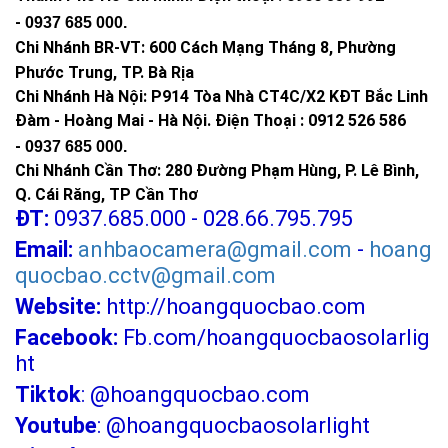
-
0937 685 000
.
Chi Nhánh BR-VT:
600 Cách Mạng Tháng 8, Phường
Phước Trung, TP. Bà Rịa
Chi Nhánh Hà Nội: P914 Tòa Nhà CT4C/X2 KĐT Bắc Linh
Đàm - Hoàng Mai - Hà Nội.
Điện Thoại : 0912 526 586
-
0937 685 000.
Chi Nhánh Cần Thơ: 280 Đường Phạm Hùng, P. Lê Bình,
Q. Cái Răng, TP Cần Thơ
ĐT:
0937.685.000 - 028.66.795.795
Email:
anhbaocamera@gmail.com
-
hoang
quocbao.cctv@gmail.com
Website:
http://hoangquocbao.com
Facebook:
Fb.com/hoangquocbaosolarlig
ht
Tiktok
:
@hoangquocbao.com
Youtube
:
@hoangquocbaosolarlight