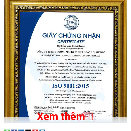
Đèn năng lượng mặt trời 200W được rất
nhiều khách hàng đánh giá cao vì những ưu
điểm sau:
Không tốn tiền điện mỗi tháng:
Đây chính là lý do sản phẩm
có tên là “đèn năng lượng mặt trời”. Đèn 200W Topsolar sử
dụng 100% năng lượng mặt trời, không sử dụng điện năng nên
quý khách hàng không cần chi trả tiền điện cho đèn.
Độ sáng cực cao:
Đèn có công suất 200W cho độ sáng cực
cao, có thể chiếu sáng ở các khu vực nhà kho, sân vườn, công
viên…
Độ bền tuyệt đối:
Đèn có thiết kế hợp kim nhôm cùng với
chuẩn chống bụi và chống nước IP66 cho phép đèn hoạt động
ở ngoài trời, không sợ mưa, bão, nắng nóng.
Thời gian chiếu sáng lâu:
Đèn năng lượng mặt trời 200W có
thể sử dụng liên tục lên đến hơn 16 giờ chỉ với 6 giờ sạc. Quý
Xem thêm
khách hàng có thể để đèn qua đêm mà không sợ hết năng
lượng.