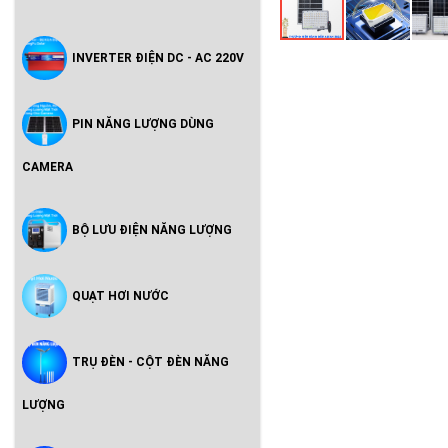
INVERTER ĐIỆN DC - AC 220V
PIN NĂNG LƯỢNG DÙNG
CAMERA
BỘ LƯU ĐIỆN NĂNG LƯỢNG
QUẠT HƠI NƯỚC
TRỤ ĐÈN - CỘT ĐÈN NĂNG
LƯỢNG