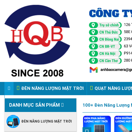
ĐÈN NĂNG LƯỢNG MẶT TRỜI
QUẠT NĂNG LƯỢ
VIDEO ĐÈN PHA ĐIỆN 220V
DANH MỤC SẢN PHẨM
100+ Đèn Năng Lượng M
ĐÈN NĂNG LƯỢNG MẶT TRỜI