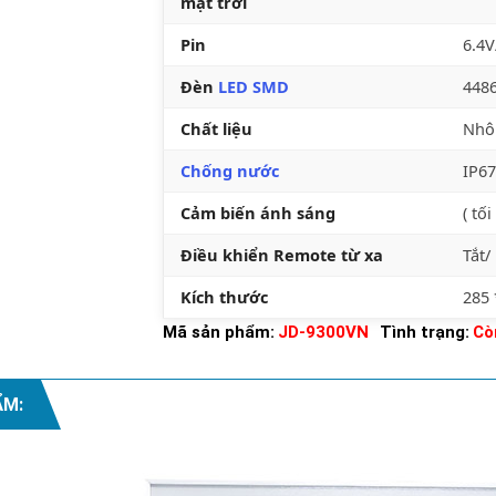
mặt trời
Pin
6.4V
Đèn
LED SMD
4486
Chất liệu
Nhô
Chống nước
IP67
Cảm biến ánh sáng
( tố
Điều khiển Remote từ xa
Tắt/
Kích thước
285
Mã sản phẩm:
JD-9300VN
Tình trạng:
Cò
ẨM: