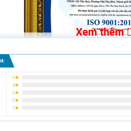
Xem thêm
M:
5
4
3
2
1
Chứng nhận ISO 9001:2015