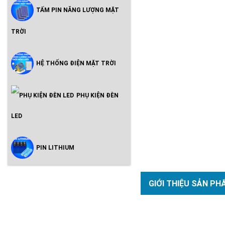
TẤM PIN NĂNG LƯỢNG MẶT
TRỜI
HỆ THỐNG ĐIỆN MẶT TRỜI
PHỤ KIỆN ĐÈN
LED
PIN LITHIUM
GIỚI THIỆU SẢN PH