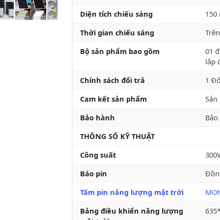
Diện tích chiếu sáng
150
Thời gian chiếu sáng
Trên
Bộ sản phẩm bao gồm
01 đ
lắp 
Chính sách đổi trả
1 Đổ
Cam kết sản phẩm
Sản 
Bảo hành
Bảo
THÔNG SỐ KỸ THUẬT
Công suất
300
Báo pin
Đồng
Tấm pin năng lượng mặt trời
MO
Bảng điều khiển năng lượng
635