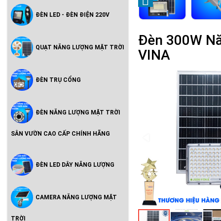
ĐÈN LED - ĐÈN ĐIỆN 220V
Đèn 300W Nă
QUẠT NĂNG LƯỢNG MẶT TRỜI
VINA
ĐÈN TRỤ CỔNG
ĐÈN NĂNG LƯỢNG MẶT TRỜI
SÂN VƯỜN CAO CẤP CHÍNH HÃNG
ĐÈN LED DÂY NĂNG LƯỢNG
CAMERA NĂNG LƯỢNG MẶT
TRỜI