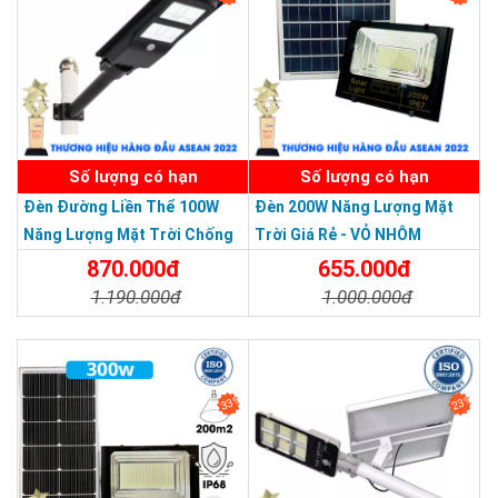
SẢN PHẨM DỊCH VỤ CHẤT LƯỢNG ASEAN 2019
Số lượng có hạn
Số lượng có hạn
Đèn Đường Liền Thể 100W
Đèn 200W Năng Lượng Mặt
Năng Lượng Mặt Trời Chống
Trời Giá Rẻ - VỎ NHÔM
Nước Giá Rẻ
870.000đ
655.000đ
1.190.000đ
1.000.000đ
Chi Tiết
Đặt Mua
Chi Tiết
Đặt Mua
33%
23%