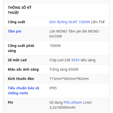
THÔNG SỐ KỸ
THUẬT
Công suất
Đèn đường NLMT 1000W
Liền Thể
Tấm pin
Lớn MONO Tấm pin lớn MONO
6V/35W
Công suất phát
1000W
sáng
Số mắt Led
Chip Led 238
5054
siêu sáng
Màu sắc ánh sáng
Trắng sáng 6500K
Kích thước đèn
713mm*342mm*82mm
Tiêu chuẩn bảo vệ
IP65
chống nước
Pin
Sử dụng
PIN Lithium
Li-ion
3,2V/36000mAh