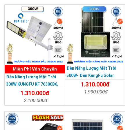
Chi Tiết
Đặt Mua
Chi Tiết
Đặt Mua
37%
34%
THƯƠNG HIỆU HÀNG ĐẦU ASEAN 2022
Đèn Năng Lượng Mặt Trời
Miễn Phí Vận Chuyển
500W- Đèn KungFu Solar
Đèn Năng Lượng Mặt Trời
Năng Lượng Mặt Trời 500W,IP
1.310.000đ
300W KUNGFU KF 76300B6,
67 Loại Lớn
1.990.000đ
IP68, Bảng Giá 2026
1.310.000đ
2.100.000đ
Chi Tiết
Đặt Mua
Chi Tiết
Đặt Mua
26%
34%