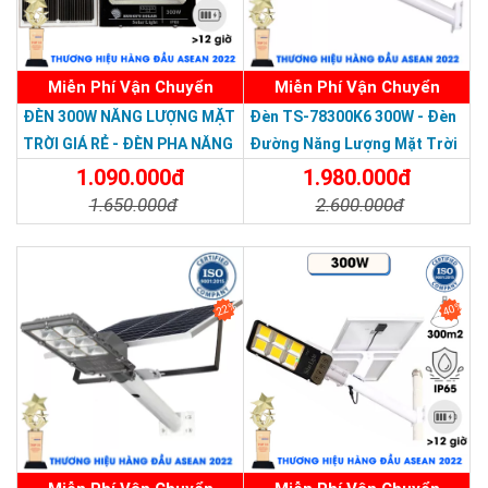
Miễn Phí Vận Chuyển
Miễn Phí Vận Chuyển
Thương hiệu dẫn đầu Việt Nam 2023
ĐÈN 300W NĂNG LƯỢNG MẶT
Đèn TS-78300K6 300W - Đèn
TRỜI GIÁ RẺ - ĐÈN PHA NĂNG
Đường Năng Lượng Mặt Trời
LƯỢNG MẶT TRỜI 300W MẪU
300W TS-78300K6 - Solar
1.090.000đ
1.980.000đ
MỚI
Light 300W
1.650.000đ
2.600.000đ
Chi Tiết
Đặt Mua
Chi Tiết
Đặt Mua
22%
40%