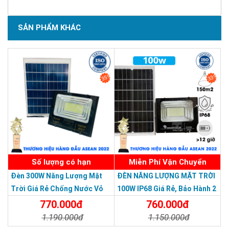
SẢN PHẨM KHÁC
SẢN PHẨM CHẤT LƯỢNG - DỊCH VỤ TIN DÙNG LẦN VII - 2020
35%
33%
Số lượng có hạn
Miễn Phí Vận Chuyển
Đèn 300W Năng Lượng Mặt
ĐÈN NĂNG LƯỢNG MẶT TRỜI
Trời Giá Rẻ Chống Nước Vỏ
100W IP68 Giá Rẻ, Bảo Hành 2
Nhôm Đúc
Năm
770.000đ
760.000đ
1.190.000đ
1.150.000đ