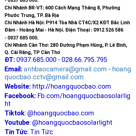
-
0937 685 000
.
Chi Nhánh BR-VT:
600 Cách Mạng Tháng 8, Phường
Phước Trung, TP. Bà Rịa
Chi Nhánh Hà Nội: P914 Tòa Nhà CT4C/X2 KĐT Bắc Linh
Đàm - Hoàng Mai - Hà Nội.
Điện Thoại : 0912 526 586
-
0937 685 000.
Chi Nhánh Cần Thơ: 280 Đường Phạm Hùng, P. Lê Bình,
Q. Cái Răng, TP Cần Thơ
ĐT:
0937.685.000 - 028.66.795.795
Email:
anhbaocamera@gmail.com
-
hoang
quocbao.cctv@gmail.com
Website:
http://hoangquocbao.com
Facebook:
Fb.com/hoangquocbaosolarlig
ht
Tiktok
:
@hoangquocbao.com
Youtube
:
@hoangquocbaosolarlight
Tin Tức
:
Tin Tức