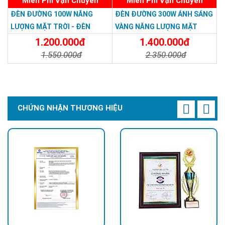
Miễn Phí Vận Chuyển
Miễn Phí Vận Chuyển
ĐÈN ĐƯỜNG 100W NĂNG
ĐÈN ĐƯỜNG 300W ÁNH SÁNG
LƯỢNG MẶT TRỜI - ĐÈN
VÀNG NĂNG LƯỢNG MẶT
ĐƯỜNG NĂNG LƯỢNG MẶT
TRỜI - Solar Light 300W
1.200.000đ
1.400.000đ
TRỜI 100W GIÁ RẺ - Solar
1.550.000đ
2.350.000đ
Light 100W
Chi Tiết
Đặt Mua
Chi Tiết
Đặt Mua
CHỨNG NHẬN THƯƠNG HIỆU