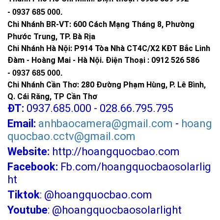
-
0937 685 000
.
Chi Nhánh BR-VT:
600 Cách Mạng Tháng 8, Phường
Phước Trung, TP. Bà Rịa
Chi Nhánh Hà Nội: P914 Tòa Nhà CT4C/X2 KĐT Bắc Linh
Đàm - Hoàng Mai - Hà Nội.
Điện Thoại : 0912 526 586
-
0937 685 000.
Chi Nhánh Cần Thơ: 280 Đường Phạm Hùng, P. Lê Bình,
Q. Cái Răng, TP Cần Thơ
ĐT:
0937.685.000 - 028.66.795.795
Email:
anhbaocamera@gmail.com
-
hoang
quocbao.cctv@gmail.com
Website:
http://hoangquocbao.com
Facebook:
Fb.com/hoangquocbaosolarlig
ht
Tiktok
:
@hoangquocbao.com
Youtube
:
@hoangquocbaosolarlight