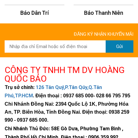
Báo Thanh Niên
Báo Kinh Tế Châu Á
ĐĂNG KÝ NHẬN KHUYẾN MÃI
Gửi
CÔNG TY TNHH TM DV HOÀNG
QUỐC BẢO
Trụ sở chính:
126 Tân Quý,P.Tân Qúy,Q.Tân
Phú,TP.HCM
.
Điện thoại : 0937 685 000
- 028 66 795 795
Chi Nhánh Đồng Nai: 2394 Quốc Lộ 1K, Phường Hóa
An, TP. Biên Hòa, Tỉnh Đồng Nai. Điện thoại: 0938 259
990 -
0937 685 000
.
Chi Nhánh Thủ Đức:
58E Gò Dưa, Phường Tam Bình ,
Thành Phố Hồ Chí Minh
.
Điện thoại : 0906 359 992