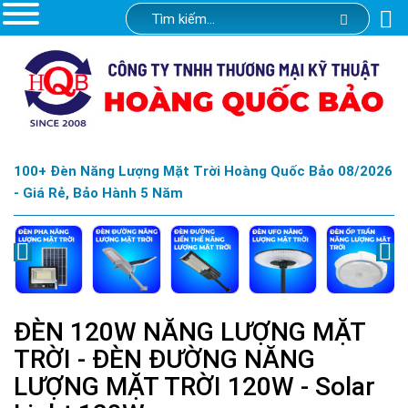
100+ Đèn Năng Lượng Mặt Trời Hoàng Quốc Bảo 08/2026
- Giá Rẻ, Bảo Hành 5 Năm
ĐÈN 120W NĂNG LƯỢNG MẶT
TRỜI - ĐÈN ĐƯỜNG NĂNG
LƯỢNG MẶT TRỜI 120W - Solar