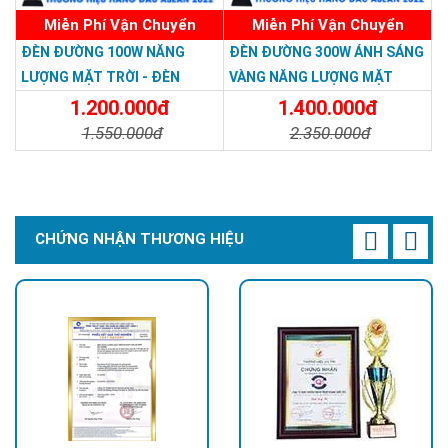
Miễn Phí Vận Chuyển
Miễn Phí Vận Chuyển
ĐÈN ĐƯỜNG 100W NĂNG
ĐÈN ĐƯỜNG 300W ÁNH SÁNG
LƯỢNG MẶT TRỜI - ĐÈN
VÀNG NĂNG LƯỢNG MẶT
ĐƯỜNG NĂNG LƯỢNG MẶT
TRỜI - Solar Light 300W
1.200.000đ
1.400.000đ
TRỜI 100W GIÁ RẺ - Solar
1.550.000đ
2.350.000đ
Light 100W
Chi Tiết
Đặt Mua
Chi Tiết
Đặt Mua
CHỨNG NHẬN THƯƠNG HIỆU