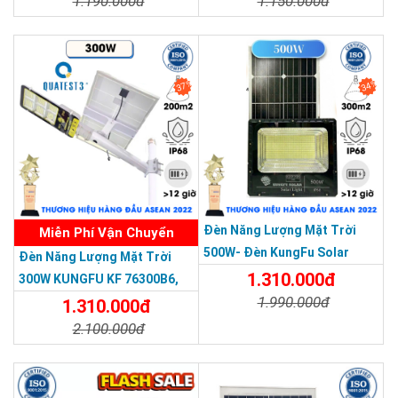
1.190.000đ
1.150.000đ
Chi Tiết
Đặt Mua
Chi Tiết
Đặt Mua
37%
34%
THƯƠNG HIỆU HÀNG ĐẦU ASEAN 2022
Đèn Năng Lượng Mặt Trời
Miễn Phí Vận Chuyển
500W- Đèn KungFu Solar
Đèn Năng Lượng Mặt Trời
Năng Lượng Mặt Trời 500W,IP
1.310.000đ
300W KUNGFU KF 76300B6,
67 Loại Lớn
1.990.000đ
IP68, Bảng Giá 2026
1.310.000đ
2.100.000đ
Chi Tiết
Đặt Mua
Chi Tiết
Đặt Mua