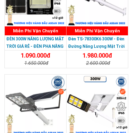
Miễn Phí Vận Chuyển
Miễn Phí Vận Chuyển
Thương hiệu dẫn đầu Việt Nam 2023
ĐÈN 300W NĂNG LƯỢNG MẶT
Đèn TS-78300K6 300W - Đèn
TRỜI GIÁ RẺ - ĐÈN PHA NĂNG
Đường Năng Lượng Mặt Trời
LƯỢNG MẶT TRỜI 300W MẪU
300W TS-78300K6 - Solar
1.090.000đ
1.980.000đ
MỚI
Light 300W
1.650.000đ
2.600.000đ
Chi Tiết
Đặt Mua
Chi Tiết
Đặt Mua
22%
40%