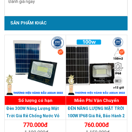
Đánh giá ngay
KT Tấm pin: 460*350*20mm
Hệ số chống nước: IP66
SẢN PHẨM KHÁC
Thời gian sạc: 4-6h
SẢN PHẨM CHẤT LƯỢNG - DỊCH VỤ TIN DÙNG LẦN VII - 2020
Thời gian chiếu sáng: 12-14h
Phụ kiện kèm theo: Gía đỡ như hình
35%
33%
Hình ảnh thực tế
Số lượng có hạn
Miễn Phí Vận Chuyển
Đèn 300W Năng Lượng Mặt
ĐÈN NĂNG LƯỢNG MẶT TRỜI
Trời Giá Rẻ Chống Nước Vỏ
100W IP68 Giá Rẻ, Bảo Hành 2
Nhôm Đúc
Năm
770.000đ
760.000đ