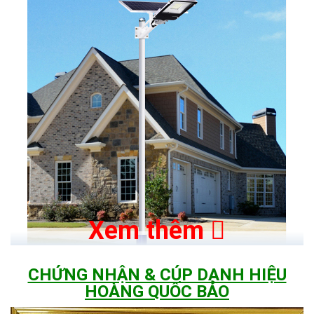
Xem thêm
CHỨNG NHẬN & CÚP DANH HIỆU
HOÀNG QUỐC BẢO
Ngoài công suất cao và thời gian chiếu sáng lâu lên đến 14