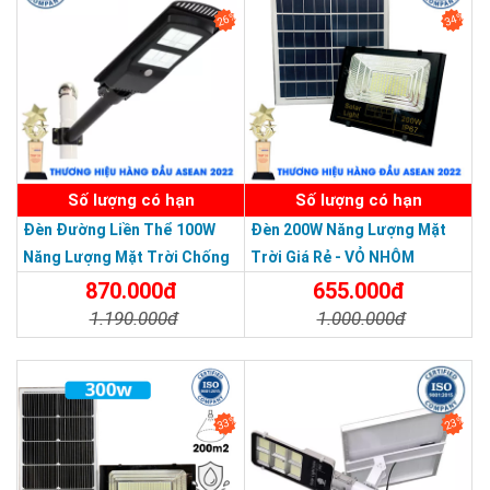
26%
34%
SẢN PHẨM DỊCH VỤ CHẤT LƯỢNG ASEAN 2019
Số lượng có hạn
Số lượng có hạn
Đèn Đường Liền Thể 100W
Đèn 200W Năng Lượng Mặt
Năng Lượng Mặt Trời Chống
Trời Giá Rẻ - VỎ NHÔM
Nước Giá Rẻ
870.000đ
655.000đ
1.190.000đ
1.000.000đ
Chi Tiết
Đặt Mua
Chi Tiết
Đặt Mua
33%
23%