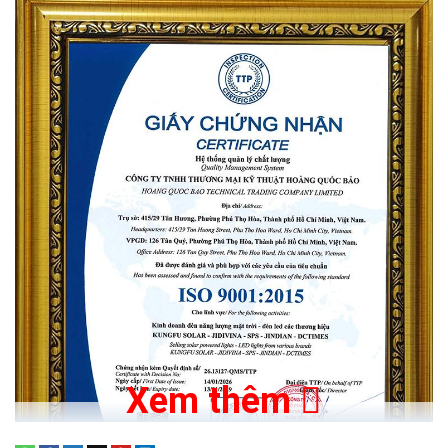
giờ/ ngày, đèn năng lượng mặt trời 120W còn có những ưu
điểm như:
An toàn cho người sử dụng:
Đèn không sử dụng nguồn điện,
dây điện mà dùng trực tiếp năng lượng từ ánh nắng mặt trời
nên rất an toàn cho người sử dụng, không gặp các tình trạng
chập điện, rò rỉ điện.
Tiết kiệm:
Đèn năng lượng mặt trời 120W được tích hợp chip
cảm biến thông minh có thể tự động bật/tắt đèn khi trời
tối/sáng, rất phù hợp với những quý khách hàng thường xuyên
đi xa hoặc quên bật/tắt đèn.
Giảm chi phí tiền điện:
Vì sử dụng năng ượng mặt trời cho
đèn nên quý khách hàng sẽ tiết kiệm được chi phí tiền điện
mỗi tháng.
Dễ lắp đặt:
Khác với hệ thống đèn đường điện thông thường,
Xem thêm
đèn đường năng lượng mặt trời 120W rất dễ lắp đặt, chỉ cần
kết nối pin năng lượng mặt trời với đèn là đã có thể sử dụng.