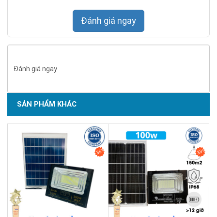
Đánh giá ngay
Đánh giá ngay
SẢN PHẨM KHÁC
SẢN PHẨM CHẤT LƯỢNG - DỊCH VỤ TIN DÙNG LẦN VII - 2020
35%
33%