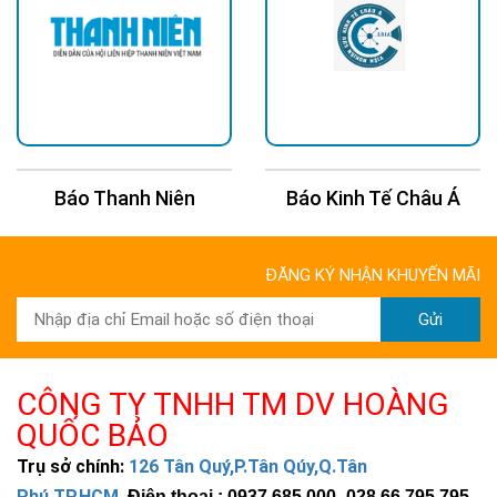
Báo Thanh Niên
Báo Kinh Tế Châu Á
ĐĂNG KÝ NHẬN KHUYẾN MÃI
Gửi
CÔNG TY TNHH TM DV HOÀNG
QUỐC BẢO
Trụ sở chính:
126 Tân Quý,P.Tân Qúy,Q.Tân
Phú,TP.HCM
.
Điện thoại : 0937 685 000
- 028 66 795 795