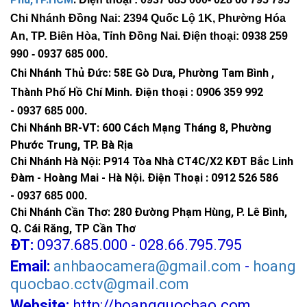
Chi Nhánh Đồng Nai: 2394 Quốc Lộ 1K, Phường Hóa
An, TP. Biên Hòa, Tỉnh Đồng Nai. Điện thoại: 0938 259
990 -
0937 685 000
.
Chi Nhánh Thủ Đức:
58E Gò Dưa, Phường Tam Bình ,
Thành Phố Hồ Chí Minh
.
Điện thoại : 0906 359 992
-
0937 685 000
.
Chi Nhánh BR-VT:
600 Cách Mạng Tháng 8, Phường
Phước Trung, TP. Bà Rịa
Chi Nhánh Hà Nội: P914 Tòa Nhà CT4C/X2 KĐT Bắc Linh
Đàm - Hoàng Mai - Hà Nội.
Điện Thoại : 0912 526 586
-
0937 685 000.
Chi Nhánh Cần Thơ: 280 Đường Phạm Hùng, P. Lê Bình,
Q. Cái Răng, TP Cần Thơ
ĐT:
0937.685.000 - 028.66.795.795
Email:
anhbaocamera@gmail.com
-
hoang
quocbao.cctv@gmail.com
Website:
http://hoangquocbao.com