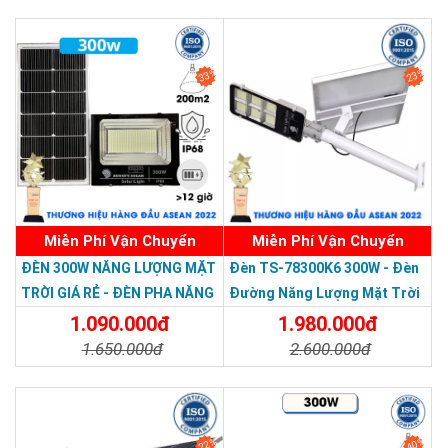
Chi Tiết
Đặt Mua
Chi Tiết
Đặt Mua
33%
23%
Miễn Phí Vận Chuyển
Miễn Phí Vận Chuyển
Thương hiệu dẫn đầu Việt Nam 2023
ĐÈN 300W NĂNG LƯỢNG MẶT
Đèn TS-78300K6 300W - Đèn
TRỜI GIÁ RẺ - ĐÈN PHA NĂNG
Đường Năng Lượng Mặt Trời
LƯỢNG MẶT TRỜI 300W MẪU
300W TS-78300K6 - Solar
1.090.000đ
1.980.000đ
MỚI
Light 300W
1.650.000đ
2.600.000đ
Chi Tiết
Đặt Mua
Chi Tiết
Đặt Mua
22%
40%