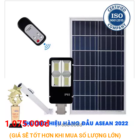
1.075.000đ
1.600.000đ
(GIÁ SẼ TỐT HƠN KHI MUA SỐ LƯỢNG LỚN)