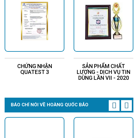
CHỨNG NHẬN
SẢN PHẨM CHẤT
QUATEST 3
LƯỢNG - DỊCH VỤ TIN
DÙNG LẦN VII - 2020
BÁO CHÍ NÓI VỀ HOÀNG QUỐC BẢO