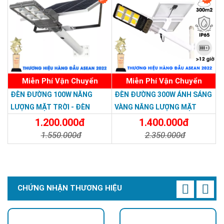
Miễn Phí Vận Chuyển
Miễn Phí Vận Chuyển
ĐÈN ĐƯỜNG 100W NĂNG
ĐÈN ĐƯỜNG 300W ÁNH SÁNG
LƯỢNG MẶT TRỜI - ĐÈN
VÀNG NĂNG LƯỢNG MẶT
ĐƯỜNG NĂNG LƯỢNG MẶT
TRỜI - Solar Light 300W
1.200.000đ
1.400.000đ
TRỜI 100W GIÁ RẺ - Solar
1.550.000đ
2.350.000đ
Light 100W
Chi Tiết
Đặt Mua
Chi Tiết
Đặt Mua
CHỨNG NHẬN THƯƠNG HIỆU