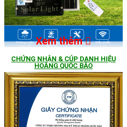
Xem thêm
CHỨNG NHẬN & CÚP DANH HIỆU
Tự động thông minh:
với cảm biến thông minh được lắp đặt
HOÀNG QUỐC BẢO
sẵn ở trong sản phẩm, đèn sẽ tự động bật vào ban đêm và tắt
vào ban ngày, giúp quý khách hàng không cần lo lắng khi về nhà
trễ hoặc sáng ra khỏi nhà quên tắt đèn điện.