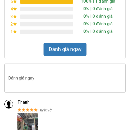
100%
| 1 đánh giá
5
thể hoạt động ở điều kiện thời tiết khắc nhiệt như mưa bão, ít
0%
| 0 đánh giá
4
ánh nắng.
0%
| 0 đánh giá
3
0%
| 0 đánh giá
2
0%
| 0 đánh giá
1
Đánh giá ngay
Đánh giá ngay
Thanh
Tuyệt vời
SẢN PHẨM CHẤT LƯỢNG - DỊCH VỤ TIN DÙNG LẦN VII - 2020