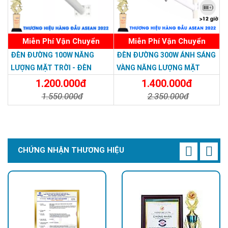
Miễn Phí Vận Chuyển
Miễn Phí Vận Chuyển
ĐÈN ĐƯỜNG 100W NĂNG
ĐÈN ĐƯỜNG 300W ÁNH SÁNG
LƯỢNG MẶT TRỜI - ĐÈN
VÀNG NĂNG LƯỢNG MẶT
ĐƯỜNG NĂNG LƯỢNG MẶT
TRỜI - Solar Light 300W
1.200.000đ
1.400.000đ
TRỜI 100W GIÁ RẺ - Solar
1.550.000đ
2.350.000đ
Light 100W
Già rẻ
: Nghĩ tới đèn năng lượng mặt trời, quý khách hàng
Chi Tiết
Đặt Mua
Chi Tiết
Đặt Mua
thường nghĩ rằng các sản phẩm này sẽ rất cao không mua nổi.
Thực tế, các sản phẩm đèn năng lượng mặt trời tại Hoàng
Quốc Bảo có mức giá rất cạnh tranh, phù hợp với nhu cầu sử
CHỨNG NHẬN THƯƠNG HIỆU
dụng của các hộ gia đình, công ty, xí nghiệp…