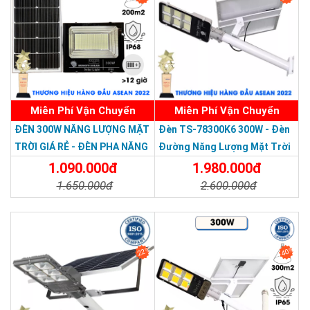
Hẹn giờ bật tắt, tăng giảm độ sáng dễ dàng
: Với chiếc
remote đi kèm theo, quý khách hàng có thể dễ dàng hẹn giờ
tắt đèn, bật đèn, tăng giảm độ sáng chỉ với 1 thao tác.
Miễn Phí Vận Chuyển
Miễn Phí Vận Chuyển
ĐÈN 300W NĂNG LƯỢNG MẶT
Đèn TS-78300K6 300W - Đèn
TRỜI GIÁ RẺ - ĐÈN PHA NĂNG
Đường Năng Lượng Mặt Trời
LƯỢNG MẶT TRỜI 300W MẪU
300W TS-78300K6 - Solar
1.090.000đ
1.980.000đ
MỚI
Light 300W
1.650.000đ
2.600.000đ
Chi Tiết
Đặt Mua
Chi Tiết
Đặt Mua
22%
40%