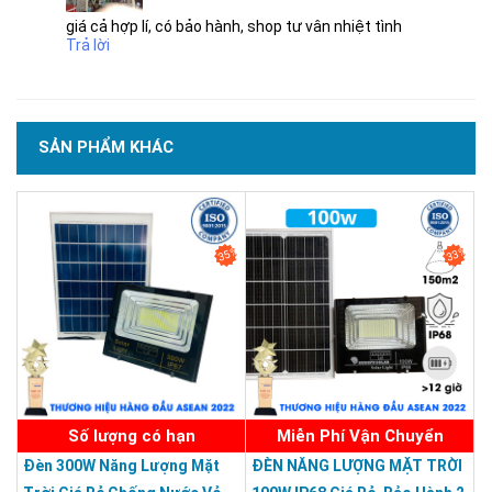
giá cả hợp lí, có bảo hành, shop tư vân nhiệt tình
An toàn
: Đèn sử dụng tấm pin năng lượng mặt trời để hấp thu
Trả lời
năng lượng và lưu trữ trong pin. Việc không sử dụng dây điện
sẽ đảm bảo an toàn cho mọi người trong gia đình, công ty… Sẽ
không còn những trường hợp hở điện, chập điện gây mất an
toàn.
SẢN PHẨM KHÁC
35%
33%
THƯƠNG HIỆU HÀNG ĐẦU ASEAN 2022
Số lượng có hạn
Miễn Phí Vận Chuyển
Đèn 300W Năng Lượng Mặt
ĐÈN NĂNG LƯỢNG MẶT TRỜI