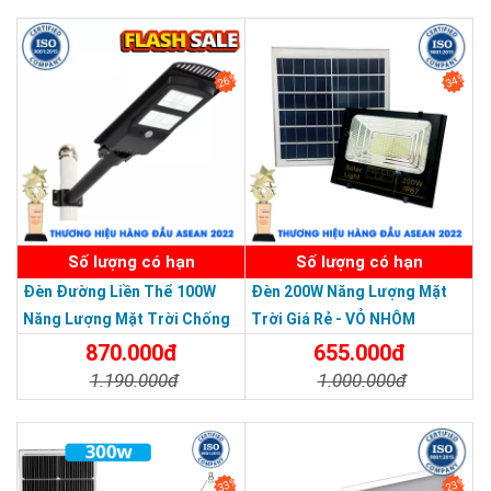
Chi Tiết
Đặt Mua
26%
34%
Số lượng có hạn
Số lượng có hạn
Đèn Đường Liền Thể 100W
Đèn 200W Năng Lượng Mặt
Năng Lượng Mặt Trời Chống
Trời Giá Rẻ - VỎ NHÔM
Nước Giá Rẻ
870.000đ
655.000đ
1.190.000đ
1.000.000đ
Thương hiệu dẫn đầu Việt Nam 2023
Chi Tiết
Đặt Mua
Chi Tiết
Đặt Mua
33%
23%