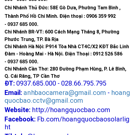
Chi Nhánh Thủ Đức:
58E Gò Dưa, Phường Tam Bình ,
Thành Phố Hồ Chí Minh
.
Điện thoại : 0906 359 992
-
0937 685 000
.
Chi Nhánh BR-VT:
600 Cách Mạng Tháng 8, Phường
Phước Trung, TP. Bà Rịa
Chi Nhánh Hà Nội: P914 Tòa Nhà CT4C/X2 KĐT Bắc Linh
Đàm - Hoàng Mai - Hà Nội.
Điện Thoại : 0912 526 586
-
0937 685 000.
Chi Nhánh Cần Thơ: 280 Đường Phạm Hùng, P. Lê Bình,
Q. Cái Răng, TP Cần Thơ
ĐT:
0937.685.000 - 028.66.795.795
Email:
anhbaocamera@gmail.com
-
hoang
quocbao.cctv@gmail.com
Website:
http://hoangquocbao.com
Facebook:
Fb.com/hoangquocbaosolarlig
ht