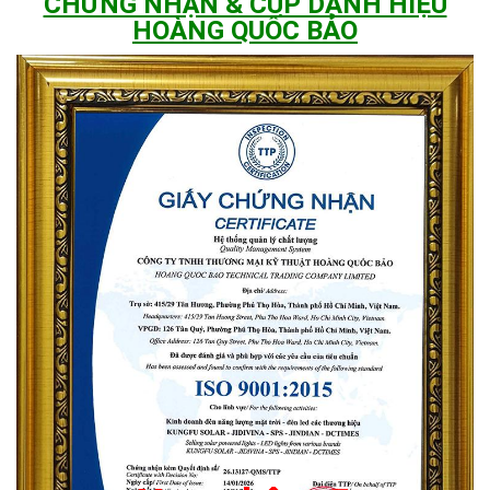
CHỨNG NHẬN & CÚP DANH HIỆU
HOÀNG QUỐC BẢO
Ngoài khả năng chiếu sáng cực lớn lên đến 400m2,
đèn năng
lượng mặt trời 300W
còn có các ưu điểm như:
Độ bền:
Sản phẩm có độ bền cao, có thể thể sử dụng liên tục
lên đến 25 năm.