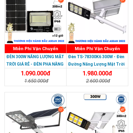
Miễn Phí Vận Chuyển
Miễn Phí Vận Chuyển
Thương hiệu dẫn đầu Việt Nam 2023
ĐÈN 300W NĂNG LƯỢNG MẶT
Đèn TS-78300K6 300W - Đèn
TRỜI GIÁ RẺ - ĐÈN PHA NĂNG
Đường Năng Lượng Mặt Trời
LƯỢNG MẶT TRỜI 300W MẪU
300W TS-78300K6 - Solar
1.090.000đ
1.980.000đ
MỚI
Light 300W
1.650.000đ
2.600.000đ
Chi Tiết
Đặt Mua
Chi Tiết
Đặt Mua
22%
40%