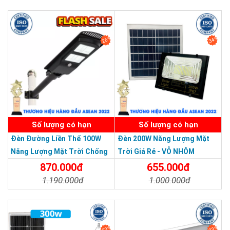
Chi Tiết
Đặt Mua
26%
34%
SẢN PHẨM DỊCH VỤ CHẤT LƯỢNG ASEAN 2019
Số lượng có hạn
Số lượng có hạn
Đèn Đường Liền Thể 100W
Đèn 200W Năng Lượng Mặt
Năng Lượng Mặt Trời Chống
Trời Giá Rẻ - VỎ NHÔM
Nước Giá Rẻ
870.000đ
655.000đ
1.190.000đ
1.000.000đ
Chi Tiết
Đặt Mua
Chi Tiết
Đặt Mua
33%
23%