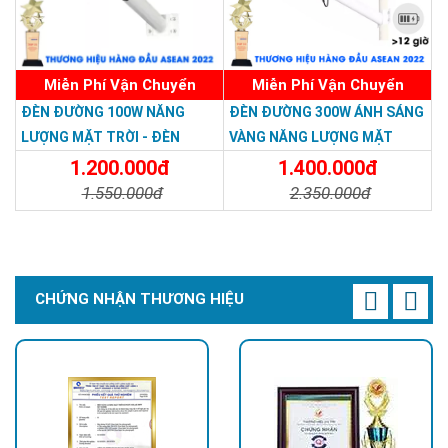
Miễn Phí Vận Chuyển
Miễn Phí Vận Chuyển
ĐÈN ĐƯỜNG 100W NĂNG
ĐÈN ĐƯỜNG 300W ÁNH SÁNG
LƯỢNG MẶT TRỜI - ĐÈN
VÀNG NĂNG LƯỢNG MẶT
ĐƯỜNG NĂNG LƯỢNG MẶT
TRỜI - Solar Light 300W
1.200.000đ
1.400.000đ
TRỜI 100W GIÁ RẺ - Solar
1.550.000đ
2.350.000đ
Light 100W
Chi Tiết
Đặt Mua
Chi Tiết
Đặt Mua
CHỨNG NHẬN THƯƠNG HIỆU