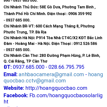
990 -
0937 685 000
.
Chi Nhánh Thủ Đức:
58E Gò Dưa, Phường Tam Bình ,
Thành Phố Hồ Chí Minh
.
Điện thoại : 0906 359 992
Thông số kỹ thuật của đèn năng lượng mặt
trời 300W
-
0937 685 000
.
Chi Nhánh BR-VT:
600 Cách Mạng Tháng 8, Phường
⭐
Công suất
300W - Hiển thị led sạc
Phước Trung, TP. Bà Rịa
Chi Nhánh Hà Nội: P914 Tòa Nhà CT4C/X2 KĐT Bắc Linh
⭐
Tấm Pin
Polysilicon 6V
Đàm - Hoàng Mai - Hà Nội.
Điện Thoại : 0912 526 586
Lithium ion Lifepo4 - 3.2V /
⭐
Pin
-
0937 685 000.
360000mAh
Chi Nhánh Cần Thơ: 280 Đường Phạm Hùng, P. Lê Bình,
⭐
Sử dụng chip LED
SMD 5739
Q. Cái Răng, TP Cần Thơ
ĐT:
0937.685.000 - 028.66.795.795
Nhôm đúc nguyên khối + kính cường
⭐
Chất liệu
Email:
anhbaocamera@gmail.com
-
hoang
lực
quocbao.cctv@gmail.com
⭐
Tiêu chuẩn chống
IP67 phù hợp với nhu cầu chiếu sáng
Website:
http://hoangquocbao.com
nước
ngoài trời.
Facebook:
Fb.com/hoangquocbaosolarlig
⭐
Cảm biến ánh sáng
Tối tự sáng - sáng tự tắt
ht
⭐
Điều khiển Remot
Tắt/ mở - hẹn giờ - tăng giảm độ