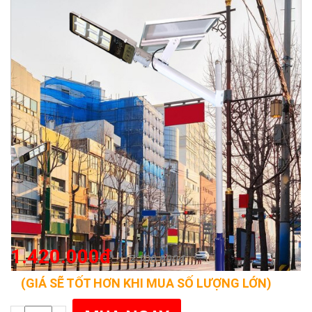
1.420.000đ
2.100.000đ
(GIÁ SẼ TỐT HƠN KHI MUA SỐ LƯỢNG LỚN)