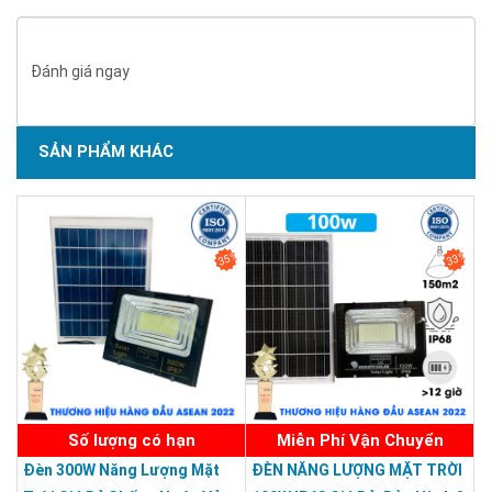
Thời gian sạc và sử dụng:
Đèn có thể sử dụng liên tục lên
đến 12 giờ / ngày chỉ với 8 tiéng sạc.
Đánh giá ngay
Tự động:
Nhờ chip cảm biến ở trong, đèn có thể tự động
bật/tắt khi trời tối/sáng giúp quý khách hàng tiết kiệm được
năng lượng đèn và không cần phải tự bật/tắt đèn thủ công.
SẢN PHẨM KHÁC
SẢN PHẨM CHẤT LƯỢNG - DỊCH VỤ TIN DÙNG LẦN VII - 2020
35%
33%
Số lượng có hạn
Miễn Phí Vận Chuyển
Đèn 300W Năng Lượng Mặt
ĐÈN NĂNG LƯỢNG MẶT TRỜI