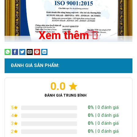
Xem thêm
ĐÁNH GIÁ SẢN PHẨM:
0.0
Chứng nhận ISO 9001:2015
ĐÁNH GIÁ TRUNG BÌNH
0%
| 0 đánh giá
5
0%
| 0 đánh giá
4
Tấm pin 6V/45W hiệu suất sạc nhanh với kích thước lớn
0%
| 0 đánh giá
3
700*350*17mm
0%
| 0 đánh giá
2