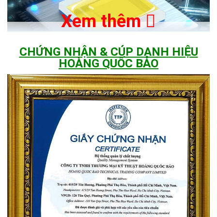
Xem thêm
CHỨNG NHẬN & CÚP DANH HIỆU
HOÀNG QUỐC BẢO
Trang bị Chip LED 5054 siêu sáng
Hiệu suất cao, cho ra nhiều ánh sáng hơn và độ sáng cũng cao
hơn, khả năng quản lý nhiệt tốt, giảm tiêu thụ năng lượng khi sử
dụng. Tuổi thọ led 50.000 giờ.