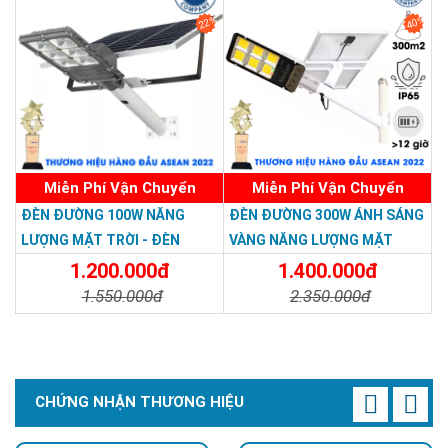
22%
40%
Miễn Phí Vận Chuyển
Miễn Phí Vận Chuyển
>>> Xem thêm:
ĐÈN ĐƯỜNG 100W NĂNG
ĐÈN ĐƯỜNG 300W ÁNH SÁNG
Đèn năng lượng mặt trời 300w
chính hãng, giá tốt
LƯỢNG MẶT TRỜI - ĐÈN
VÀNG NĂNG LƯỢNG MẶT
Đèn năng lượng mặt trời 500w
, tấm pin lớn
ĐƯỜNG NĂNG LƯỢNG MẶT
TRỜI - Solar Light 300W
1.200.000đ
1.400.000đ
Đèn năng lượng mặt trời sân vườn
độ sáng mạnh
TRỜI 100W GIÁ RẺ - Solar
1.550.000đ
2.350.000đ
Đèn trụ cổng năng lượng mặt trời
giá tốt, độ sáng cao
Light 100W
Chi Tiết
Đặt Mua
Chi Tiết
Đặt Mua
Đèn năng lượng mặt trời 1000w
tấm pin lớn, độ sáng
mạnh, bảo hành 5 năm
CHỨNG NHẬN THƯƠNG HIỆU