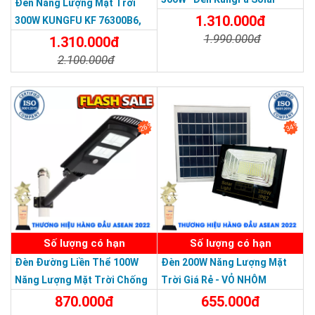
Đèn Năng Lượng Mặt Trời
sáng. Vì vậy, khi trời tối đèn sẽ tự động bật và khi trời sáng sẽ
Năng Lượng Mặt Trời 500W,IP
1.310.000đ
300W KUNGFU KF 76300B6,
tự động tắt
67 Loại Lớn
1.990.000đ
IP68, Bảng Giá 2026
1.310.000đ
2.100.000đ
Chi Tiết
Đặt Mua
Tiêu chuẩn chống nước IP67
Chi Tiết
Đặt Mua
Khả năng chống nước, chống bụi, chống mưa bão mạnh mẽ.
26%
34%
SẢN PHẨM DỊCH VỤ CHẤT LƯỢNG ASEAN 2019
Số lượng có hạn
Số lượng có hạn
Đèn Đường Liền Thể 100W
Đèn 200W Năng Lượng Mặt
Năng Lượng Mặt Trời Chống
Trời Giá Rẻ - VỎ NHÔM
Nước Giá Rẻ
870.000đ
655.000đ