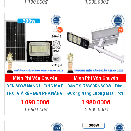
1.190.000đ
1.000.000đ
Chi Tiết
Đặt Mua
Chi Tiết
Đặt Mua
33%
23%
Miễn Phí Vận Chuyển
Miễn Phí Vận Chuyển
Thương hiệu dẫn đầu Việt Nam 2023
ĐÈN 300W NĂNG LƯỢNG MẶT
Đèn TS-78300K6 300W - Đèn
TRỜI GIÁ RẺ - ĐÈN PHA NĂNG
Đường Năng Lượng Mặt Trời
LƯỢNG MẶT TRỜI 300W MẪU
300W TS-78300K6 - Solar
1.090.000đ
1.980.000đ
MỚI
Light 300W
1.650.000đ
2.600.000đ
Chi Tiết
Đặt Mua
Chi Tiết
Đặt Mua