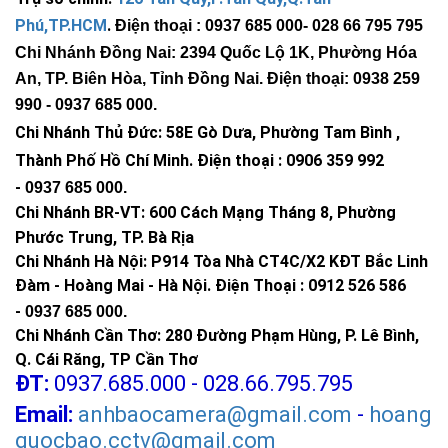
Phú,TP.HCM
.
Điện thoại : 0937 685 000
- 028 66 795 795
Chi Nhánh Đồng Nai: 2394 Quốc Lộ 1K, Phường Hóa
An, TP. Biên Hòa, Tỉnh Đồng Nai. Điện thoại: 0938 259
990 -
0937 685 000
.
Chi Nhánh Thủ Đức:
58E Gò Dưa, Phường Tam Bình ,
Thành Phố Hồ Chí Minh
.
Điện thoại : 0906 359 992
-
0937 685 000
.
Chi Nhánh BR-VT:
600 Cách Mạng Tháng 8, Phường
Phước Trung, TP. Bà Rịa
Chi Nhánh Hà Nội: P914 Tòa Nhà CT4C/X2 KĐT Bắc Linh
Đàm - Hoàng Mai - Hà Nội.
Điện Thoại : 0912 526 586
-
0937 685 000.
Chi Nhánh Cần Thơ: 280 Đường Phạm Hùng, P. Lê Bình,
Q. Cái Răng, TP Cần Thơ
ĐT:
0937.685.000 - 028.66.795.795
Email:
anhbaocamera@gmail.com
-
hoang
quocbao.cctv@gmail.com