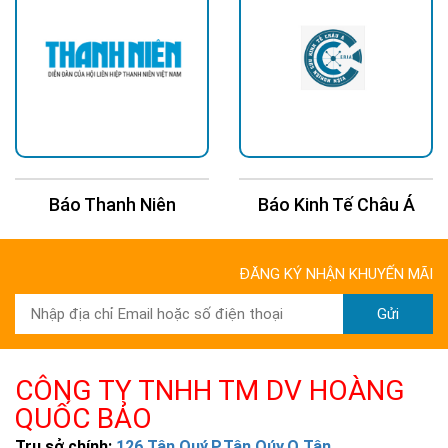
Báo Thanh Niên
Báo Kinh Tế Châu Á
ĐĂNG KÝ NHẬN KHUYẾN MÃI
Gửi
CÔNG TY TNHH TM DV HOÀNG
QUỐC BẢO
Trụ sở chính:
126 Tân Quý,P.Tân Qúy,Q.Tân