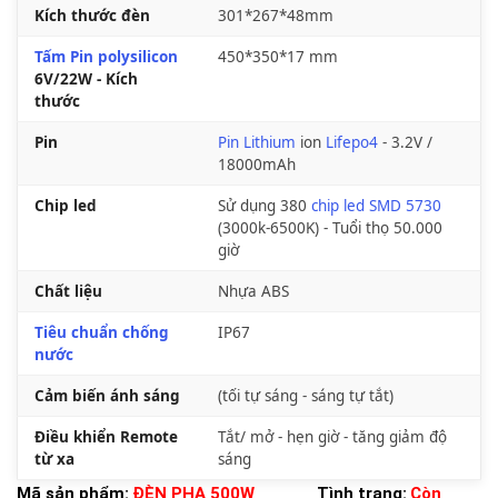
Kích thước đèn
301*267*48mm
Tấm Pin polysilicon
450*350*17 mm
6V/22W - Kích
thước
Pin
Pin Lithium
ion
Lifepo4
- 3.2V /
18000mAh
Chip led
Sử dụng 380
chip led SMD 5730
(3000k-6500K) - Tuổi thọ 50.000
giờ
Chất liệu
Nhựa ABS
Tiêu chuẩn chống
IP67
nước
Cảm biến ánh sáng
(tối tự sáng - sáng tự tắt)
Điều khiển Remote
Tắt/ mở - hẹn giờ - tăng giảm độ
từ xa
sáng
Mã sản phẩm:
ĐÈN PHA 500W
Tình trạng:
Còn