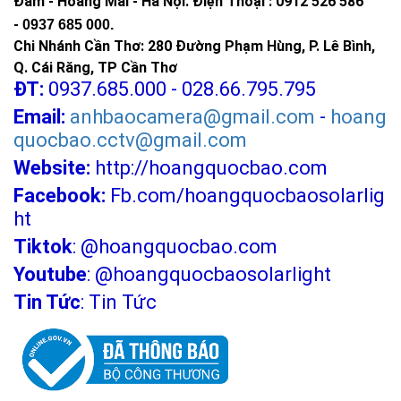
Đàm - Hoàng Mai - Hà Nội.
Điện Thoại : 0912 526 586
-
0937 685 000.
Chi Nhánh Cần Thơ: 280 Đường Phạm Hùng, P. Lê Bình,
Q. Cái Răng, TP Cần Thơ
ĐT:
0937.685.000 - 028.66.795.795
Email:
anhbaocamera@gmail.com
-
hoang
quocbao.cctv@gmail.com
>>> Xem thêm:
Website:
http://hoangquocbao.com
Đèn năng lượng mặt trời
BH 5 năm chỉ từ
345k.
Facebook:
Fb.com/hoangquocbaosolarlig
Đèn năng lượng mặt trời 300w
chính hãng,
ht
giá tốt
Tiktok
:
@hoangquocbao.com
Đèn năng lượng mặt trời 500w
, tấm pin lớn
Youtube
:
@hoangquocbaosolarlight
Đèn năng lượng mặt trời sân vườn
độ sáng
mạnh
Tin Tức
:
Tin Tức
Đèn trụ cổng năng lượng mặt trời
giá tốt, độ
sáng cao
Đèn năng lượng mặt trời 1000w
tấm pin lớn,
độ sáng mạnh, bảo hành 5 năm