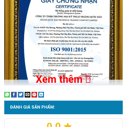
Xem thêm
Thông số kỹ thuật:
Công suất: 500W
Kích thước đèn: 301*267*48mm
Tấm Pin: polysilicon 6V/22W - Kích thước: 450*350*17 mm
ĐÁNH GIÁ SẢN PHẨM:
Pin: Lithium ion Lifepo4 - 3.2V / 18000mAh
Sử dụng 380 chip led SMD 5730 (3000k-6500K) - Tuổi thọ
0.0
Chứng nhận ISO 9001:2015