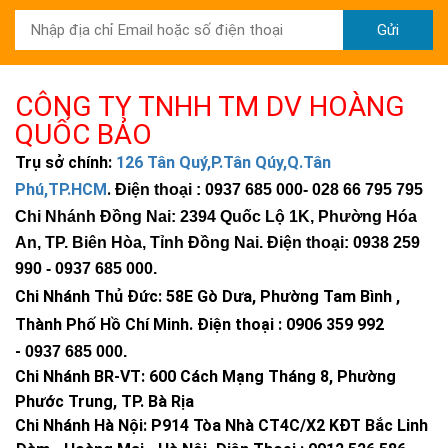
Gửi
CÔNG TY TNHH TM DV HOÀNG
QUỐC BẢO
Trụ sở chính:
126 Tân Quý,P.Tân Qúy,Q.Tân
Phú,TP.HCM
.
Điện thoại : 0937 685 000
- 028 66 795 795
Chi Nhánh Đồng Nai: 2394 Quốc Lộ 1K, Phường Hóa
An, TP. Biên Hòa, Tỉnh Đồng Nai. Điện thoại: 0938 259
990 -
0937 685 000
.
Chi Nhánh Thủ Đức:
58E Gò Dưa, Phường Tam Bình ,
Thành Phố Hồ Chí Minh
.
Điện thoại : 0906 359 992
-
0937 685 000
.
Chi Nhánh BR-VT:
600 Cách Mạng Tháng 8, Phường
Phước Trung, TP. Bà Rịa
Chi Nhánh Hà Nội: P914 Tòa Nhà CT4C/X2 KĐT Bắc Linh