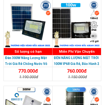
SẢN PHẨM CHẤT LƯỢNG - DỊCH VỤ TIN DÙNG LẦN VII - 2020
35%
33%
Số lượng có hạn
Miễn Phí Vận Chuyển
Đèn 300W Năng Lượng Mặt
ĐÈN NĂNG LƯỢNG MẶT TRỜI
Trời Giá Rẻ Chống Nước Vỏ
100W IP68 Giá Rẻ, Bảo Hành 2
Nhôm Đúc
Năm
770.000đ
760.000đ
1.190.000đ
1.150.000đ
Chi Tiết
Đặt Mua
Chi Tiết
Đặt Mua
37%
34%