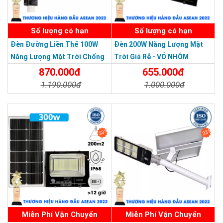
SẢN PHẨM DỊCH VỤ CHẤT LƯỢNG ASEAN 2019
Số lượng có hạn
Số lượng có hạn
Đèn Đường Liền Thể 100W
Đèn 200W Năng Lượng Mặt
Năng Lượng Mặt Trời Chống
Trời Giá Rẻ - VỎ NHÔM
Nước Giá Rẻ
870.000đ
655.000đ
1.190.000đ
1.000.000đ
Chi Tiết
Đặt Mua
Chi Tiết
Đặt Mua
33%
23%
An tâm mua hàng với phiếu bảo hành chính
hãng
Miễn Phí Vận Chuyển
Miễn Phí Vận Chuyển
Thương hiệu dẫn đầu Việt Nam 2023