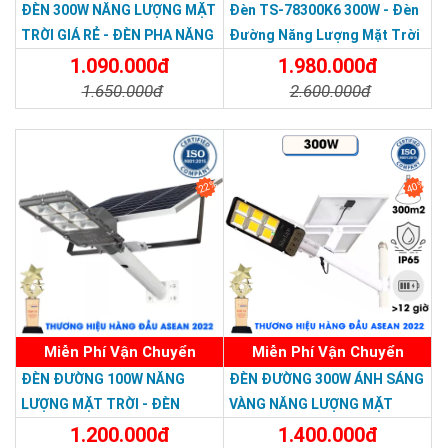
ĐÈN 300W NĂNG LƯỢNG MẶT
Đèn TS-78300K6 300W - Đèn
TRỜI GIÁ RẺ - ĐÈN PHA NĂNG
Đường Năng Lượng Mặt Trời
LƯỢNG MẶT TRỜI 300W MẪU
300W TS-78300K6 - Solar
1.090.000đ
1.980.000đ
MỚI
Light 300W
1.650.000đ
2.600.000đ
Công ty Hoàng Quốc Bảo
được biết đến từ năm 2008, là nhà
Chi Tiết
Đặt Mua
Chi Tiết
Đặt Mua
nhập khẩu và phân phối đèn năng lượng mặt trời hàng đầu uy
tín tại Việt Nam. Công ty Chúng tôi hợp tác bởi dây chuyền sản
22%
40%
xuất công nghệ hiện đại, kỹ thuật tiên tiến, đảm bảo mọi sản
phẩm đều phải đạt đến các tiêu chí chất lượng trước khi được
đưa ra thị trường.
CÔNG TY TNHH TM KT HOÀNG QUỐC BẢO
Hotline: 0937.685.000
Trụ sở chính: 126 Tân Quý, P.Tân Quý, Q.Tân Phú, TP.HCM
Miễn Phí Vận Chuyển
Miễn Phí Vận Chuyển
Chi Nhánh Thủ Đức: 307 Quốc lộ 13 Phường Hiệp Bình Phước ,
ĐÈN ĐƯỜNG 100W NĂNG
ĐÈN ĐƯỜNG 300W ÁNH SÁNG
Thành Phố Thủ Đức.
LƯỢNG MẶT TRỜI - ĐÈN
VÀNG NĂNG LƯỢNG MẶT
Chi Nhánh Đồng Nai: 2394 Quốc Lộ 1K, Phường Hoá An, TP.
ĐƯỜNG NĂNG LƯỢNG MẶT
TRỜI - Solar Light 300W
1.200.000đ
1.400.000đ
Biên Hoà, Tỉnh Đồng Nai