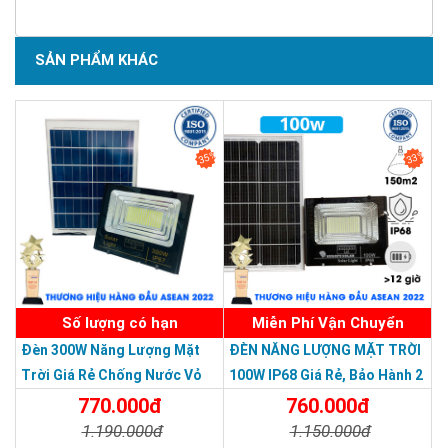
Khả năng chống nước, chống bụi, chống mưa bão mạnh mẽ.
SẢN PHẨM KHÁC
SẢN PHẨM CHẤT LƯỢNG - DỊCH VỤ TIN DÙNG LẦN VII - 2020
35%
33%
Số lượng có hạn
Miễn Phí Vận Chuyển
Đèn 300W Năng Lượng Mặt
ĐÈN NĂNG LƯỢNG MẶT TRỜI
Trời Giá Rẻ Chống Nước Vỏ
100W IP68 Giá Rẻ, Bảo Hành 2
Nhôm Đúc
Năm
770.000đ
760.000đ
1.190.000đ
1.150.000đ