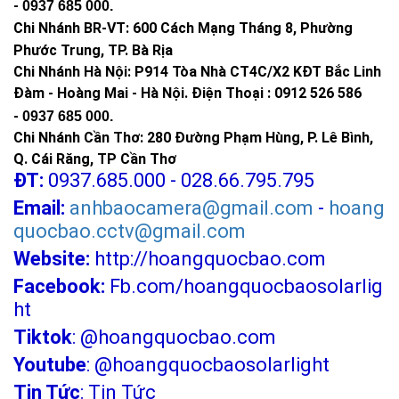
-
0937 685 000
.
Công suất: 500W - Đèn led hiển thị báo sạc , cảnh báo
Chi Nhánh BR-VT:
600 Cách Mạng Tháng 8, Phường
kích thước đèn : 373 * 303 * 62mm
Phước Trung, TP. Bà Rịa
Bảng điều khiển năng lượng mặt trời: Monocrystalline
Chi Nhánh Hà Nội: P914 Tòa Nhà CT4C/X2 KĐT Bắc Linh
Silicon (6V/80W). Hiệu Suất sạc nhanh.
Đàm - Hoàng Mai - Hà Nội.
Điện Thoại : 0912 526 586
Kích thước tấm pin năng lượng mặt trời 825*515*25mm.
-
0937 685 000.
Pin Lithium ion Lifepo4 -6,4V
Chi Nhánh Cần Thơ: 280 Đường Phạm Hùng, P. Lê Bình,
36.000mAh(3,2V72.000MAH)
Q. Cái Răng, TP Cần Thơ
Sử dụng chip 238 LED 5054 siêu sáng - Tuổi thọ 50.000
ĐT:
0937.685.000 - 028.66.795.795
giờ
Email:
anhbaocamera@gmail.com
-
hoang
Ánh sáng trắng - Góc chiếu sáng rộng 160 độ
quocbao.cctv@gmail.com
Chất liệu: Nhôm đúc nguyên khối + kính cường lực
Website:
http://hoangquocbao.com
Tiêu chuẩn chống nước: IP67
Cảm biến ánh sáng ( tối tự sáng - sáng tự tắt)
Facebook:
Fb.com/hoangquocbaosolarlig
Điều khiển Remote từ xa : tắt/ mở - hẹn giờ - tăng giảm
ht
độ sáng
Tiktok
:
@hoangquocbao.com
Thời gian sạc: 5 giờ
Youtube
:
@hoangquocbaosolarlight
Thời gian chiếu sáng > 12 giờ
Bảo hành 2 năm
Tin Tức
:
Tin Tức