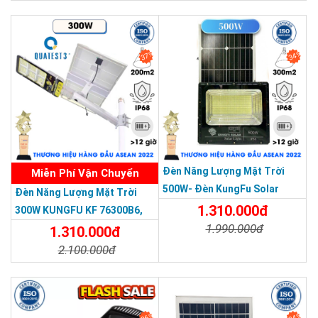
Chi Tiết
Đặt Mua
Chi Tiết
Đặt Mua
Tấm pin Monocrystalline Hiệu suất sạc nhanh.
37%
34%
Mang lại hiệu suất chuyển đổi cao, tấm pin diện tích lớn giúp
THƯƠNG HIỆU HÀNG ĐẦU ASEAN 2022
hấp thụ nhiều ánh sáng hơn cho nhiều điện năng hơn.
Độ bền cao, có khả năng chịu được thời tiết khắc nghiệt.
Tuổi thọ có thể lên đến 15 năm.
Đèn Năng Lượng Mặt Trời
Miễn Phí Vận Chuyển
500W- Đèn KungFu Solar
Đèn Năng Lượng Mặt Trời
Năng Lượng Mặt Trời 500W,IP
1.310.000đ
300W KUNGFU KF 76300B6,
67 Loại Lớn
1.990.000đ
IP68, Bảng Giá 2026
1.310.000đ
2.100.000đ
Chi Tiết
Đặt Mua
Chi Tiết
Đặt Mua
26%
34%