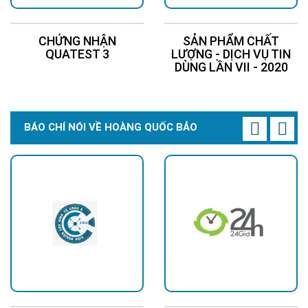
CHỨNG NHẬN
SẢN PHẨM CHẤT
QUATEST 3
LƯỢNG - DỊCH VỤ TIN
DÙNG LẦN VII - 2020
Ứng dụng đa dạng trong đời sống:
Lắp đặt chiếu sáng trong nhà
Lắp mái nhà và tường để chiếu sáng xung quanh
BÁO CHÍ NÓI VỀ HOÀNG QUỐC BẢO
Chiếu sáng các khu vực ngóc ngách, lối nhỏ nguy hiểm
Chiếu sáng sân vườn, hồ nước
Chung cư, xí nghiệp, khu vui chơi, bãi đổ xe
Khu công cộng