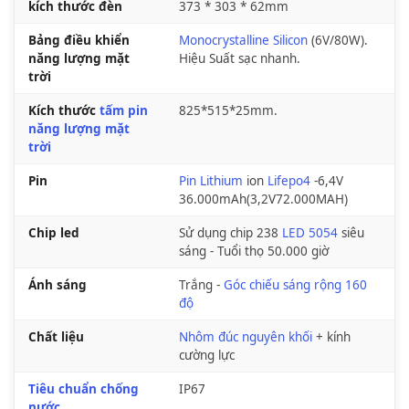
kích thước đèn
373 * 303 * 62mm
Bảng điều khiển
Monocrystalline Silicon
(6V/80W).
năng lượng mặt
Hiệu Suất sạc nhanh.
trời
Kích thước
tấm pin
825*515*25mm.
năng lượng mặt
trời
Pin
Pin Lithium
ion
Lifepo4
-6,4V
36.000mAh(3,2V72.000MAH)
Chip led
Sử dụng chip 238
LED 5054
siêu
sáng - Tuổi thọ 50.000 giờ
Ánh sáng
Trắng -
Góc chiếu sáng rộng 160
độ
Chất liệu
Nhôm đúc nguyên khối
+ kính
cường lực
Tiêu chuẩn chống
IP67
nước