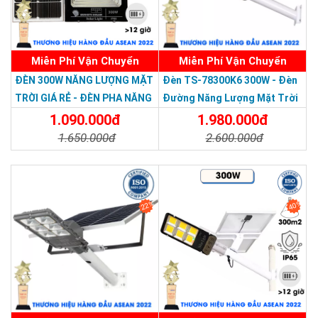
Miễn Phí Vận Chuyển
Miễn Phí Vận Chuyển
Thương hiệu dẫn đầu Việt Nam 2023
ĐÈN 300W NĂNG LƯỢNG MẶT
Đèn TS-78300K6 300W - Đèn
TRỜI GIÁ RẺ - ĐÈN PHA NĂNG
Đường Năng Lượng Mặt Trời
LƯỢNG MẶT TRỜI 300W MẪU
300W TS-78300K6 - Solar
1.090.000đ
1.980.000đ
MỚI
Light 300W
1.650.000đ
2.600.000đ
Chi Tiết
Đặt Mua
Chi Tiết
Đặt Mua
22%
40%