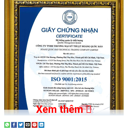
Tự động cảm ứng ánh sáng thông minh
Khi có nắng rọi vào tấm pin thì đèn sẽ ở chế độ sạc, khi sạc thì
đèn sẽ tắt. Ngược lại, khi không có ánh sáng thì đèn sẽ bật
sáng.
Vì vậy, khi trời tối đèn sẽ tự động bật và khi trời sáng sẽ tự
động tắt.
Xem thêm