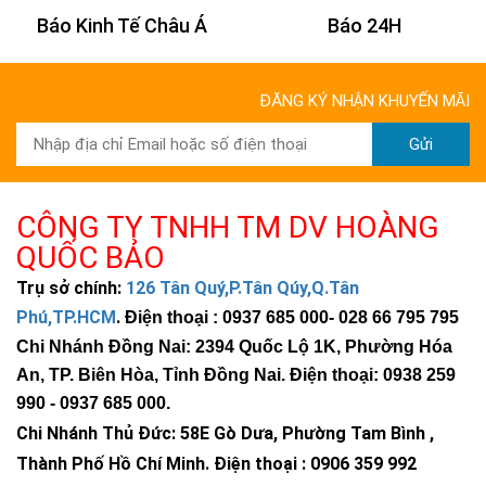
Báo Kinh Tế Châu Á
Báo 24H
ĐĂNG KÝ NHẬN KHUYẾN MÃI
Gửi
CÔNG TY TNHH TM DV HOÀNG
QUỐC BẢO
Trụ sở chính:
126 Tân Quý,P.Tân Qúy,Q.Tân
Phú,TP.HCM
.
Điện thoại : 0937 685 000
- 028 66 795 795
Chi Nhánh Đồng Nai: 2394 Quốc Lộ 1K, Phường Hóa
An, TP. Biên Hòa, Tỉnh Đồng Nai. Điện thoại: 0938 259
>>> Xem thêm:
Đèn năng lượng mặt trời
BH 5
990 -
0937 685 000
.
năm chỉ từ 345k.
Chi Nhánh Thủ Đức:
58E Gò Dưa, Phường Tam Bình ,
Thành Phố Hồ Chí Minh
.
Điện thoại : 0906 359 992
Thông số kỹ thuật