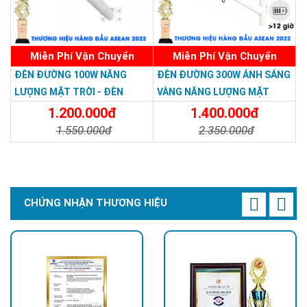
Miễn Phí Vận Chuyển
Miễn Phí Vận Chuyển
Trang bị Chip LED 5054 siêu sáng
ĐÈN ĐƯỜNG 100W NĂNG
ĐÈN ĐƯỜNG 300W ÁNH SÁNG
Chip LED 5054 có hiệu suất cao, cho ra nhiều ánh sáng hơn và
LƯỢNG MẶT TRỜI - ĐÈN
VÀNG NĂNG LƯỢNG MẶT
độ sáng cũng cao hơn so với các chip LED nhỏ, khả năng quản
ĐƯỜNG NĂNG LƯỢNG MẶT
TRỜI - Solar Light 300W
1.200.000đ
1.400.000đ
lý nhiệt tốt, giảm tiêu thụ năng lượng khi sử dụng.
TRỜI 100W GIÁ RẺ - Solar
1.550.000đ
2.350.000đ
Tuổi thọ led 50.000 giờ.
Light 100W
Chi Tiết
Đặt Mua
Chi Tiết
Đặt Mua
CHỨNG NHẬN THƯƠNG HIỆU