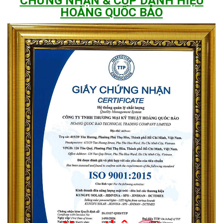
CHỨNG NHẬN & CÚP DANH HIỆU
HOÀNG QUỐC BẢO
Tự động cảm ứng ánh sáng thông minh
Khi có nắng rọi vào tấm pin thì đèn sẽ ở chế độ sạc, khi sạc thì
đèn sẽ tắt. Ngược lại, khi không có ánh sáng thì đèn sẽ bật
sáng.
Vì vậy, khi trời tối đèn sẽ tự động bật và khi trời sáng sẽ tự
động tắt.