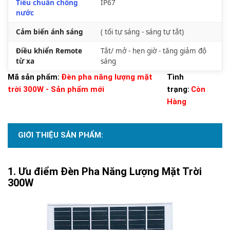
Tiêu chuẩn chống
IP67
nước
Cảm biến ánh sáng
( tối tự sáng - sáng tự tắt)
Điều khiển Remote
Tắt/ mở - hẹn giờ - tăng giảm độ
từ xa
sáng
Mã sản phẩm:
Đèn pha năng lượng mặt
Tình
trời 300W - Sản phẩm mới
trạng:
Còn
Hàng
GIỚI THIỆU SẢN PHẨM:
Ưu điểm Đèn Pha Năng Lượng Mặt Trời
300W