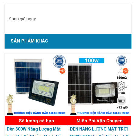
Đánh giá ngay
Tiêu chuẩn chống nước IP67
Khả năng chống nước, chống bụi, chống mưa bão mạnh mẽ.
SẢN PHẨM KHÁC
SẢN PHẨM CHẤT LƯỢNG - DỊCH VỤ TIN DÙNG LẦN VII - 2020
35%
33%
Số lượng có hạn
Miễn Phí Vận Chuyển
Đèn 300W Năng Lượng Mặt
ĐÈN NĂNG LƯỢNG MẶT TRỜI