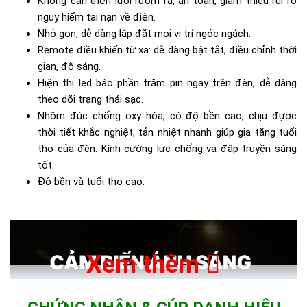
Không cần điện lưới rườm rà, an toàn, giảm thiểu rủi ro
nguy hiểm tai nạn về điện.
Nhỏ gọn, dễ dàng lắp đặt mọi vị trí ngóc ngách.
Remote điều khiển từ xa: dễ dàng bật tắt, điều chỉnh thời
gian, độ sáng.
Hiện thị led báo phần trăm pin ngay trên đèn, dễ dàng
theo dõi trạng thái sạc.
Nhôm đúc chống oxy hóa, có độ bền cao, chịu đựợc
thời tiết khắc nghiệt, tản nhiệt nhanh giúp gia tăng tuổi
thọ của đèn. Kính cường lực chống va đập truyền sáng
tốt.
Độ bền và tuổi thọ cao.
Xem thêm