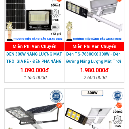
nước, gây cháy nổ.
Miễn Phí Vận Chuyển
Miễn Phí Vận Chuyển
Thương hiệu dẫn đầu Việt Nam 2023
ĐÈN 300W NĂNG LƯỢNG MẶT
Đèn TS-78300K6 300W - Đèn
TRỜI GIÁ RẺ - ĐÈN PHA NĂNG
Đường Năng Lượng Mặt Trời
LƯỢNG MẶT TRỜI 300W MẪU
300W TS-78300K6 - Solar
1.090.000đ
1.980.000đ
MỚI
Light 300W
1.650.000đ
2.600.000đ
Chi Tiết
Đặt Mua
Chi Tiết
Đặt Mua
22%
40%