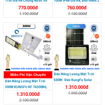
Trời Giá Rẻ Chống Nước Vỏ
100W IP68 Giá Rẻ, Bảo Hành 2
Nhôm Đúc
Năm
770.000đ
760.000đ
1.190.000đ
1.150.000đ
Chi Tiết
Đặt Mua
Chi Tiết
Đặt Mua
37%
34%
Tấm pin Monocrystalline Hiệu suất sạc nhanh.
THƯƠNG HIỆU HÀNG ĐẦU ASEAN 2022
Mang lại hiệu suất chuyển đổi cao, tấm pin diện tích lớn giúp
hấp thụ nhiều ánh sáng hơn cho nhiều điện năng hơn.
Độ bền cao, có khả năng chịu được thời tiết khắc nghiệt.
Tuổi thọ có thể lên đến 15 năm.
Đèn Năng Lượng Mặt Trời
Miễn Phí Vận Chuyển
500W- Đèn KungFu Solar
Đèn Năng Lượng Mặt Trời
Năng Lượng Mặt Trời 500W,IP
1.310.000đ
300W KUNGFU KF 76300B6,
67 Loại Lớn
1.990.000đ
IP68, Bảng Giá 2026
1.310.000đ
2.100.000đ
Chi Tiết
Đặt Mua