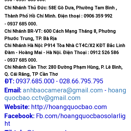
Chi Nhánh Thủ Đức:
58E Gò Dưa, Phường Tam Bình ,
Thành Phố Hồ Chí Minh
.
Điện thoại : 0906 359 992
-
0937 685 000
.
Chi Nhánh BR-VT:
600 Cách Mạng Tháng 8, Phường
Phước Trung, TP. Bà Rịa
Chi Nhánh Hà Nội: P914 Tòa Nhà CT4C/X2 KĐT Bắc Linh
Đàm - Hoàng Mai - Hà Nội.
Điện Thoại : 0912 526 586
-
0937 685 000.
Chi Nhánh Cần Thơ: 280 Đường Phạm Hùng, P. Lê Bình,
Q. Cái Răng, TP Cần Thơ
ĐT:
0937.685.000 - 028.66.795.795
Email:
anhbaocamera@gmail.com
-
hoang
quocbao.cctv@gmail.com
Website:
http://hoangquocbao.com
Facebook:
Fb.com/hoangquocbaosolarlig
ht