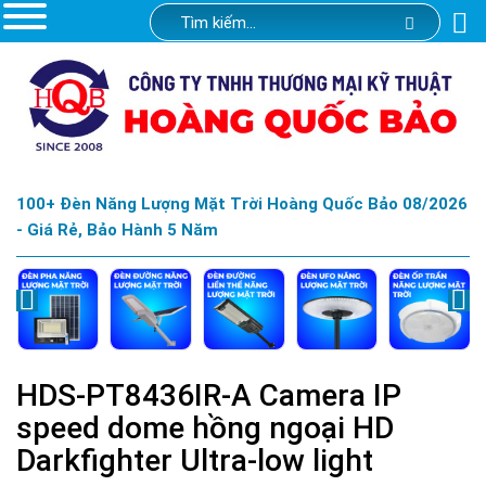
100+ Đèn Năng Lượng Mặt Trời Hoàng Quốc Bảo 08/2026
- Giá Rẻ, Bảo Hành 5 Năm
HDS-PT8436IR-A Camera IP
speed dome hồng ngoại HD
Darkfighter Ultra-low light