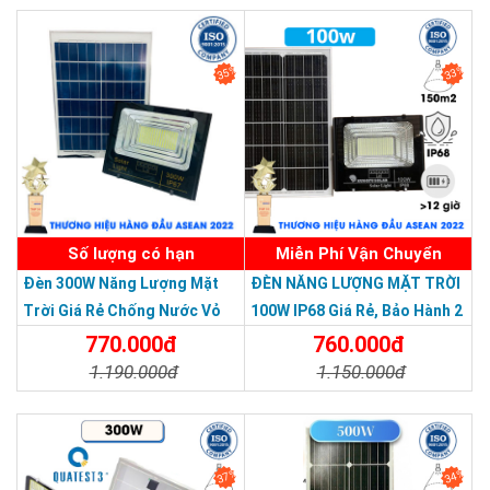
SẢN PHẨM CHẤT LƯỢNG - DỊCH VỤ TIN DÙNG LẦN VII - 2020
35%
33%
Số lượng có hạn
Miễn Phí Vận Chuyển
Đèn 300W Năng Lượng Mặt
ĐÈN NĂNG LƯỢNG MẶT TRỜI
Trời Giá Rẻ Chống Nước Vỏ
100W IP68 Giá Rẻ, Bảo Hành 2
Nhôm Đúc
Năm
770.000đ
760.000đ
1.190.000đ
1.150.000đ
Chi Tiết
Đặt Mua
Chi Tiết
Đặt Mua
37%
34%