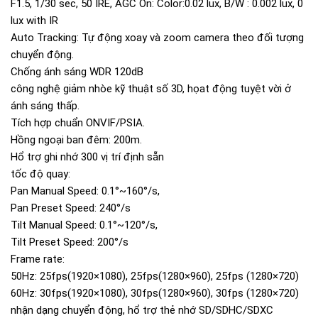
F1.5, 1/30 sec, 50 IRE, AGC On: Color:0.02 lux, B/W : 0.002 lux, 0
lux with IR
Auto Tracking: Tự động xoay và zoom camera theo đối tượng
chuyển động.
Chống ánh sáng WDR 120dB
công nghệ giảm nhòe kỹ thuật số 3D, họat động tuyệt vời ở
ánh sáng thấp.
Tích hợp chuẩn ONVIF/PSIA.
Hồng ngoại ban đêm: 200m.
Hổ trợ ghi nhớ 300 vị trí định sẵn
tốc độ quay:
Pan Manual Speed: 0.1°~160°/s,
Pan Preset Speed: 240°/s
Tilt Manual Speed: 0.1°~120°/s,
Tilt Preset Speed: 200°/s
Frame rate:
50Hz: 25fps(1920×1080), 25fps(1280×960), 25fps (1280×720)
60Hz: 30fps(1920×1080), 30fps(1280×960), 30fps (1280×720)
nhận dạng chuyển động, hổ trợ thẻ nhớ SD/SDHC/SDXC