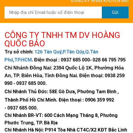
ĐĂNG KÝ NHẬN KHUYẾN MÃI
Gửi
CÔNG TY TNHH TM DV HOÀNG
QUỐC BẢO
Trụ sở chính:
126 Tân Quý,P.Tân Qúy,Q.Tân
Phú,TP.HCM
.
Điện thoại : 0937 685 000
- 028 66 795 795
Chi Nhánh Đồng Nai: 2394 Quốc Lộ 1K, Phường Hóa
An, TP. Biên Hòa, Tỉnh Đồng Nai. Điện thoại: 0938 259
990 -
0937 685 000
.
Chi Nhánh Thủ Đức:
58E Gò Dưa, Phường Tam Bình ,
Thành Phố Hồ Chí Minh
.
Điện thoại : 0906 359 992
-
0937 685 000
.
Chi Nhánh BR-VT:
600 Cách Mạng Tháng 8, Phường
Phước Trung, TP. Bà Rịa
Chi Nhánh Hà Nội: P914 Tòa Nhà CT4C/X2 KĐT Bắc Linh