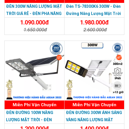
Thương hiệu dẫn đầu Việt Nam 2023
ĐÈN 300W NĂNG LƯỢNG MẶT
Đèn TS-78300K6 300W - Đèn
TRỜI GIÁ RẺ - ĐÈN PHA NĂNG
Đường Năng Lượng Mặt Trời
LƯỢNG MẶT TRỜI 300W MẪU
300W TS-78300K6 - Solar
1.090.000đ
1.980.000đ
MỚI
Light 300W
1.650.000đ
2.600.000đ
Chi Tiết
Đặt Mua
Chi Tiết
Đặt Mua
22%
40%
Miễn Phí Vận Chuyển
Miễn Phí Vận Chuyển
ĐÈN ĐƯỜNG 100W NĂNG
ĐÈN ĐƯỜNG 300W ÁNH SÁNG
LƯỢNG MẶT TRỜI - ĐÈN
VÀNG NĂNG LƯỢNG MẶT
ĐƯỜNG NĂNG LƯỢNG MẶT
TRỜI - Solar Light 300W
1.200.000đ
1.400.000đ