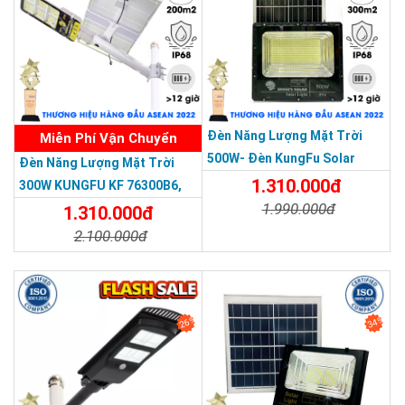
THƯƠNG HIỆU HÀNG ĐẦU ASEAN 2022
Đèn Năng Lượng Mặt Trời
Miễn Phí Vận Chuyển
500W- Đèn KungFu Solar
Đèn Năng Lượng Mặt Trời
Năng Lượng Mặt Trời 500W,IP
1.310.000đ
300W KUNGFU KF 76300B6,
67 Loại Lớn
1.990.000đ
IP68, Bảng Giá 2026
1.310.000đ
2.100.000đ
Chi Tiết
Đặt Mua
Chi Tiết
Đặt Mua
26%
34%