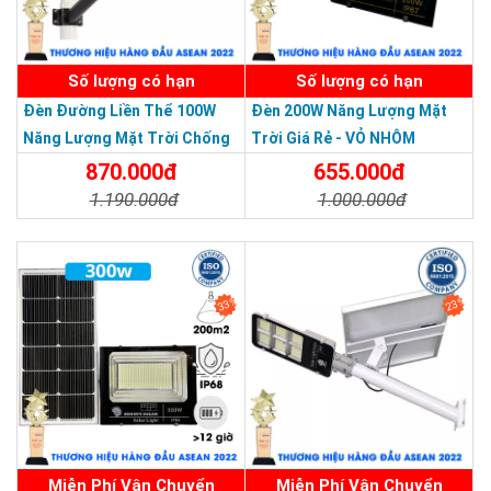
SẢN PHẨM DỊCH VỤ CHẤT LƯỢNG ASEAN 2019
Số lượng có hạn
Số lượng có hạn
Đèn Đường Liền Thể 100W
Đèn 200W Năng Lượng Mặt
Năng Lượng Mặt Trời Chống
Trời Giá Rẻ - VỎ NHÔM
Nước Giá Rẻ
870.000đ
655.000đ
1.190.000đ
1.000.000đ
Chi Tiết
Đặt Mua
Chi Tiết
Đặt Mua
33%
23%
Miễn Phí Vận Chuyển
Miễn Phí Vận Chuyển