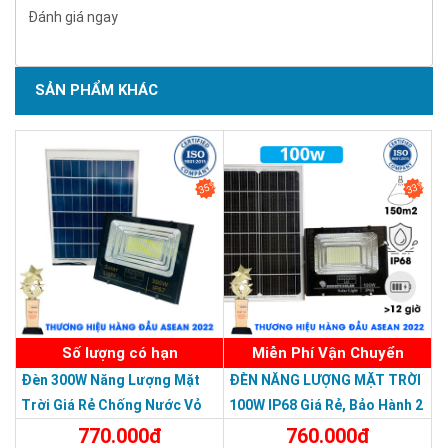
Đánh giá ngay
SẢN PHẨM KHÁC
SẢN PHẨM CHẤT LƯỢNG - DỊCH VỤ TIN DÙNG LẦN VII - 2020
35%
33%
Số lượng có hạn
Miễn Phí Vận Chuyển
Đèn 300W Năng Lượng Mặt
ĐÈN NĂNG LƯỢNG MẶT TRỜI
Trời Giá Rẻ Chống Nước Vỏ
100W IP68 Giá Rẻ, Bảo Hành 2
Nhôm Đúc
Năm
770.000đ
760.000đ