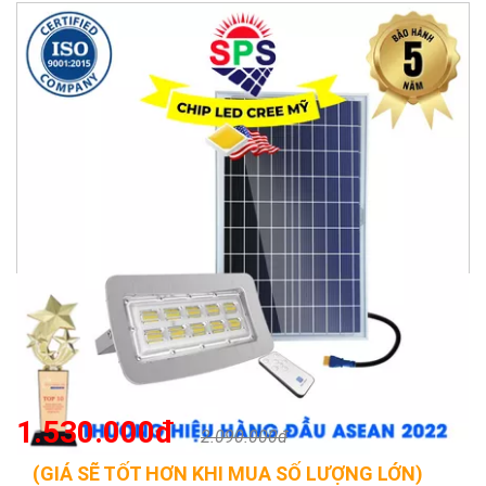
1.530.000đ
2.090.000đ
(GIÁ SẼ TỐT HƠN KHI MUA SỐ LƯỢNG LỚN)