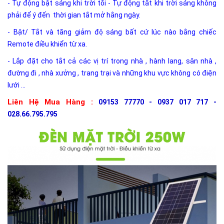
- Tự động bật sáng khi trời tối - Tự động tắt khi trời sáng không
phải để ý đến thời gian tắt mở hằng ngày.
- Bật/ Tắt và tăng giảm độ sáng bất cứ lúc nào bằng chiếc
Remote điều khiển từ xa.
- Lắp đặt cho tắt cả các vị trí trong nhà , hành lang, sân nhà ,
đường đi , nhà xưởng , trang trại và những khu vực không có điện
lưới ...
Liên Hệ Mua Hàng :
09153 77770 - 0937 017 717 -
028.66.795.795