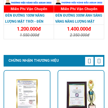
Miễn Phí Vận Chuyển
Miễn Phí Vận Chuyển
ĐÈN ĐƯỜNG 100W NĂNG
ĐÈN ĐƯỜNG 300W ÁNH SÁNG
LƯỢNG MẶT TRỜI - ĐÈN
VÀNG NĂNG LƯỢNG MẶT
ĐƯỜNG NĂNG LƯỢNG MẶT
TRỜI - Solar Light 300W
1.200.000đ
1.400.000đ
TRỜI 100W GIÁ RẺ - Solar
1.550.000đ
2.350.000đ
Light 100W
Chi Tiết
Đặt Mua
Chi Tiết
Đặt Mua
CHỨNG NHẬN THƯƠNG HIỆU