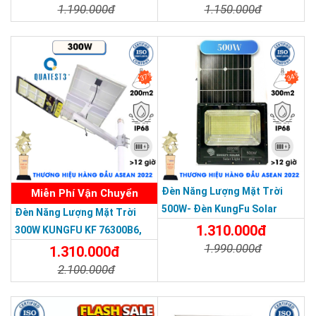
1.190.000đ
1.150.000đ
Chi Tiết
Đặt Mua
Chi Tiết
Đặt Mua
37%
34%
THƯƠNG HIỆU HÀNG ĐẦU ASEAN 2022
Đèn Năng Lượng Mặt Trời
Miễn Phí Vận Chuyển
500W- Đèn KungFu Solar
Đèn Năng Lượng Mặt Trời
Năng Lượng Mặt Trời 500W,IP
1.310.000đ
300W KUNGFU KF 76300B6,
67 Loại Lớn
1.990.000đ
IP68, Bảng Giá 2026
1.310.000đ
2.100.000đ
Chi Tiết
Đặt Mua
Chi Tiết
Đặt Mua