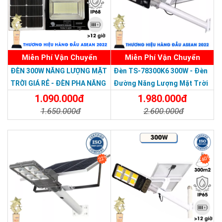
Miễn Phí Vận Chuyển
Miễn Phí Vận Chuyển
Thương hiệu dẫn đầu Việt Nam 2023
ĐÈN 300W NĂNG LƯỢNG MẶT
Đèn TS-78300K6 300W - Đèn
TRỜI GIÁ RẺ - ĐÈN PHA NĂNG
Đường Năng Lượng Mặt Trời
LƯỢNG MẶT TRỜI 300W MẪU
300W TS-78300K6 - Solar
1.090.000đ
1.980.000đ
MỚI
Light 300W
1.650.000đ
2.600.000đ
Chi Tiết
Đặt Mua
Chi Tiết
Đặt Mua
22%
40%