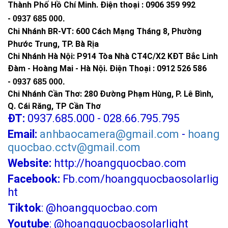
Thành Phố Hồ Chí Minh
.
Điện thoại : 0906 359 992
-
0937 685 000
.
Chi Nhánh BR-VT:
600 Cách Mạng Tháng 8, Phường
Phước Trung, TP. Bà Rịa
Chi Nhánh Hà Nội: P914 Tòa Nhà CT4C/X2 KĐT Bắc Linh
Đàm - Hoàng Mai - Hà Nội.
Điện Thoại : 0912 526 586
-
0937 685 000.
Chi Nhánh Cần Thơ: 280 Đường Phạm Hùng, P. Lê Bình,
Q. Cái Răng, TP Cần Thơ
ĐT:
0937.685.000 - 028.66.795.795
Email:
anhbaocamera@gmail.com
-
hoang
quocbao.cctv@gmail.com
Thông số kỹ thuật
Website:
http://hoangquocbao.com
Đèn năng lượng mặt trời cao cấp 250W
Facebook:
Fb.com/hoangquocbaosolarlig
Tấm Pin polysilicon 5V 50W thời gian sử dụng 25 năm.
ht
Pin: Lithium ion Lifepo4 - 3.2V / 30000MAH tổi thọ lên đến 12
Tiktok
:
@hoangquocbao.com
năm.
Youtube
:
@hoangquocbaosolarlight
ĐÈN: SMD, 1800lumen