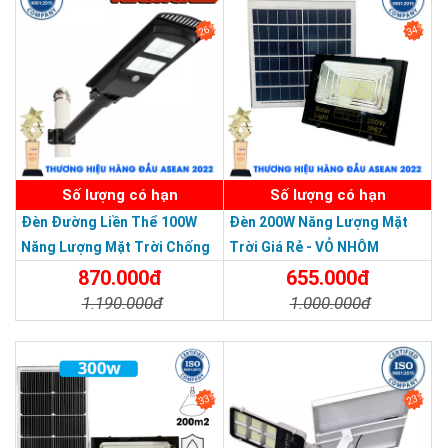
26%
34%
SẢN PHẨM DỊCH VỤ CHẤT LƯỢNG ASEAN 2019
Số lượng có hạn
Số lượng có hạn
Đèn Đường Liền Thể 100W
Đèn 200W Năng Lượng Mặt
Năng Lượng Mặt Trời Chống
Trời Giá Rẻ - VỎ NHÔM
Nước Giá Rẻ
870.000đ
655.000đ
1.190.000đ
1.000.000đ
Chi Tiết
Đặt Mua
Chi Tiết
Đặt Mua
33%
23%