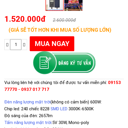
1.520.000đ
2.600.000đ
(GIÁ SẼ TỐT HƠN KHI MUA SỐ LƯỢNG LỚN)
Vui lòng liên hệ với chúng tôi để được tư vấn miễn phí:
09153
77770 - 0937 017 717
Đèn năng lượng mặt trời
(không có cảm biến) 600W:
Chip led: 240 chiếc 8228
SMD LED
3000K-6500K
Độ sáng của đèn: 2657lm
Tấm năng lượng mặt trời
:5V 30W, Mono-poly