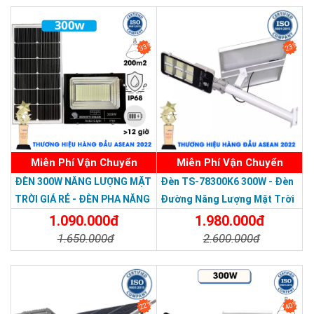
Chi Tiết
Đặt Mua
Chi Tiết
Đặt Mua
33%
23%
Miễn Phí Vận Chuyển
Miễn Phí Vận Chuyển
Thương hiệu dẫn đầu Việt Nam 2023
ĐÈN 300W NĂNG LƯỢNG MẶT
Đèn TS-78300K6 300W - Đèn
TRỜI GIÁ RẺ - ĐÈN PHA NĂNG
Đường Năng Lượng Mặt Trời
LƯỢNG MẶT TRỜI 300W MẪU
300W TS-78300K6 - Solar
1.090.000đ
1.980.000đ
MỚI
Light 300W
1.650.000đ
2.600.000đ
Chi Tiết
Đặt Mua
Chi Tiết
Đặt Mua
22%
40%