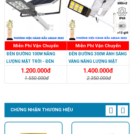
Miễn Phí Vận Chuyển
Miễn Phí Vận Chuyển
ĐÈN ĐƯỜNG 100W NĂNG
ĐÈN ĐƯỜNG 300W ÁNH SÁNG
LƯỢNG MẶT TRỜI - ĐÈN
VÀNG NĂNG LƯỢNG MẶT
ĐƯỜNG NĂNG LƯỢNG MẶT
TRỜI - Solar Light 300W
1.200.000đ
1.400.000đ
TRỜI 100W GIÁ RẺ - Solar
1.550.000đ
2.350.000đ
Light 100W
Chi Tiết
Đặt Mua
Chi Tiết
Đặt Mua
CHỨNG NHẬN THƯƠNG HIỆU