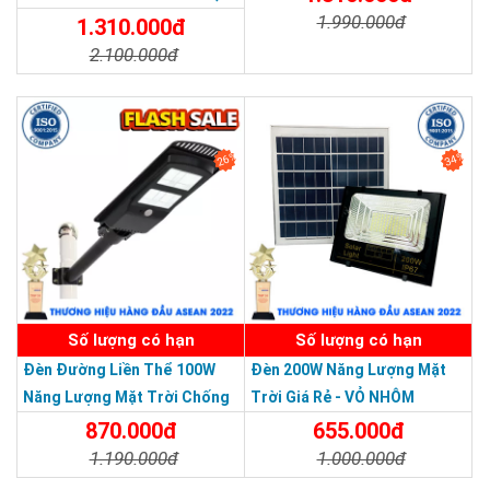
PHƯỚC , Thành Phố Thủ Đức
67 Loại Lớn
1.990.000đ
IP68, Bảng Giá 2026
1.310.000đ
Chi Nhánh Đồng Nai: 2394 Quốc Lộ 1K, Phường Hoá An, TP. Biên
2.100.000đ
Chi Tiết
Đặt Mua
Hoà, Tỉnh Đồng Nai
Chi Nhánh BR-VT: 600 CMT8, P.PHƯỚC TRUNG, TP.BÀ RỊA
Chi Tiết
Đặt Mua
Chi Nhánh Hà Nội: P914 Tòa Nhà CT4C/X2 KĐT Bắc Linh Đàm -
Hoàng Mai - Hà Nội.
26%
34%
ĐT: 09153 77770 - 028.66.795.79
SẢN PHẨM DỊCH VỤ CHẤT LƯỢNG ASEAN 2019
Số lượng có hạn
Số lượng có hạn
Đèn Đường Liền Thể 100W
Đèn 200W Năng Lượng Mặt
Năng Lượng Mặt Trời Chống
Trời Giá Rẻ - VỎ NHÔM
Nước Giá Rẻ
870.000đ
655.000đ
1.190.000đ
1.000.000đ