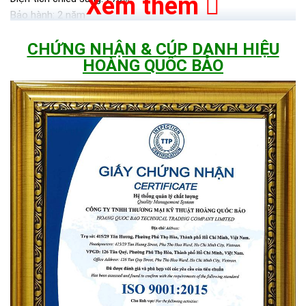
Xem thêm
Bảo hành: 2 năm
Hộp ngoài: 84*39*28 cm
CHỨNG NHẬN & CÚP DANH HIỆU
Đóng gói: 4 cái/ctn 22.5kg/carton
HOÀNG QUỐC BẢO
CHỨNG NHẬN TỪ JINDIAN