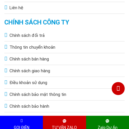
Liên hệ
CHÍNH SÁCH CÔNG TY
Chính sách đổi trả
Thông tin chuyển khoản
Chính sách bán hàng
Chính sách giao hàng
Điều khoản sử dụng
Chính sách bảo mật thông tin
Chính sách bảo hành
Copyright © 2015 by HOANGQUOCBAO.COM. All Rights Reserved
GỌI ĐIỆN
TƯ VẤN ZALO
Zalo Dự Án