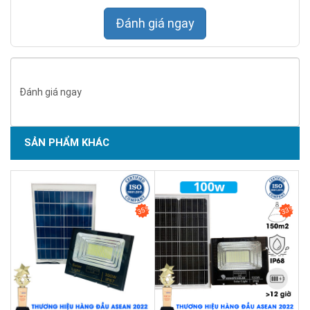
Đánh giá ngay
Đánh giá ngay
SẢN PHẨM KHÁC
SẢN PHẨM CHẤT LƯỢNG - DỊCH VỤ TIN DÙNG LẦN VII - 2020
35%
33%