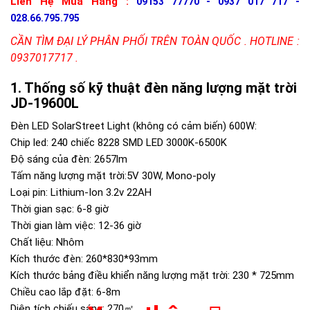
Liên Hệ Mua Hàng :
09153 77770 - 0937 017 717 -
028.66.795.795
CẦN TÌM ĐẠI LÝ PHÂN PHỐI TRÊN TOÀN QUỐC . HOTLINE :
0937017717 .
Thống số kỹ thuật đèn năng lượng mặt trời
JD-19600L
Đèn LED SolarStreet Light (không có cảm biến) 600W:
Chip led: 240 chiếc 8228 SMD LED 3000K-6500K
Độ sáng của đèn: 2657lm
Tấm năng lượng mặt trời:5V 30W, Mono-poly
Loại pin: Lithium-Ion 3.2v 22AH
Thời gian sạc: 6-8 giờ
Thời gian làm việc: 12-36 giờ
Chất liệu: Nhôm
Kích thước đèn: 260*830*93mm
Kích thước bảng điều khiển năng lượng mặt trời: 230 * 725mm
Chiều cao lắp đặt: 6-8m
Diện tích chiếu sáng: 270㎡