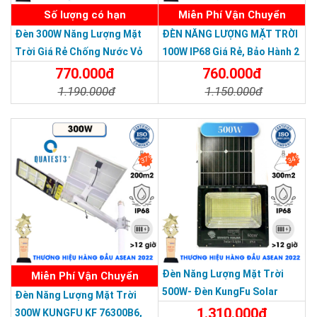
Số lượng có hạn
Miễn Phí Vận Chuyển
Đèn 300W Năng Lượng Mặt
ĐÈN NĂNG LƯỢNG MẶT TRỜI
Trời Giá Rẻ Chống Nước Vỏ
100W IP68 Giá Rẻ, Bảo Hành 2
Nhôm Đúc
Năm
770.000đ
760.000đ
1.190.000đ
1.150.000đ
Chi Tiết
Đặt Mua
Chi Tiết
Đặt Mua
37%
34%
THƯƠNG HIỆU HÀNG ĐẦU ASEAN 2022
Đèn năng lượng mặt trời JD-19600L giá rẻ,
uy tín
CÔNG TY TNHH TM DV HOÀNG QUỐC BẢO
Trụ sở chính: 126 Tân Quý,P.Tân Qúy,Q.Tân Phú,TP.HCM
Đèn Năng Lượng Mặt Trời
Miễn Phí Vận Chuyển
Chi Nhánh Q10: 324 Nhật Tảo, P.6, Q.10, TP.HCM
500W- Đèn KungFu Solar
Đèn Năng Lượng Mặt Trời
Chi Nhánh Thủ Đức:
307 QUỐC LỘ 13 Phường HIỆP BÌNH
Năng Lượng Mặt Trời 500W,IP
1.310.000đ
300W KUNGFU KF 76300B6,