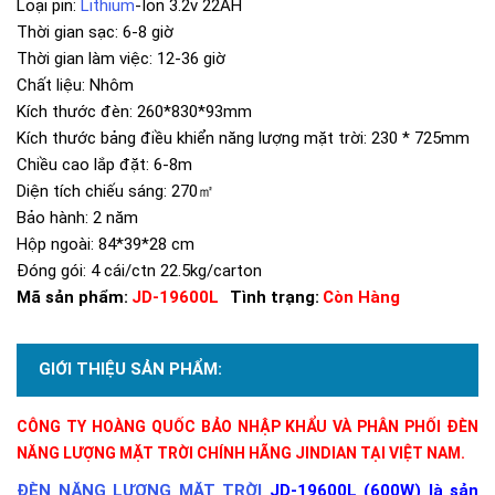
Loại pin:
Lithium
-Ion 3.2v 22AH
Thời gian sạc: 6-8 giờ
Thời gian làm việc: 12-36 giờ
Chất liệu: Nhôm
Kích thước đèn: 260*830*93mm
Kích thước bảng điều khiển năng lượng mặt trời: 230 * 725mm
Chiều cao lắp đặt: 6-8m
Diện tích chiếu sáng: 270㎡
Bảo hành: 2 năm
Hộp ngoài: 84*39*28 cm
Đóng gói: 4 cái/ctn 22.5kg/carton
Mã sản phẩm:
JD-19600L
Tình trạng:
Còn Hàng
GIỚI THIỆU SẢN PHẨM:
CÔNG TY HOÀNG QUỐC BẢO NHẬP KHẨU VÀ PHÂN PHỐI ĐÈN
NĂNG LƯỢNG MẶT TRỜI CHÍNH HÃNG JINDIAN TẠI VIỆT NAM.
ĐÈN NĂNG LƯỢNG MẶT TRỜI
JD-19600L (600W) là sản