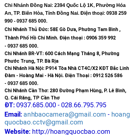
Chi Nhánh Đồng Nai: 2394 Quốc Lộ 1K, Phường Hóa
An, TP. Biên Hòa, Tỉnh Đồng Nai. Điện thoại: 0938 259
990 -
0937 685 000
.
Chi Nhánh Thủ Đức:
58E Gò Dưa, Phường Tam Bình ,
Thành Phố Hồ Chí Minh
.
Điện thoại : 0906 359 992
-
0937 685 000
.
Chi Nhánh BR-VT:
600 Cách Mạng Tháng 8, Phường
Phước Trung, TP. Bà Rịa
Chi Nhánh Hà Nội: P914 Tòa Nhà CT4C/X2 KĐT Bắc Linh
Đàm - Hoàng Mai - Hà Nội.
Điện Thoại : 0912 526 586
-
0937 685 000.
Chi Nhánh Cần Thơ: 280 Đường Phạm Hùng, P. Lê Bình,
Q. Cái Răng, TP Cần Thơ
ĐT:
0937.685.000 - 028.66.795.795
Email:
anhbaocamera@gmail.com
-
hoang
quocbao.cctv@gmail.com
Website:
http://hoangquocbao.com