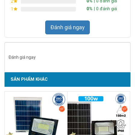
0%
| 0 đánh giá
2
0%
| 0 đánh giá
1
Đánh giá ngay
Đánh giá ngay
SẢN PHẨM KHÁC
SẢN PHẨM CHẤT LƯỢNG - DỊCH VỤ TIN DÙNG LẦN VII - 2020
35%
33%