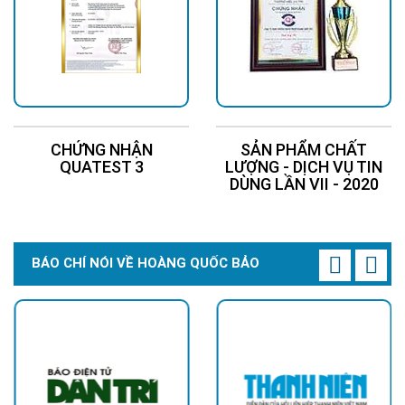
CHỨNG NHẬN
SẢN PHẨM CHẤT
QUATEST 3
LƯỢNG - DỊCH VỤ TIN
DÙNG LẦN VII - 2020
BÁO CHÍ NÓI VỀ HOÀNG QUỐC BẢO