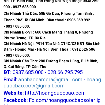
An, TP. Biên Hòa, Tỉnh Đồng Nai. Điện thoại: 0938 259
990 -
0937 685 000
.
Chi Nhánh Thủ Đức:
58E Gò Dưa, Phường Tam Bình ,
Thành Phố Hồ Chí Minh
.
Điện thoại : 0906 359 992
-
0937 685 000
.
Chi Nhánh BR-VT:
600 Cách Mạng Tháng 8, Phường
Phước Trung, TP. Bà Rịa
Chi Nhánh Hà Nội: P914 Tòa Nhà CT4C/X2 KĐT Bắc Linh
Đàm - Hoàng Mai - Hà Nội.
Điện Thoại : 0912 526 586
-
0937 685 000.
Chi Nhánh Cần Thơ: 280 Đường Phạm Hùng, P. Lê Bình,
Q. Cái Răng, TP Cần Thơ
ĐT:
0937.685.000 - 028.66.795.795
Email:
anhbaocamera@gmail.com
-
hoang
quocbao.cctv@gmail.com
Website:
http://hoangquocbao.com
Facebook:
Fb.com/hoangquocbaosolarlig