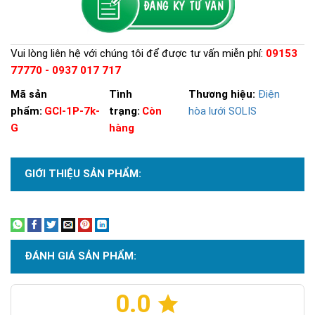
Vui lòng liên hệ với chúng tôi để được tư vấn miễn phí:
09153
77770 - 0937 017 717
Mã sản
Tình
Thương hiệu:
Điện
phẩm:
GCI-1P-7k-
trạng:
Còn
hòa lưới SOLIS
G
hàng
GIỚI THIỆU SẢN PHẨM:
Xem thêm
ĐÁNH GIÁ SẢN PHẨM:
0.0