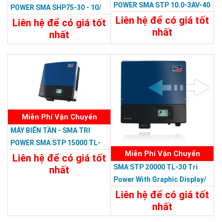
POWER SMA STP 10.0-3AV-40
POWER SMA SHP75-30 - 10/
Tri Power/380V 10 KW, 3 PHA
Liên hệ để có giá tốt
380V
Liên hệ để có giá tốt
nhất
nhất
Chi Tiết
Liên Hệ
Chi Tiết
Liên Hệ
Miễn Phí Vận Chuyển
MÁY BIẾN TẦN - SMA TRI
POWER SMA STP 15000 TL-
Miễn Phí Vận Chuyển
10 Tri Power With Graphic
Liên hệ để có giá tốt
SMA STP 20000 TL-30 Tri
Display /380V
nhất
Power With Graphic Display/
Chi Tiết
Liên Hệ
380V
Liên hệ để có giá tốt
nhất