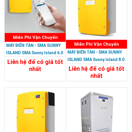
Miễn Phí Vận Chuyển
Miễn Phí Vận Chuyển
MÁY BIẾN TẦN - SMA SUNNY
MÁY BIẾN TẦN - SMA SUNNY
ISLAND SMA Sunny Island 6.0
ISLAND SMA Sunny Island 8.0
H-12
Liên hệ để có giá tốt
H-12
Liên hệ để có giá tốt
nhất
nhất
Chi Tiết
Liên Hệ
Chi Tiết
Liên Hệ