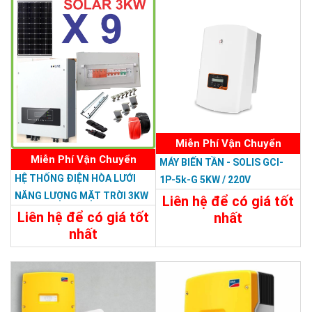
Miễn Phí Vận Chuyển
Miễn Phí Vận Chuyển
MÁY BIẾN TẦN - SOLIS GCI-
HỆ THỐNG ĐIỆN HÒA LƯỚI
1P-5k-G 5KW / 220V
NĂNG LƯỢNG MẶT TRỜI 3KW
Liên hệ để có giá tốt
Liên hệ để có giá tốt
nhất
nhất
Chi Tiết
Liên Hệ
62.000.000đ
Chi Tiết
Đặt Mua