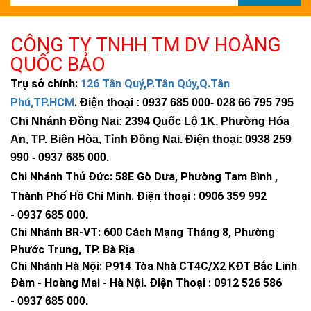
CÔNG TY TNHH TM DV HOÀNG
QUỐC BẢO
Trụ sở chính:
126 Tân Quý,P.Tân Qúy,Q.Tân
Phú,TP.HCM
.
Điện thoại : 0937 685 000
- 028 66 795 795
Chi Nhánh Đồng Nai: 2394 Quốc Lộ 1K, Phường Hóa
An, TP. Biên Hòa, Tỉnh Đồng Nai. Điện thoại: 0938 259
990 -
0937 685 000
.
Chi Nhánh Thủ Đức:
58E Gò Dưa, Phường Tam Bình ,
Thành Phố Hồ Chí Minh
.
Điện thoại : 0906 359 992
-
0937 685 000
.
Chi Nhánh BR-VT:
600 Cách Mạng Tháng 8, Phường
Phước Trung, TP. Bà Rịa
Chi Nhánh Hà Nội: P914 Tòa Nhà CT4C/X2 KĐT Bắc Linh
Đàm - Hoàng Mai - Hà Nội.
Điện Thoại : 0912 526 586
-
0937 685 000.