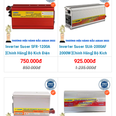
11%
25%
Inverter Suoer SFR-1200A
Inverter Suoer SUA-2000AF
[Chính Hãng] Bộ Kích Điện
2000W [Chính Hãng] Bộ Kích
Đổi Điện 1200W 12V Lên 220V
Điện 12V Lên 220V - Máy Kích
750.000đ
925.000đ
- Máy Kích Điện Chống Ngược
Điện Chống Ngược Cực Sin
850.000đ
1.235.000đ
Cực Sin Mô Phỏng [Chính
Mô Phỏng
Chi Tiết
Đặt Mua
Chi Tiết
Đặt Mua
Hãng]
28%
25%