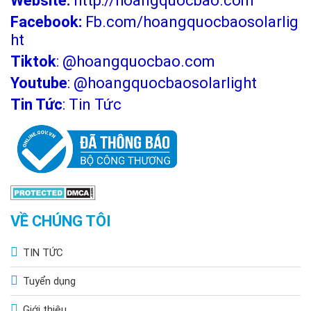
Website:
http://hoangquocbao.com
Facebook:
Fb.com/hoangquocbaosolarlig
ht
Tiktok
:
@hoangquocbao.com
Youtube
:
@hoangquocbaosolarlight
Tin Tức
:
Tin Tức
VỀ CHÚNG TÔI
TIN TỨC
Tuyển dụng
Giới thiệu