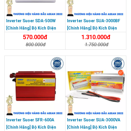
Inverter Suoer SDA-500W
Inverter Suoer SUA-3000BF
[Chính Hãng] Bộ Kích Điện
[Chính Hãng] Bộ Kích Điện
12V Lên 220V - Máy Kích Điện
Đổi Điện 3000W 24V Lên 220V
570.000đ
1.310.000đ
500W Sin Mô Phỏng
Bảo Vệ Ngược Cực Sóng Sin
800.000đ
1.750.000đ
Mô Phỏng
Chi Tiết
Đặt Mua
Chi Tiết
Đặt Mua
31%
Inverter Suoer SFR-600A
Inverter Suoer SUA-3000VA
[Chính Hãng] Bộ Kích Điện
[Chính Hãng] Bộ Kích Điện