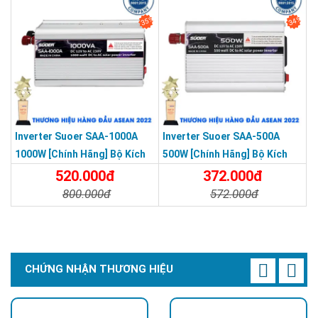
35%
34%
Inverter Suoer SAA-1000A
Inverter Suoer SAA-500A
1000W [Chính Hãng] Bộ Kích
500W [Chính Hãng] Bộ Kích
Điện 12V Lên 220V - Máy Kích
Điện 12V Lên 220V - Máy Kích
520.000đ
372.000đ
Điện Sin Mô Phỏng
Điện Sin Mô Phỏng
800.000đ
572.000đ
Chi Tiết
Đặt Mua
Chi Tiết
Đặt Mua
CHỨNG NHẬN THƯƠNG HIỆU