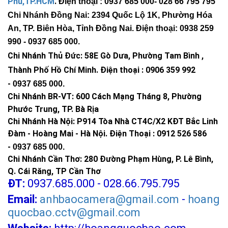
Phú,TP.HCM
.
Điện thoại : 0937 685 000
- 028 66 795 795
Chi Nhánh Đồng Nai: 2394 Quốc Lộ 1K, Phường Hóa
An, TP. Biên Hòa, Tỉnh Đồng Nai. Điện thoại: 0938 259
990 -
0937 685 000
.
Chi Nhánh Thủ Đức:
58E Gò Dưa, Phường Tam Bình ,
Thành Phố Hồ Chí Minh
.
Điện thoại : 0906 359 992
-
0937 685 000
.
Chi Nhánh BR-VT:
600 Cách Mạng Tháng 8, Phường
Phước Trung, TP. Bà Rịa
Chi Nhánh Hà Nội: P914 Tòa Nhà CT4C/X2 KĐT Bắc Linh
Đàm - Hoàng Mai - Hà Nội.
Điện Thoại : 0912 526 586
-
0937 685 000.
Chi Nhánh Cần Thơ: 280 Đường Phạm Hùng, P. Lê Bình,
Q. Cái Răng, TP Cần Thơ
ĐT:
0937.685.000 - 028.66.795.795
Email:
anhbaocamera@gmail.com
-
hoang
quocbao.cctv@gmail.com