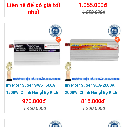
Đổi Điện 600W 12V Lên 220V
Lên 220V - Máy Kích Điện
Liên hệ để có giá tốt
1.055.000đ
Chống Ngược Cực
Sóng Sin Mô Phỏng
nhất
1.550.000đ
650.000đ
Chi Tiết
Đặt Mua
Chi Tiết
Đặt Mua
33%
32%
Inverter Suoer SAA-1500A
Inverter Suoer SUA-2000A
1500W [Chính Hãng] Bộ Kích
2000W [Chính Hãng] Bộ Kích
Điện 12V Lên 220V - Máy Kích
Điện 12V Lên 220V - Máy Kích
970.000đ
815.000đ
Điện Sin Mô Phỏng
Điện Sin Mô Phỏng
1.450.000đ
1.200.000đ
Chi Tiết
Đặt Mua
Chi Tiết
Đặt Mua