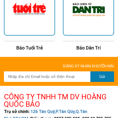
Báo Dân Trí
Báo Thanh Niên
ĐĂNG KÝ NHẬN KHUYẾN MÃI
Gửi
CÔNG TY TNHH TM DV HOÀNG
QUỐC BẢO
Trụ sở chính:
126 Tân Quý,P.Tân Qúy,Q.Tân