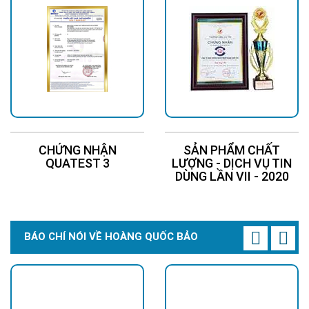
CHỨNG NHẬN
SẢN PHẨM CHẤT
QUATEST 3
LƯỢNG - DỊCH VỤ TIN
DÙNG LẦN VII - 2020
BÁO CHÍ NÓI VỀ HOÀNG QUỐC BẢO