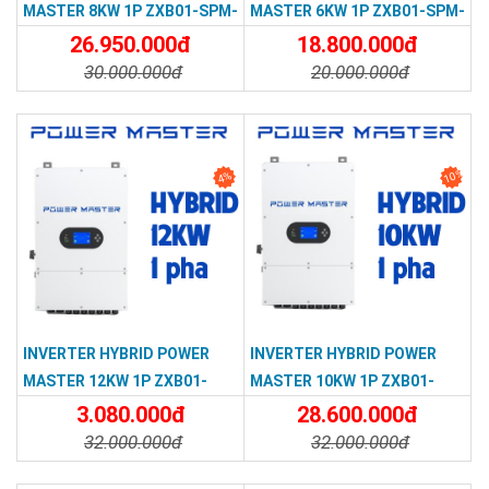
MASTER 8KW 1P ZXB01-SPM-
MASTER 6KW 1P ZXB01-SPM-
802-GEU
602G-EU
26.950.000đ
18.800.000đ
30.000.000đ
20.000.000đ
Chi Tiết
Đặt Mua
Chi Tiết
Đặt Mua
10%
4%
INVERTER HYBRID POWER
INVERTER HYBRID POWER
MASTER 12KW 1P ZXB01-
MASTER 10KW 1P ZXB01-
SPM-123-GEU
SPM-102-GEU
3.080.000đ
28.600.000đ
32.000.000đ
32.000.000đ
Chi Tiết
Đặt Mua
Chi Tiết
Đặt Mua