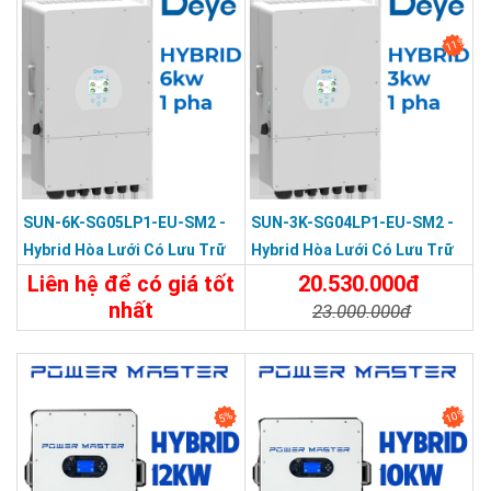
11%
SUN-6K-SG05LP1-EU-SM2 -
SUN-3K-SG04LP1-EU-SM2 -
Hybrid Hòa Lưới Có Lưu Trữ
Hybrid Hòa Lưới Có Lưu Trữ
DEYE 6KW 1 Pha
DEYE 3KW 1 Pha
Liên hệ để có giá tốt
20.530.000đ
nhất
23.000.000đ
Chi Tiết
Liên Hệ
Chi Tiết
Đặt Mua
10%
5%