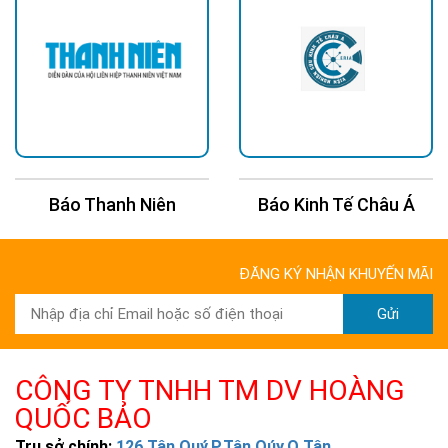
Báo Thanh Niên
Báo Kinh Tế Châu Á
ĐĂNG KÝ NHẬN KHUYẾN MÃI
Gửi
CÔNG TY TNHH TM DV HOÀNG
QUỐC BẢO
Trụ sở chính:
126 Tân Quý,P.Tân Qúy,Q.Tân