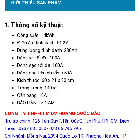
GIỚI THIỆU SẢN PHẨM:
Thông số kỹ thuật
Công suất: 14kWh
Điện áp định danh: 51.2V
Dung lượng định danh: 280Ah
Dòng xả tối đa: 100A
Dòng sạc tối đa: 100A
Dòng sạc tiêu chuẩn: >50A
Kích thước: 60 x 21 x 80 cm
Trọng lượng: 140kg
Cần bằng: 10A
BẢO HÀNH 5 NĂM
CÔNG TY TNHH TM DV HOÀNG QUỐC BẢO
Trụ sở chính: 126 Tân Quý,P.Tân Qúy,Q.Tân Phú,TP.HCM. Điện
thoại : 0937 685 000- 028 66 795 795
Chi Nhánh Đồng Nai: 2394 Quốc Lộ 1K, Phường Hóa An, TP.