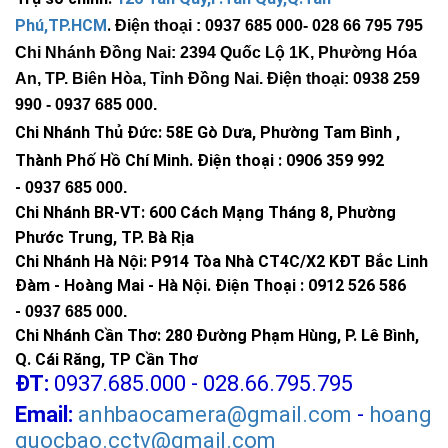
Phú,TP.HCM
.
Điện thoại : 0937 685 000
- 028 66 795 795
Chi Nhánh Đồng Nai: 2394 Quốc Lộ 1K, Phường Hóa
An, TP. Biên Hòa, Tỉnh Đồng Nai. Điện thoại: 0938 259
990 -
0937 685 000
.
Chi Nhánh Thủ Đức:
58E Gò Dưa, Phường Tam Bình ,
Thành Phố Hồ Chí Minh
.
Điện thoại : 0906 359 992
-
0937 685 000
.
Chi Nhánh BR-VT:
600 Cách Mạng Tháng 8, Phường
Phước Trung, TP. Bà Rịa
Chi Nhánh Hà Nội: P914 Tòa Nhà CT4C/X2 KĐT Bắc Linh
Đàm - Hoàng Mai - Hà Nội.
Điện Thoại : 0912 526 586
-
0937 685 000.
Chi Nhánh Cần Thơ: 280 Đường Phạm Hùng, P. Lê Bình,
Q. Cái Răng, TP Cần Thơ
ĐT:
0937.685.000 - 028.66.795.795
Email:
anhbaocamera@gmail.com
-
hoang
quocbao.cctv@gmail.com