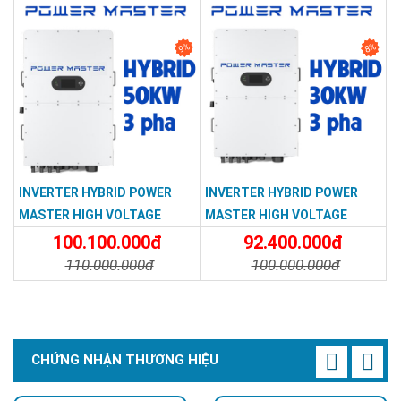
9%
8%
INVERTER HYBRID POWER
INVERTER HYBRID POWER
MASTER HIGH VOLTAGE
MASTER HIGH VOLTAGE
50KW 3P PD0500G-TPS-EU
30KW 3P PD0300G-TPS-EU
100.100.000đ
92.400.000đ
110.000.000đ
100.000.000đ
Chi Tiết
Đặt Mua
Chi Tiết
Đặt Mua
CHỨNG NHẬN THƯƠNG HIỆU