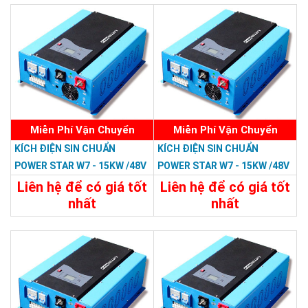
Miễn Phí Vận Chuyển
Miễn Phí Vận Chuyển
KÍCH ĐIỆN SIN CHUẨN
KÍCH ĐIỆN SIN CHUẨN
POWER STAR W7 - 15KW /48V
POWER STAR W7 - 15KW /48V
LCD
Liên hệ để có giá tốt
Liên hệ để có giá tốt
nhất
nhất
47.988.000đ
46.798.800đ
Chi Tiết
Đặt Mua
Chi Tiết
Đặt Mua