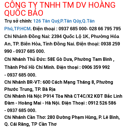
CÔNG TY TNHH TM DV HOÀNG
QUỐC BẢO
Trụ sở chính:
126 Tân Quý,P.Tân Qúy,Q.Tân
Phú,TP.HCM
.
Điện thoại : 0937 685 000
- 028 66 795 795
Chi Nhánh Đồng Nai: 2394 Quốc Lộ 1K, Phường Hóa
An, TP. Biên Hòa, Tỉnh Đồng Nai. Điện thoại: 0938 259
990 -
0937 685 000
.
Chi Nhánh Thủ Đức:
58E Gò Dưa, Phường Tam Bình ,
Thành Phố Hồ Chí Minh
.
Điện thoại : 0906 359 992
-
0937 685 000
.
Chi Nhánh BR-VT:
600 Cách Mạng Tháng 8, Phường
Phước Trung, TP. Bà Rịa
Chi Nhánh Hà Nội: P914 Tòa Nhà CT4C/X2 KĐT Bắc Linh
Đàm - Hoàng Mai - Hà Nội.
Điện Thoại : 0912 526 586
-
0937 685 000.
Chi Nhánh Cần Thơ: 280 Đường Phạm Hùng, P. Lê Bình,
Q. Cái Răng, TP Cần Thơ