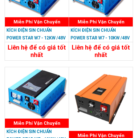
Miễn Phí Vận Chuyển
Miễn Phí Vận Chuyển
KÍCH ĐIỆN SIN CHUẨN
KÍCH ĐIỆN SIN CHUẨN
POWER STAR W7 - 12KW /48V
POWER STAR W7 - 10KW /48V
LCD
LCD
Liên hệ để có giá tốt
Liên hệ để có giá tốt
nhất
nhất
35.988.000đ
33.588.000đ
Chi Tiết
Đặt Mua
Chi Tiết
Đặt Mua
Miễn Phí Vận Chuyển
KÍCH ĐIỆN SIN CHUẨN
Miễn Phí Vận Chuyển