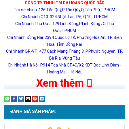
CÔNG TY TNHH TM DV HOÀNG QUỐC BẢO
Trụ sở chính: 126 Tân Quý,P.Tân Qúy,Q.Tân Phú,TP.HCM
Chi Nhánh Q10: 324 Nhật Tảo, P.6, Q.10, TP.HCM
Chi Nhánh Thủ Đức: 179 Linh Đông,P.Linh Đông , Q.Thủ
Đức,TP.HCM
Chi Nhánh Đồng Nai: 2394 Quốc Lộ 1K, Phường Hoá An, TP. Biên
Hoà, Tỉnh Đồng Nai
Chi Nhánh BR-VT: 477 Cách Mạng Tháng 8, P.Phước Nguyên, TP.
Bà Rịa, Vũng Tàu
Chi Nhánh Hà Nội: P914 Tòa Nhà CT4C/X2 KĐT Bắc Linh Đàm -
Hoàng Mai - Hà Nội.
Xem thêm
ĐT: 09153 77770 - 08.66.795.795
ĐÁNH GIÁ SẢN PHẨM: