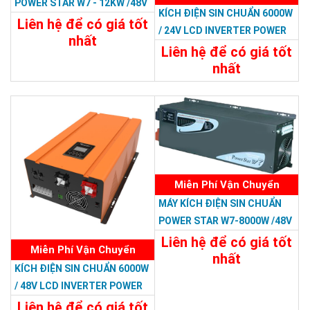
POWER STAR W7 - 12KW /48V
KÍCH ĐIỆN SIN CHUẨN 6000W
Liên hệ để có giá tốt
/ 24V LCD INVERTER POWER
nhất
RP
Liên hệ để có giá tốt
34.788.000đ
nhất
Chi Tiết
Đặt Mua
22.788.000đ
Chi Tiết
Đặt Mua
Miễn Phí Vận Chuyển
MÁY KÍCH ĐIỆN SIN CHUẨN
POWER STAR W7-8000W /48V
Liên hệ để có giá tốt
Miễn Phí Vận Chuyển
nhất
KÍCH ĐIỆN SIN CHUẨN 6000W
29.988.000đ
/ 48V LCD INVERTER POWER
Chi Tiết
Đặt Mua
RP
Liên hệ để có giá tốt