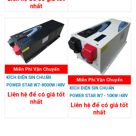
nhất
23.988.000đ
Chi Tiết
Đặt Mua
Miễn Phí Vận Chuyển
KÍCH ĐIỆN SIN CHUẨN
Miễn Phí Vận Chuyển
POWER STAR W7-8000W /48V
KÍCH ĐIỆN SIN CHUẨN
LCD
Liên hệ để có giá tốt
POWER STAR W7 - 10KW /48V
nhất
Liên hệ để có giá tốt
31.188.000đ
nhất
32.394.000đ
Chi Tiết
Đặt Mua
Chi Tiết
Đặt Mua