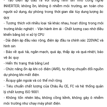
- Tạo điện áp đầu ra với sóng hình sin nhờ công nghệ
INVERTER; không ồn, không ô nhiễm môi trường, an toàn cho
người sử dụng, dự phòng trong thời gian dài tùy dung lượng ắc
quy.
- Tương thích với nhiều loại tải khác nhau, hoạt động trong môi
trường khắc nghiệt. - Vận hành êm ái - Chất lượng cao nhờ điều
khiển bằng bộ vi xử lý CPU
- Dải điện áp đầu vào rộng, điện áp đầu ra chính xác 220VAC và
hình sin
- Bảo về quá tải, ngắn mạch, quá áp, thấp áp và quá nhiệt, bảo
vệ ắc quy
- Hiển thị trạng thái bằng Led
- Chức năng ổn áp khi có điện (AVR), tự động chuyển đổi nguồn
dự phòng khi mất điện.
- Ắcquy gắn ngoài và có thể mở rộng.
- Tiêu chuẩn chất lượng của Châu Âu CE, FC và hệ thống quản
lý chất lượng ISO 9001.
- Không tốn nhiên liệu, không cồng kềnh, không gây ô nhiễm
môi trường như chạy máy phát điện.