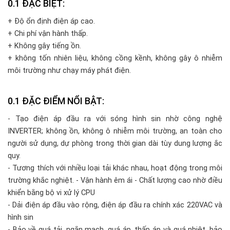
ĐẶC BIỆT:
+ Độ ổn định điện áp cao.
+ Chi phí vận hành thấp.
+ Không gây tiếng ồn.
+ không tốn nhiên liệu, không cồng kềnh, không gây ô nhiễm
môi trường như chạy máy phát điện.
ĐẶC ĐIỂM NỔI BẬT:
- Tạo điện áp đầu ra với sóng hình sin nhờ công nghệ
INVERTER; không ồn, không ô nhiễm môi trường, an toàn cho
người sử dụng, dự phòng trong thời gian dài tùy dung lượng ắc
quy.
- Tương thích với nhiều loại tải khác nhau, hoạt động trong môi
trường khắc nghiệt. - Vận hành êm ái - Chất lượng cao nhờ điều
khiển bằng bộ vi xử lý CPU
- Dải điện áp đầu vào rộng, điện áp đầu ra chính xác 220VAC và
hình sin
- Bảo về quá tải, ngắn mạch, quá áp, thấp áp và quá nhiệt, bảo