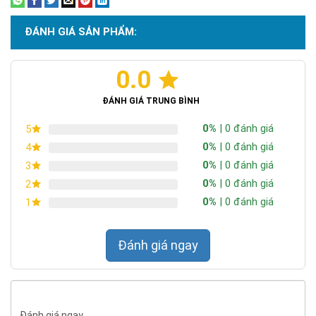
Đức,TP.HCM
Chi Nhánh Đồng Nai: 2394 Quốc Lộ 1K, Phường Hoá An, TP. Biên
ĐÁNH GIÁ SẢN PHẨM:
Hoà, Tỉnh Đồng Nai
Chi Nhánh BR-VT: 477 Cách Mạng Tháng 8, P.Phước Nguyên, TP.
0.0
Bà Rịa, Vũng Tàu
Chi Nhánh Hà Nội: P914 Tòa Nhà CT4C/X2 KĐT Bắc Linh Đàm -
ĐÁNH GIÁ TRUNG BÌNH
Hoàng Mai - Hà Nội.
0%
| 0 đánh giá
5
ĐT: 09153 77770 - 08.66.795.795
0%
| 0 đánh giá
4
0%
| 0 đánh giá
3
0%
| 0 đánh giá
2
0%
| 0 đánh giá
1
Đánh giá ngay
Đánh giá ngay