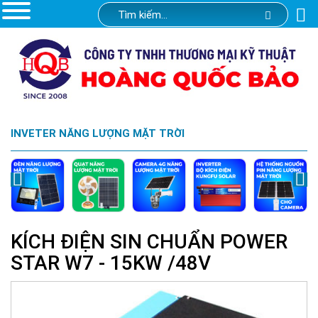
INVETER NĂNG LƯỢNG MẶT TRỜI
KÍCH ĐIỆN SIN CHUẨN POWER
STAR W7 - 15KW /48V