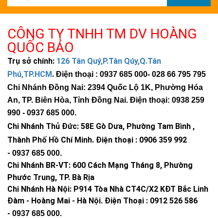
CÔNG TY TNHH TM DV HOÀNG
QUỐC BẢO
Trụ sở chính:
126 Tân Quý,P.Tân Qúy,Q.Tân
Phú,TP.HCM
.
Điện thoại : 0937 685 000
- 028 66 795 795
Chi Nhánh Đồng Nai: 2394 Quốc Lộ 1K, Phường Hóa
An, TP. Biên Hòa, Tỉnh Đồng Nai. Điện thoại: 0938 259
990 -
0937 685 000
.
Chi Nhánh Thủ Đức:
58E Gò Dưa, Phường Tam Bình ,
Thành Phố Hồ Chí Minh
.
Điện thoại : 0906 359 992
-
0937 685 000
.
Chi Nhánh BR-VT:
600 Cách Mạng Tháng 8, Phường
Phước Trung, TP. Bà Rịa
Chi Nhánh Hà Nội: P914 Tòa Nhà CT4C/X2 KĐT Bắc Linh
Đàm - Hoàng Mai - Hà Nội.
Điện Thoại : 0912 526 586
-
0937 685 000.