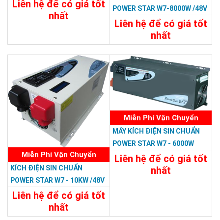
Liên hệ để có giá tốt
POWER STAR W7-8000W /48V
nhất
LCD
Liên hệ để có giá tốt
29.988.000đ
nhất
Chi Tiết
Đặt Mua
31.188.000đ
Chi Tiết
Đặt Mua
Miễn Phí Vận Chuyển
MÁY KÍCH ĐIỆN SIN CHUẨN
POWER STAR W7 - 6000W
Miễn Phí Vận Chuyển
/48V LCD
Liên hệ để có giá tốt
KÍCH ĐIỆN SIN CHUẨN
nhất
POWER STAR W7 - 10KW /48V
19.198.800đ
Liên hệ để có giá tốt
Chi Tiết
Đặt Mua
nhất
32.394.000đ