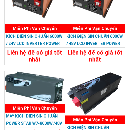
Miễn Phí Vận Chuyển
Miễn Phí Vận Chuyển
KÍCH ĐIỆN SIN CHUẨN 6000W
KÍCH ĐIỆN SIN CHUẨN 6000W
/ 24V LCD INVERTER POWER
/ 48V LCD INVERTER POWER
RP
RP
Liên hệ để có giá tốt
Liên hệ để có giá tốt
nhất
nhất
22.788.000đ
23.988.000đ
Chi Tiết
Đặt Mua
Chi Tiết
Đặt Mua
Miễn Phí Vận Chuyển
MÁY KÍCH ĐIỆN SIN CHUẨN
Miễn Phí Vận Chuyển
POWER STAR W7-8000W /48V
KÍCH ĐIỆN SIN CHUẨN