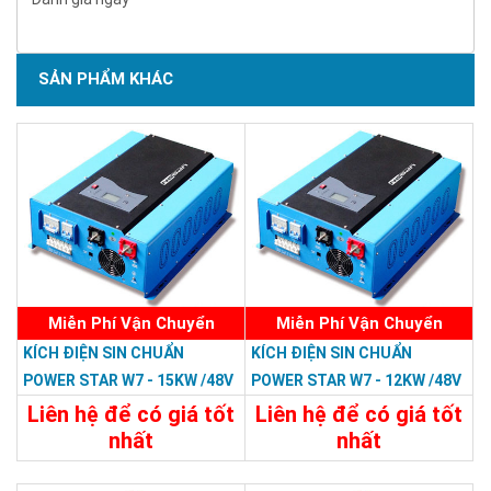
SẢN PHẨM KHÁC
Miễn Phí Vận Chuyển
Miễn Phí Vận Chuyển
KÍCH ĐIỆN SIN CHUẨN
KÍCH ĐIỆN SIN CHUẨN
POWER STAR W7 - 15KW /48V
POWER STAR W7 - 12KW /48V
LCD
LCD
Liên hệ để có giá tốt
Liên hệ để có giá tốt
nhất
nhất
47.988.000đ
35.988.000đ