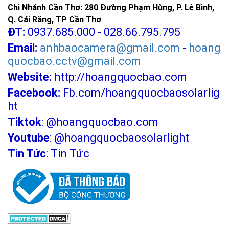
Chi Nhánh Cần Thơ: 280 Đường Phạm Hùng, P. Lê Bình,
Q. Cái Răng, TP Cần Thơ
ĐT:
0937.685.000 - 028.66.795.795
Email:
anhbaocamera@gmail.com
-
hoang
quocbao.cctv@gmail.com
Website:
http://hoangquocbao.com
Facebook:
Fb.com/hoangquocbaosolarlig
ht
Tiktok
:
@hoangquocbao.com
Youtube
:
@hoangquocbaosolarlight
Tin Tức
:
Tin Tức