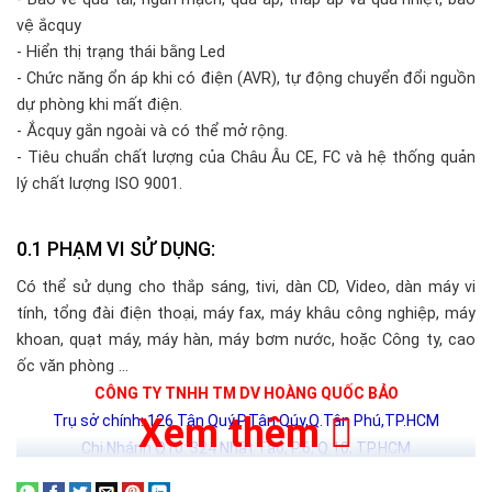
vệ ắcquy
- Hiển thị trạng thái bằng Led
- Chức năng ổn áp khi có điện (AVR), tự động chuyển đổi nguồn
dự phòng khi mất điện.
- Ắcquy gắn ngoài và có thể mở rộng.
- Tiêu chuẩn chất lượng của Châu Âu CE, FC và hệ thống quản
lý chất lượng ISO 9001.
PHẠM VI SỬ DỤNG:
Có thể sử dụng cho thắp sáng, tivi, dàn CD, Video, dàn máy vi
tính, tổng đài điện thoại, máy fax, máy khâu công nghiệp, máy
khoan, quạt máy, máy hàn, máy bơm nước, hoặc Công ty, cao
ốc văn phòng …
CÔNG TY TNHH TM DV HOÀNG QUỐC BẢO
Xem thêm
Trụ sở chính: 126 Tân Quý,P.Tân Qúy,Q.Tân Phú,TP.HCM
Chi Nhánh Q10: 324 Nhật Tảo, P.6, Q.10, TP.HCM
Chi Nhánh Thủ Đức: 179 Linh Đông,P.Linh Đông , Q.Thủ