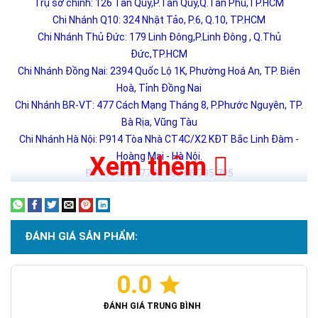
Trụ sở chính: 126 Tân Quý,P.Tân Qúy,Q.Tân Phú,TP.HCM
Chi Nhánh Q10: 324 Nhật Tảo, P.6, Q.10, TP.HCM
Chi Nhánh Thủ Đức: 179 Linh Đông,P.Linh Đông , Q.Thủ
Đức,TP.HCM
Chi Nhánh Đồng Nai: 2394 Quốc Lộ 1K, Phường Hoá An, TP. Biên
Hoà, Tỉnh Đồng Nai
Chi Nhánh BR-VT: 477 Cách Mạng Tháng 8, P.Phước Nguyên, TP.
Bà Rịa, Vũng Tàu
Chi Nhánh Hà Nội: P914 Tòa Nhà CT4C/X2 KĐT Bắc Linh Đàm -
Hoàng Mai - Hà Nội.
Xem thêm
ĐT: 09153 77770 - 08.66.795.795
ĐÁNH GIÁ SẢN PHẨM:
0.0
ĐÁNH GIÁ TRUNG BÌNH