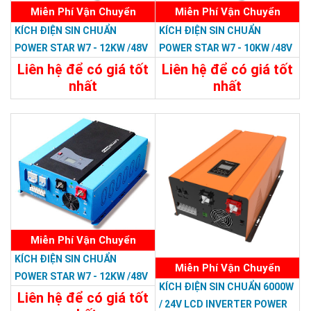
Miễn Phí Vận Chuyển
Miễn Phí Vận Chuyển
KÍCH ĐIỆN SIN CHUẨN
KÍCH ĐIỆN SIN CHUẨN
POWER STAR W7 - 12KW /48V
POWER STAR W7 - 10KW /48V
LCD
LCD
Liên hệ để có giá tốt
Liên hệ để có giá tốt
nhất
nhất
35.988.000đ
33.588.000đ
Chi Tiết
Đặt Mua
Chi Tiết
Đặt Mua
Miễn Phí Vận Chuyển
KÍCH ĐIỆN SIN CHUẨN
Miễn Phí Vận Chuyển
POWER STAR W7 - 12KW /48V
KÍCH ĐIỆN SIN CHUẨN 6000W
Liên hệ để có giá tốt
/ 24V LCD INVERTER POWER