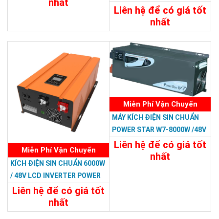
nhất
RP
Liên hệ để có giá tốt
34.788.000đ
nhất
Chi Tiết
Đặt Mua
22.788.000đ
Chi Tiết
Đặt Mua
Miễn Phí Vận Chuyển
MÁY KÍCH ĐIỆN SIN CHUẨN
POWER STAR W7-8000W /48V
Liên hệ để có giá tốt
Miễn Phí Vận Chuyển
nhất
KÍCH ĐIỆN SIN CHUẨN 6000W
29.988.000đ
/ 48V LCD INVERTER POWER
Chi Tiết
Đặt Mua
RP
Liên hệ để có giá tốt
nhất
23.988.000đ