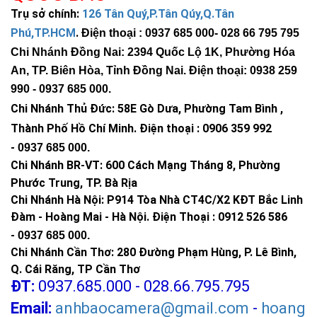
Trụ sở chính:
126 Tân Quý,P.Tân Qúy,Q.Tân
Phú,TP.HCM
.
Điện thoại : 0937 685 000
- 028 66 795 795
Chi Nhánh Đồng Nai: 2394 Quốc Lộ 1K, Phường Hóa
An, TP. Biên Hòa, Tỉnh Đồng Nai. Điện thoại: 0938 259
990 -
0937 685 000
.
Chi Nhánh Thủ Đức:
58E Gò Dưa, Phường Tam Bình ,
Thành Phố Hồ Chí Minh
.
Điện thoại : 0906 359 992
-
0937 685 000
.
Chi Nhánh BR-VT:
600 Cách Mạng Tháng 8, Phường
Phước Trung, TP. Bà Rịa
Chi Nhánh Hà Nội: P914 Tòa Nhà CT4C/X2 KĐT Bắc Linh
Đàm - Hoàng Mai - Hà Nội.
Điện Thoại : 0912 526 586
-
0937 685 000.
Chi Nhánh Cần Thơ: 280 Đường Phạm Hùng, P. Lê Bình,
Q. Cái Răng, TP Cần Thơ
ĐT:
0937.685.000 - 028.66.795.795
Email:
anhbaocamera@gmail.com
-
hoang