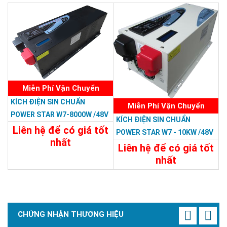
Chi Tiết
Đặt Mua
Miễn Phí Vận Chuyển
KÍCH ĐIỆN SIN CHUẨN
Miễn Phí Vận Chuyển
POWER STAR W7-8000W /48V
KÍCH ĐIỆN SIN CHUẨN
LCD
Liên hệ để có giá tốt
POWER STAR W7 - 10KW /48V
nhất
Liên hệ để có giá tốt
31.188.000đ
nhất
32.394.000đ
Chi Tiết
Đặt Mua
Chi Tiết
Đặt Mua
CHỨNG NHẬN THƯƠNG HIỆU