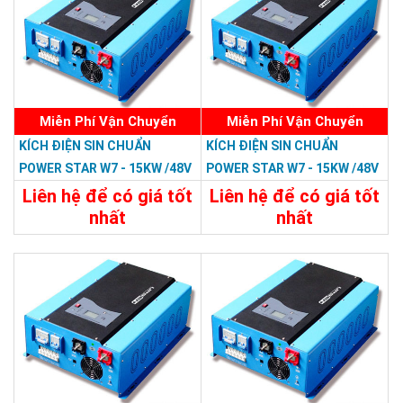
Miễn Phí Vận Chuyển
Miễn Phí Vận Chuyển
KÍCH ĐIỆN SIN CHUẨN
KÍCH ĐIỆN SIN CHUẨN
POWER STAR W7 - 15KW /48V
POWER STAR W7 - 15KW /48V
LCD
Liên hệ để có giá tốt
Liên hệ để có giá tốt
nhất
nhất
47.988.000đ
46.798.800đ
Chi Tiết
Đặt Mua
Chi Tiết
Đặt Mua