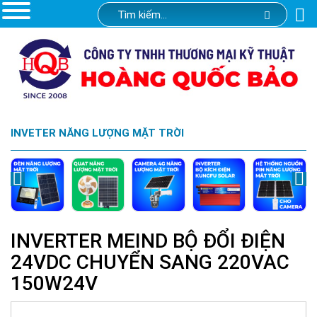
INVETER NĂNG LƯỢNG MẶT TRỜI
INVERTER MEIND BỘ ĐỔI ĐIỆN
24VDC CHUYỂN SANG 220VAC
150W24V