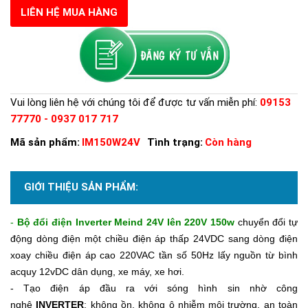
LIÊN HỆ MUA HÀNG
Vui lòng liên hệ với chúng tôi để được tư vấn miễn phí:
09153
77770 - 0937 017 717
Mã sản phẩm:
IM150W24V
Tình trạng:
Còn hàng
GIỚI THIỆU SẢN PHẨM:
-
Bộ đổi điện
Inverter Meind
24V l
ên 220V
150
w
chuyển đổi tự
động dòng điện một chiều điện áp thấp 24VDC sang dòng điện
xoay chiều điện áp cao 220VAC tần số 50Hz lấy nguồn từ bình
acquy 12vDC dân dụng, xe máy, xe hơi.
- Tạo điện áp đầu ra với sóng hình sin nhờ công
nghệ
INVERTER
; không ồn, không ô nhiễm môi trường, an toàn