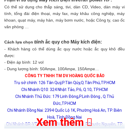
Có thể sử dụng cho thắp sáng, tivi, dàn CD, Video, dàn máy vi
tính, tổng đài điện thoại, máy fax, máy khâu công nghiệp, máy
khoan, quạt máy, máy hàn, máy bơm nước, hoặc Công ty, cao ốc
văn phòng …
ình ắc quy cho Máy kích điện:
Cách lựa chọn B
- Khách hàng có thể dùng ắc quy nước hoặc ắc quy khô đều
được:
- Điện áp bình: 12 vol
- Dung lượng bình: 50Ampe, 100Ampe, 150Ampe…
CÔNG TY TNHH TM DV HOÀNG QUỐC BẢO
Trụ sở chính: 126 Tân Quý,P.Tân Qúy,Q.Tân Phú,TP.HCM
Chi Nhánh Q10: 324 Nhật Tảo, P.6, Q.10, TP.HCM
Chi Nhánh Thủ Đức: 179 Linh Đông,P.Linh Đông , Q.Thủ
Đức,TP.HCM
Chi Nhánh Đồng Nai: 2394 Quốc Lộ 1K, Phường Hoá An, TP. Biên
Hoà, Tỉnh Đồng Nai
Xem thêm
Chi Nhánh BR-VT: 477 Cách Mạng Tháng 8, P.Phước Nguyên, TP.