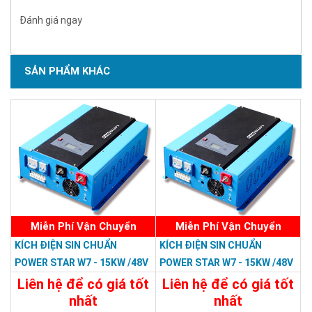
Đánh giá ngay
SẢN PHẨM KHÁC
Miễn Phí Vận Chuyển
Miễn Phí Vận Chuyển
KÍCH ĐIỆN SIN CHUẨN
KÍCH ĐIỆN SIN CHUẨN
POWER STAR W7 - 15KW /48V
POWER STAR W7 - 15KW /48V
LCD
Liên hệ để có giá tốt
Liên hệ để có giá tốt
nhất
nhất