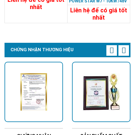
POWER STAR W7 - 10KW /48V
nhất
Liên hệ để có giá tốt
31.188.000đ
nhất
32.394.000đ
Chi Tiết
Đặt Mua
Chi Tiết
Đặt Mua
CHỨNG NHẬN THƯƠNG HIỆU