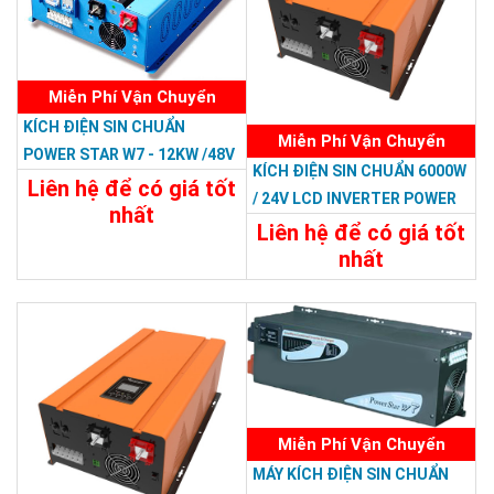
Miễn Phí Vận Chuyển
KÍCH ĐIỆN SIN CHUẨN
Miễn Phí Vận Chuyển
POWER STAR W7 - 12KW /48V
KÍCH ĐIỆN SIN CHUẨN 6000W
Liên hệ để có giá tốt
/ 24V LCD INVERTER POWER
nhất
RP
Liên hệ để có giá tốt
34.788.000đ
nhất
Chi Tiết
Đặt Mua
22.788.000đ
Chi Tiết
Đặt Mua
Miễn Phí Vận Chuyển
MÁY KÍCH ĐIỆN SIN CHUẨN