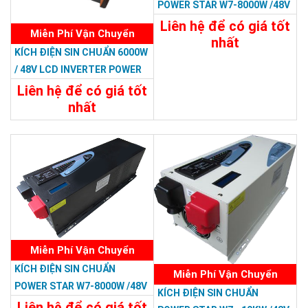
POWER STAR W7-8000W /48V
Liên hệ để có giá tốt
Miễn Phí Vận Chuyển
nhất
KÍCH ĐIỆN SIN CHUẨN 6000W
29.988.000đ
/ 48V LCD INVERTER POWER
Chi Tiết
Đặt Mua
RP
Liên hệ để có giá tốt
nhất
23.988.000đ
Chi Tiết
Đặt Mua
Miễn Phí Vận Chuyển
KÍCH ĐIỆN SIN CHUẨN
Miễn Phí Vận Chuyển
POWER STAR W7-8000W /48V
KÍCH ĐIỆN SIN CHUẨN
LCD
Liên hệ để có giá tốt