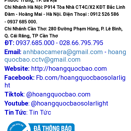
Phước Trung, TP. Bà Rịa
Chi Nhánh Hà Nội: P914 Tòa Nhà CT4C/X2 KĐT Bắc Linh
Đàm - Hoàng Mai - Hà Nội.
Điện Thoại : 0912 526 586
-
0937 685 000.
Chi Nhánh Cần Thơ: 280 Đường Phạm Hùng, P. Lê Bình,
Q. Cái Răng, TP Cần Thơ
ĐT:
0937.685.000 - 028.66.795.795
Email:
anhbaocamera@gmail.com
-
hoang
quocbao.cctv@gmail.com
Website:
http://hoangquocbao.com
Facebook:
Fb.com/hoangquocbaosolarlig
ht
Tiktok
:
@hoangquocbao.com
Youtube
:
@hoangquocbaosolarlight
Tin Tức
:
Tin Tức