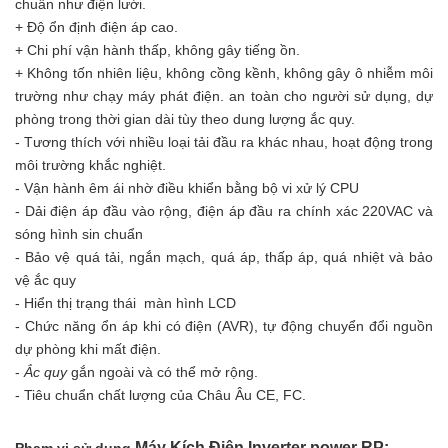
chuẩn như điện lưới.
+ Độ ổn định điện áp cao.
+ Chi phí vận hành thấp, không gây tiếng ồn.
+ Không tốn nhiên liệu, không cồng kềnh, không gây ô nhiễm môi
trường như chạy máy phát điện. an toàn cho người sử dụng, dự
phòng trong thời gian dài tùy theo dung lượng ắc quy.
- Tương thích với nhiều loại tải đầu ra khác nhau, hoạt động trong
môi trường khắc nghiệt.
- Vận hành êm ái nhờ điều khiển bằng bộ vi xử lý CPU
- Dải điện áp đầu vào rộng, điện áp đầu ra chính xác 220VAC và
sóng hình sin chuẩn
- Bảo vệ quá tải, ngắn mạch, quá áp, thấp áp, quá nhiệt và bảo
vệ ắc quy
- Hiển thị trạng thái màn hình LCD
- Chức năng ổn áp khi có điện (AVR), tự động chuyển đổi nguồn
dự phòng khi mất điện.
-
Ắc quy
gắn ngoài và có thể mở rộng.
- Tiêu chuẩn chất lượng của Châu Âu CE, FC.
Máy Kích Điện Inverter power RP:
Phạm vi sử dụng