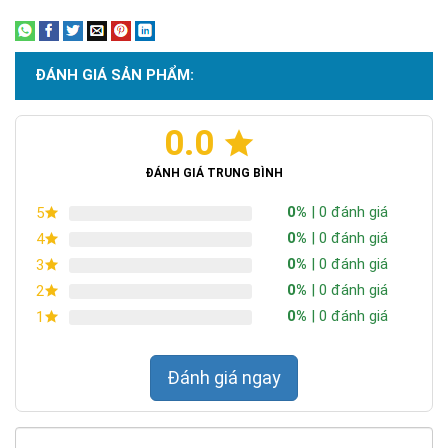
Bà Rịa, Vũng Tàu
Chi Nhánh Hà Nội: P914 Tòa Nhà CT4C/X2 KĐT Bắc Linh Đàm -
Hoàng Mai - Hà Nội.
ĐÁNH GIÁ SẢN PHẨM:
ĐT: 09153 77770 - 08.66.795.795
0.0
ĐÁNH GIÁ TRUNG BÌNH
0%
| 0 đánh giá
5
0%
| 0 đánh giá
4
0%
| 0 đánh giá
3
0%
| 0 đánh giá
2
0%
| 0 đánh giá
1
Đánh giá ngay