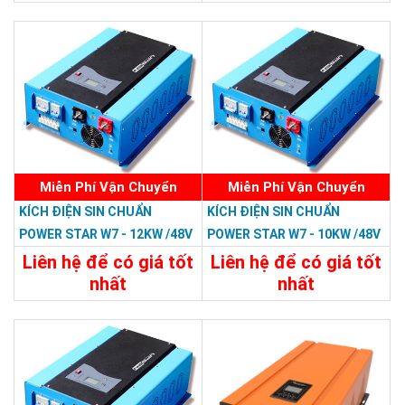
47.988.000đ
46.798.800đ
Chi Tiết
Đặt Mua
Chi Tiết
Đặt Mua
Miễn Phí Vận Chuyển
Miễn Phí Vận Chuyển
KÍCH ĐIỆN SIN CHUẨN
KÍCH ĐIỆN SIN CHUẨN
POWER STAR W7 - 12KW /48V
POWER STAR W7 - 10KW /48V
LCD
LCD
Liên hệ để có giá tốt
Liên hệ để có giá tốt
nhất
nhất
35.988.000đ
33.588.000đ
Chi Tiết
Đặt Mua
Chi Tiết
Đặt Mua