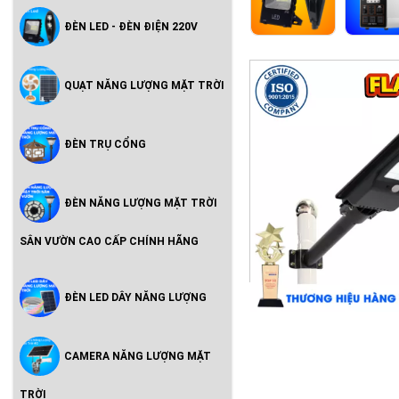
ĐÈN LED - ĐÈN ĐIỆN 220V
QUẠT NĂNG LƯỢNG MẶT TRỜI
ĐÈN TRỤ CỔNG
ĐÈN NĂNG LƯỢNG MẶT TRỜI
SÂN VƯỜN CAO CẤP CHÍNH HÃNG
ĐÈN LED DÂY NĂNG LƯỢNG
CAMERA NĂNG LƯỢNG MẶT
TRỜI