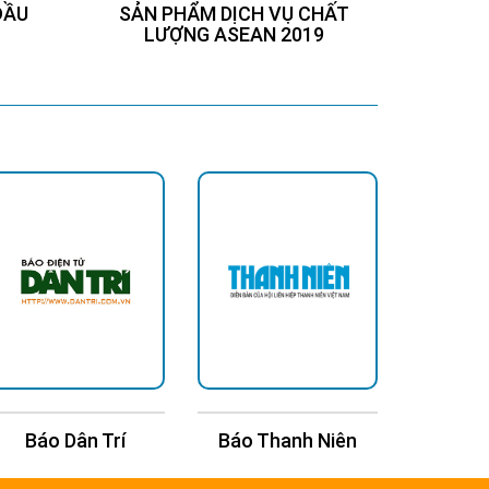
ĐẦU
SẢN PHẨM DỊCH VỤ CHẤT
Chứng
LƯỢNG ASEAN 2019
Báo Dân Trí
Báo Thanh Niên
Báo Kin