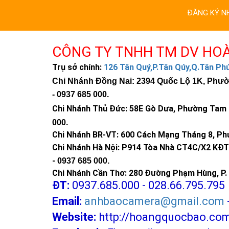
ĐĂNG KÝ N
CÔNG TY TNHH TM DV HO
Trụ sở chính:
126 Tân Quý,P.Tân Qúy,Q.Tân P
Chi Nhánh Đồng Nai: 2394 Quốc Lộ 1K, Phường
-
0937 685 000
.
Chi Nhánh Thủ Đức:
58E Gò Dưa, Phường Tam B
000
.
Chi Nhánh BR-VT:
600 Cách Mạng Tháng 8, Phư
Chi Nhánh Hà Nội: P914 Tòa Nhà CT4C/X2 KĐT 
-
0937 685 000.
Chi Nhánh Cần Thơ: 280 Đường Phạm Hùng, P. 
ĐT:
0937.685.000 - 028.66.795.795
Email:
anhbaocamera@gmail.com
Website:
http://hoangquocbao.co