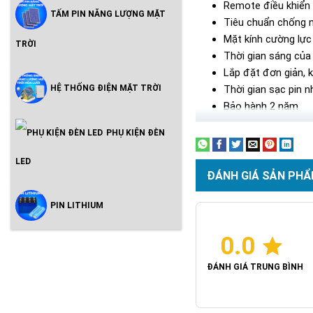
Remote điều khiển 
TẤM PIN NĂNG LƯỢNG MẶT
Tiêu chuẩn chống n
Mặt kính cường lự
TRỜI
Thời gian sáng của
Lắp đặt đơn giản, k
HỆ THỐNG ĐIỆN MẶT TRỜI
Thời gian sạc pin n
Bảo hành 2 năm
PHỤ KIỆN ĐÈN
LED
ĐÁNH GIÁ SẢN PHẨ
PIN LITHIUM
0.0
ĐÁNH GIÁ TRUNG BÌNH