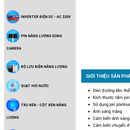
INVERTER ĐIỆN DC - AC 220V
PIN NĂNG LƯỢNG DÙNG
CAMERA
BỘ LƯU ĐIỆN NĂNG LƯỢNG
GIỚI THIỆU SẢN PH
QUẠT HƠI NƯỚC
Đèn đường liền th
Kích thước tấm pi
Sử dụng pin platinu
TRỤ ĐÈN - CỘT ĐÈN NĂNG
Ánh sáng trắng
LƯỢNG
Cảm biến ánh sáng (
Cảm biến chuyển 