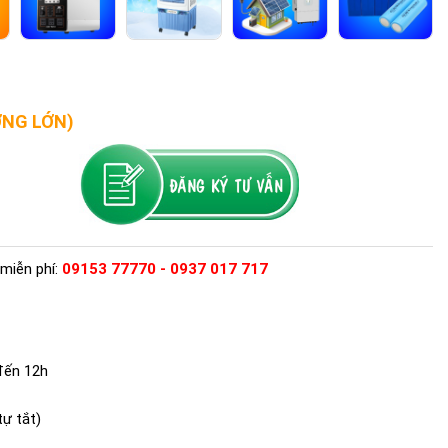
ỢNG LỚN)
miễn phí:
09153 77770 - 0937 017 717
 đến 12h
tự tắt)