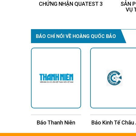
CHỨNG NHẬN QUATEST 3
SẢN P
VỤ 
BÁO CHÍ NÓI VỀ HOÀNG QUỐC BẢO
n Trí
Báo Thanh Niên
Báo Kinh Tế Châu