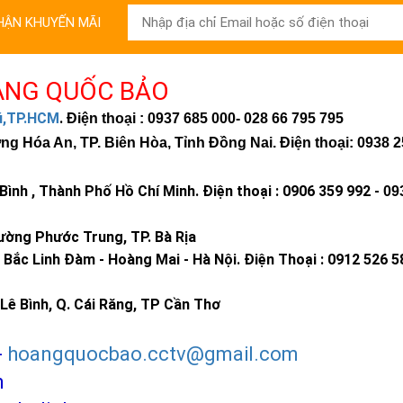
HẬN KHUYẾN MÃI
ÀNG QUỐC BẢO
hú,TP.HCM
.
Điện thoại : 0937 685 000
- 028 66 795 795
 Hóa An, TP. Biên Hòa, Tỉnh Đồng Nai. Điện thoại: 0938 2
ình , Thành Phố Hồ Chí Minh
.
Điện thoại : 0906 359 992 -
09
ờng Phước Trung, TP. Bà Rịa
Bắc Linh Đàm - Hoàng Mai - Hà Nội.
Điện Thoại : 0912 526 5
Lê Bình, Q. Cái Răng, TP Cần Thơ
-
hoangquocbao.cctv@gmail.com
m