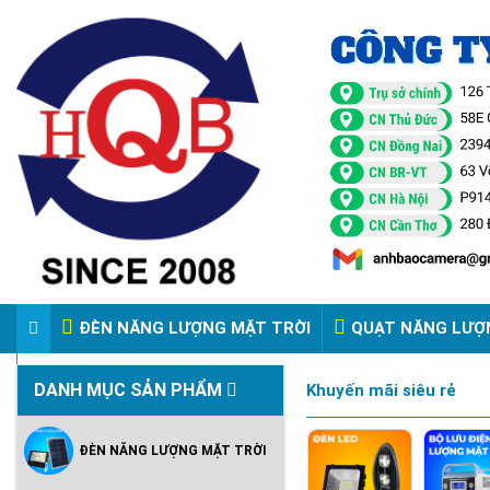
ĐÈN NĂNG LƯỢNG MẶT TRỜI
QUẠT NĂNG LƯỢ
VIDEO ĐÈN PHA ĐIỆN 220V
DANH MỤC SẢN PHẨM
Khuyến mãi siêu rẻ
ĐÈN NĂNG LƯỢNG MẶT TRỜI