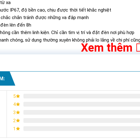
từ xa
ước IP67, độ bền cao, chịu được thời tiết khắc nghiệt
c chắc chắn tránh được những va đập mạnh
 đèn lên đến 8h
hông cần thêm linh kiện. Chỉ cần tìm vị trí và đặt đèn nơi phù hợp
hanh chóng, sử dụng thường xuyên không phải lo lắng về chi phí cũn
Xem thêm
M:
5
4
3
2
1